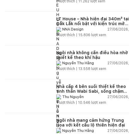
3
lượt thích |
11.262
lượt xem
LT House – Nhà hiện đại 340m² tại
Đắk Lắk nổi bật với kiến trúc mở
và hệ sân vườn kết nối thiên
27/06/2026,
NNA Design
nhiên
3
lượt thích |
15.836
lượt xem
Ngôi nhà không cần điều hòa nhờ
thiết kế theo khí hậu
27/06/2026,
Nguyễn Thu Hằng
2
lượt thích |
13.558
lượt xem
Nhà cấp 4 bên suối thiết kế theo
tinh thần Wabi Sabi, sống chậm
giữa thiên nhiên
27/06/2026,
Thu Nguyễn
1
lượt thích |
10.546
lượt xem
Ngôi nhà mang cảm hứng Trung
Hoa với kết cấu lộ thiên hiện đại
27/06/2026,
Nguyễn Thu Hằng