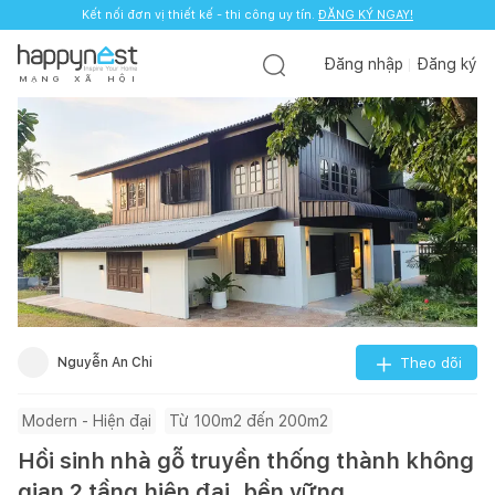
Kết nối đơn vị thiết kế - thi công uy tín.
ĐĂNG KÝ NGAY!
Đăng nhập
Đăng ký
M
Ạ
N
G
X
Ã
H
Ộ
I
Nguyễn An Chi
Theo dõi
Modern - Hiện đại
Từ 100m2 đến 200m2
Hồi sinh nhà gỗ truyền thống thành không
gian 2 tầng hiện đại, bền vững