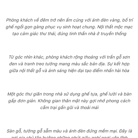
Phòng khách về đêm trở nên ấm cúng với ánh đèn vàng, bố trí
ghế ngồi gọn gàng phục vụ sinh hoạt chung. Nội thất mộc mạc
tạo cảm giác thư thái, đúng tinh thần nhà ở truyền thống
Từ góc nhìn khác, phòng khách rộng thoáng với trần gỗ sơn
đen và tranh treo tường mang màu sắc bản địa. Sự kết hợp
giữa nội thất gỗ và ánh sáng hiện đại tạo điểm nhấn hài hòa
Một góc thư giãn trong nhà sử dụng ghế tựa, ghế lười và bàn
gấp đơn giản. Không gian thân mật này gợi nhớ phong cách
cắm trại gần gũi và thoải mái
Sàn gỗ, tường gỗ sẫm màu và ánh đèn đứng mềm mại. Đây là
nơi gia chủ tận hưởng những phút giây nghỉ ngơi yên tĩnh