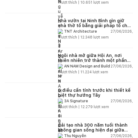
1
lượt thích |
10.651
lượt xem
Nhà vườn tại Ninh Bình gìn giữ
nhà thờ tổ bằng giải pháp tổ chức
lại không gian
27/06/2026,
TNT Architecture
1
lượt thích |
12.348
lượt xem
Ngôi nhà mở giữa Hội An, nơi
thiên nhiên trở thành một phần
của cuộc sống
27/06/2026,
AN NAM Design and Build
1
lượt thích |
11.224
lượt xem
5 điều cần tính trước khi thiết kế
biệt thự hướng Tây
27/06/2026,
3A Signature
2
lượt thích |
12.279
lượt xem
Cải tạo nhà 300 năm tuổi thành
không gian sống hiện đại giữa
thiên nhiên
27/06/2026,
Thu Nguyễn