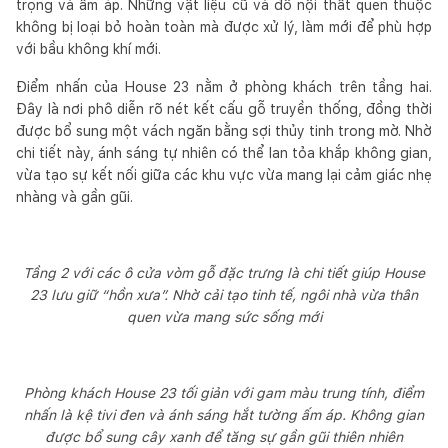
trọng và ấm áp. Những vật liệu cũ và đồ nội thất quen thuộc
không bị loại bỏ hoàn toàn mà được xử lý, làm mới để phù hợp
với bầu không khí mới.
Điểm nhấn của House 23 nằm ở phòng khách trên tầng hai.
Đây là nơi phô diễn rõ nét kết cấu gỗ truyền thống, đồng thời
được bổ sung một vách ngăn bằng sợi thủy tinh trong mờ. Nhờ
chi tiết này, ánh sáng tự nhiên có thể lan tỏa khắp không gian,
vừa tạo sự kết nối giữa các khu vực vừa mang lại cảm giác nhẹ
nhàng và gần gũi.
Tầng 2 với các ô cửa vòm gỗ đặc trưng là chi tiết giúp House
23 lưu giữ “hồn xưa”. Nhờ cải tạo tinh tế, ngôi nhà vừa thân
quen vừa mang sức sống mới
Phòng khách House 23 tối giản với gam màu trung tính, điểm
nhấn là kệ tivi đen và ánh sáng hắt tường ấm áp. Không gian
được bổ sung cây xanh để tăng sự gần gũi thiên nhiên