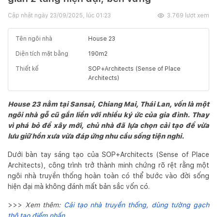
Cập nhật ngày
23/09/2025, lúc 01:23
3.769
lượt xem
Tên ngôi nhà
House 23
Diện tích mặt bằng
190
m2
Thiết kế
SOP+Architects (Sense of Place
Architects)
House 23 nằm tại Sansai, Chiang Mai, Thái Lan, vốn là một
ngôi nhà gỗ cũ gắn liền với nhiều ký ức của gia đình. Thay
vì phá bỏ để xây mới, chủ nhà đã lựa chọn cải tạo để vừa
lưu giữ hồn xưa vừa đáp ứng nhu cầu sống tiện nghi.
Dưới bàn tay sáng tạo của SOP+Architects (Sense of Place
Architects), công trình trở thành minh chứng rõ rệt rằng một
ngôi nhà truyền thống hoàn toàn có thể bước vào đời sống
hiện đại mà không đánh mất bản sắc vốn có.
>>>
Xem thêm:
Cải tạo nhà truyền thống, dùng tường gạch
thô tạo điểm nhấn