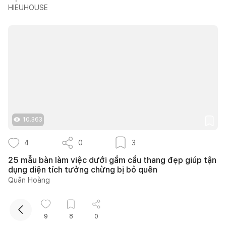
HIEUHOUSE
Kết nối thiết kế, thi công
10.363
Mua sắm hoàn thiện nhà
4
0
3
25 mẫu bàn làm việc dưới gầm cầu thang đẹp giúp tận
dụng diện tích tưởng chừng bị bỏ quên
Quân Hoàng
9
8
0