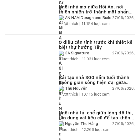
Ngôi nhà mở giữa Hội An, nơi
thiên nhiên trở thành một phần
của cuộc sống
27/06/2026,
AN NAM Design and Build
1
lượt thích |
11.184
lượt xem
5 điều cần tính trước khi thiết kế
biệt thự hướng Tây
27/06/2026,
3A Signature
2
lượt thích |
11.931
lượt xem
Cải tạo nhà 300 năm tuổi thành
không gian sống hiện đại giữa
thiên nhiên
27/06/2026,
Thu Nguyễn
1
lượt thích |
10.115
lượt xem
Ngôi nhà tái chế giữa lòng đô thị,
tận dụng vật liệu cũ để tạo không
gian sống linh hoạt
27/06/2026,
Nguyễn Thu Hằng
2
lượt thích |
12.266
lượt xem