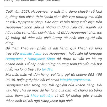
Cuối năm 2021, Happynest ra mắt ứng dụng chuyên về Nhà
ở, đồng thời chính thức "chào sân" lĩnh vực thương mại điện
tử với Happynest Shop. Các đơn vị bán hàng xuất hiện trên
Happynest Shop đều là những thương hiệu đầu ngành, sở
hữu nhóm sản phẩm chính hãng và được Happynest chọn lọc
kỹ lưỡng để đảm bảo chất lượng tốt nhất cho người tiêu
dùng.
Để tham khảo sản phẩm và đặt hàng, quý khách vui lòng
truy cập
website
/
app
của Happynest, hoặc liên hệ fanpage
Happynest
/
Happynest Shop
để được tư vấn và hỗ trợ
nhanh nhất. Để cập nhật những chương trình khuyến mãi hot
nhất, vui lòng truy cập
tại đây.
Mọi thắc mắc về đơn hàng, vui lòng gọi tới hotline 093 468
06 36, hoặc gửi phản hồi về email
info@happynest.vn
.
Happynest trân trọng mọi trải nghiệm của khách hàng. Bởi
vậy, hãy chia sẻ mức độ hài lòng của bạn với chúng tôi bằng
cách tham gia
khảo sát này,
và để lại những góp ý chân
thành nhất tới đội ngũ Happynest bạn nhé!