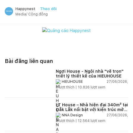
Theo dõi
Happynest
Media/ Cộng đồng
Bài đăng liên quan
Ngơi House - Ngôi nhà "vẽ trọn"
triết lý thiết kế của HIEUHOUSE
27/06/2026,
HIEUHOUSE
3
lượt thích |
10.826
lượt xem
LT House – Nhà hiện đại 340m² tại
Đắk Lắk nổi bật với kiến trúc mở
và hệ sân vườn kết nối thiên
27/06/2026,
NNA Design
nhiên
3
lượt thích |
12.564
lượt xem