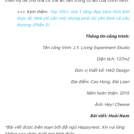
thẩm mỹ để chủ nhà có thể an tâm trong tổ ấm của chính mình.
>>> Xem thêm:
Top 100+ nhà 1 tầng đẹp kèm hình ảnh
thực tế: Nhà chỉ cần nhỏ nhưng phải đủ yên bình và yêu
thương (Phần 3)
Thông tin công trình:
Tên công trình: J.Y. Living Experiment Studio
Diện tích: 137m2
Đơn vị thiết kế: HAO Design
Địa điểm: Cao Hùng, Đài Loan
Năm hoàn thiện: 2015
Ảnh: Hey! Cheese
Bài viết: Hoài Nam
*Bài viết được biên soạn bởi đội ngũ Happynest. Xin vui lòng
không sao chép dưới mọi hình thức.