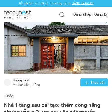
Kết nối đơn vị thiết kế - thi công uy tín.
ĐĂNG KÝ NGAY!
Đăng nhập
Đăng ký
M
Ạ
N
G
X
Ã
H
Ộ
I
Happynest
Theo dõi
Media/ Cộng đồng
Khác
Nhà 1 tầng sau cải tạo: thêm công năng