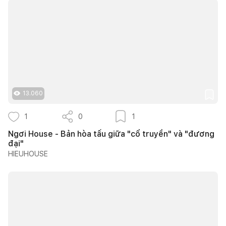
13.060
1
0
1
Ngơi House - Bản hòa tấu giữa "cổ truyền" và "đương
đại"
HIEUHOUSE