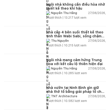
Ngôi nhà không cần điều hòa nhờ
thiết kế theo khí hậu
27/06/2026,
Nguyễn Thu Hằng
2
lượt thích |
13.217
lượt xem
Nhà cấp 4 bên suối thiết kế theo
tinh thần Wabi Sabi, sống chậm
giữa thiên nhiên
27/06/2026,
Thu Nguyễn
1
lượt thích |
10.215
lượt xem
Ngôi nhà mang cảm hứng Trung
Hoa với kết cấu lộ thiên hiện đại
27/06/2026,
Nguyễn Thu Hằng
1
lượt thích |
10.285
lượt xem
Nhà vườn tại Ninh Bình gìn giữ
nhà thờ tổ bằng giải pháp tổ chức
lại không gian
27/06/2026,
TNT Architecture
1
lượt thích |
10.582
lượt xem