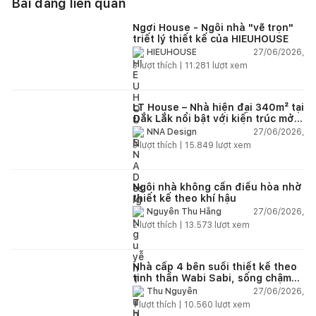
Bài đăng liên quan
Ngơi House - Ngôi nhà "vẽ trọn"
triết lý thiết kế của HIEUHOUSE
27/06/2026,
HIEUHOUSE
3
lượt thích |
11.281
lượt xem
LT House – Nhà hiện đại 340m² tại
Đắk Lắk nổi bật với kiến trúc mở
và hệ sân vườn kết nối thiên
27/06/2026,
NNA Design
nhiên
3
lượt thích |
15.849
lượt xem
Ngôi nhà không cần điều hòa nhờ
thiết kế theo khí hậu
27/06/2026,
Nguyễn Thu Hằng
2
lượt thích |
13.573
lượt xem
Nhà cấp 4 bên suối thiết kế theo
tinh thần Wabi Sabi, sống chậm
giữa thiên nhiên
27/06/2026,
Thu Nguyễn
1
lượt thích |
10.560
lượt xem