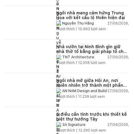
Ngôi nhà mang cảm hứng Trung
Hoa với kết cấu lộ thiên hiện đại
27/06/2026,
Nguyễn Thu Hằng
1
lượt thích |
10.663
lượt xem
Nhà vườn tại Ninh Bình gìn giữ
nhà thờ tổ bằng giải pháp tổ chức
lại không gian
27/06/2026,
TNT Architecture
1
lượt thích |
12.358
lượt xem
Ngôi nhà mở giữa Hội An, nơi
thiên nhiên trở thành một phần
của cuộc sống
27/06/2026,
AN NAM Design and Build
1
lượt thích |
11.239
lượt xem
5 điều cần tính trước khi thiết kế
biệt thự hướng Tây
27/06/2026,
3A Signature
2
lượt thích |
12.290
lượt xem