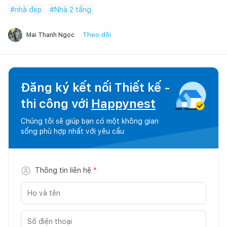
#
nhà đẹp
#
Nhà 2 tầng
Theo dõi
Mai Thanh Ngọc
Đăng ký kết nối Thiết kế -
thi công với
Happynest
Chúng tôi sẽ giúp bạn có một không gian
sống phù hợp nhất với yêu cầu
Thông tin liên hệ
*