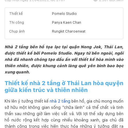
Thiết kế
Pomelo Studio
Thi công
Panya Kaen Chan
Chụp ảnh
Rungkit Charoenwat
Nhà 2 tầng bên hồ tọa lạc tại quận Nong Jok, Thái Lan,
được thiết kế bởi Pomelo Studio. Ngay từ bên ngoài, ngôi
nhà đã nhanh chóng tạo dấu ấn với thiết kế hòa mình vào
thiên nhiên, được khung cảnh làng quê yên bình bao bọc
xung quanh.
Thiết kế nhà 2 tầng ở Thái Lan hòa quyện
giữa kiến trúc và thiên nhiên
Khi lên ý tưởng thiết kế
nhà 2 tầng
bên hồ, gia chủ mong muốn
sở hữu một không gian sống “chữa lành” cả thể chất và tinh
thần sau những giờ làm việc vất vả. Với lợi thế xây dựng bên
hồ nước rộng kết hợp cùng nhiều khoảng xanh, gia chủ đã
thành công trong việc hiện thực hóa những ý tưởng đặt ra