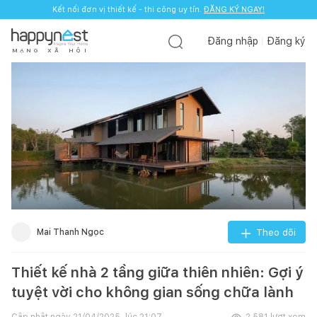
Kết nối đơn vị thiết kế - thi công uy tín.
ĐĂNG KÝ NGAY!
Đăng nhập
Đăng ký
M
Ạ
N
G
X
Ã
H
Ộ
I
Mai Thanh Ngọc
Theo dõi
Thiết kế nhà 2 tầng giữa thiên nhiên: Gợi ý
tuyệt vời cho không gian sống chữa lành
Cập nhật ngày
21/04/2025, lúc 21:07
2.581
lượt xem