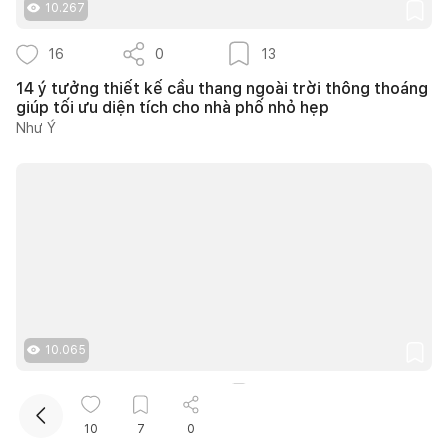
10.267
16
0
13
14 ý tưởng thiết kế cầu thang ngoài trời thông thoáng
giúp tối ưu diện tích cho nhà phố nhỏ hẹp
Như Ý
Kết nối thiết kế, thi công
Mua sắm hoàn thiện nhà
10.065
6
0
3
Căn hộ The Infiniti 175m2 thiết kế hiện đại kết hợp
10
7
0