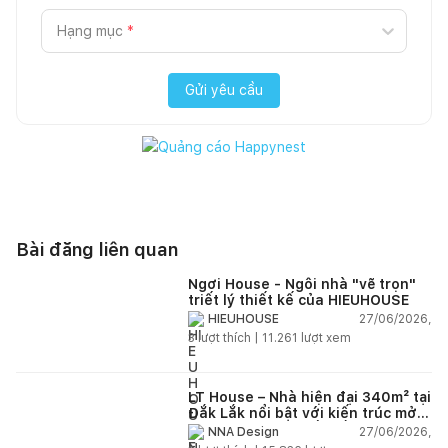
Hạng mục
*
Gửi yêu cầu
Bài đăng liên quan
Ngơi House - Ngôi nhà "vẽ trọn"
triết lý thiết kế của HIEUHOUSE
27/06/2026,
HIEUHOUSE
3
lượt thích |
11.261
lượt xem
LT House – Nhà hiện đại 340m² tại
Đắk Lắk nổi bật với kiến trúc mở
và hệ sân vườn kết nối thiên
27/06/2026,
NNA Design
nhiên