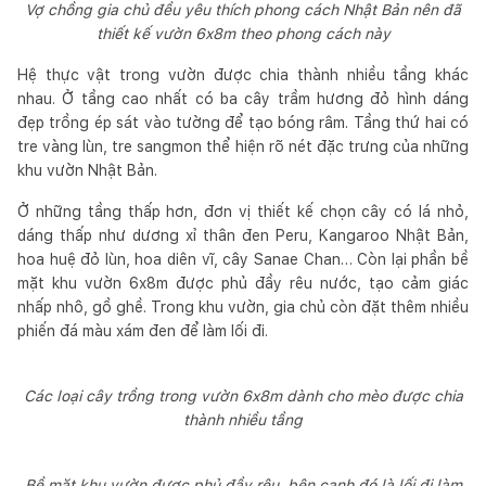
Vợ chồng gia chủ đều yêu thích phong cách Nhật Bản nên đã
thiết kế vườn 6x8m theo phong cách này
Hệ thực vật trong vườn được chia thành nhiều tầng khác
nhau. Ở tầng cao nhất có ba cây trầm hương đỏ hình dáng
đẹp trồng ép sát vào tường để tạo bóng râm. Tầng thứ hai có
tre vàng lùn, tre sangmon thể hiện rõ nét đặc trưng của những
khu vườn Nhật Bản.
Ở những tầng thấp hơn, đơn vị thiết kế chọn cây có lá nhỏ,
dáng thấp như dương xỉ thân đen Peru, Kangaroo Nhật Bản,
hoa huệ đỏ lùn, hoa diên vĩ, cây Sanae Chan… Còn lại phần bề
mặt khu vườn 6x8m được phủ đầy rêu nước, tạo cảm giác
nhấp nhô, gồ ghề. Trong khu vườn, gia chủ còn đặt thêm nhiều
phiến đá màu xám đen để làm lối đi.
Các loại cây trồng trong vườn 6x8m dành cho mèo được chia
thành nhiều tầng
Bề mặt khu vườn được phủ đầy rêu, bên cạnh đó là lối đi làm