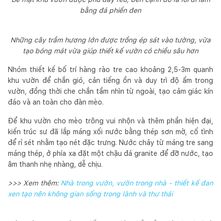
bằng đá phiến đen
Những cây trầm hương lớn được trồng ép sát vào tường, vừa
tạo bóng mát vừa giúp thiết kế vườn có chiều sâu hơn
Nhóm thiết kế bố trí hàng rào tre cao khoảng 2,5-3m quanh
khu vườn để chắn gió, cản tiếng ồn và duy trì độ ẩm trong
vườn, đồng thời che chắn tầm nhìn từ ngoài, tạo cảm giác kín
đáo và an toàn cho đàn mèo.
Để khu vườn cho mèo trông vui nhộn và thêm phần hiện đại,
kiến trúc sư đã lắp máng xối nước bằng thép sơn mờ, cố tình
để rỉ sét nhằm tạo nét đặc trưng. Nước chảy từ máng tre sang
máng thép, ở phía xa đặt một chậu đá granite để đỡ nước, tạo
âm thanh nhẹ nhàng, dễ chịu.
>>> Xem thêm:
Nhà trong vườn, vườn trong nhà - thiết kế đan
xen tạo nên không gian sống trong lành và thư thái