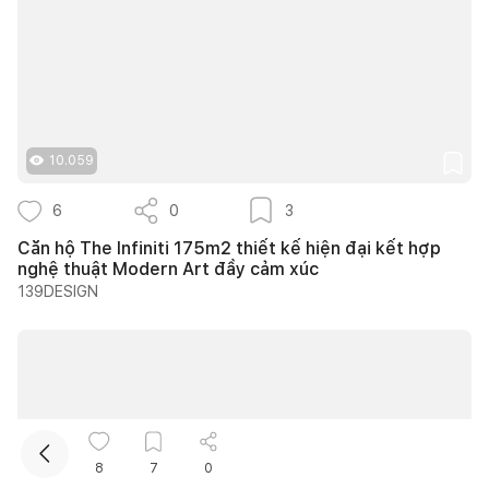
10.059
6
0
3
Kết nối thiết kế, thi công
Căn hộ The Infiniti 175m2 thiết kế hiện đại kết hợp
nghệ thuật Modern Art đầy cảm xúc
Mua sắm hoàn thiện nhà
139DESIGN
8
7
0