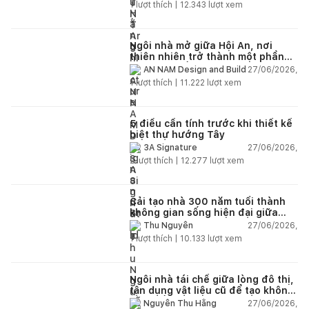
1
lượt thích |
12.343
lượt xem
Ngôi nhà mở giữa Hội An, nơi
thiên nhiên trở thành một phần
của cuộc sống
27/06/2026,
AN NAM Design and Build
1
lượt thích |
11.222
lượt xem
5 điều cần tính trước khi thiết kế
biệt thự hướng Tây
27/06/2026,
3A Signature
2
lượt thích |
12.277
lượt xem
Cải tạo nhà 300 năm tuổi thành
không gian sống hiện đại giữa
thiên nhiên
27/06/2026,
Thu Nguyễn
1
lượt thích |
10.133
lượt xem
Ngôi nhà tái chế giữa lòng đô thị,
tận dụng vật liệu cũ để tạo không
gian sống linh hoạt
27/06/2026,
Nguyễn Thu Hằng