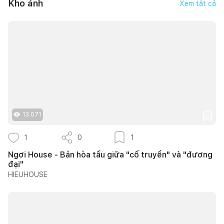
Kho ảnh
Xem tất cả
13.071
1
0
1
Ngơi House - Bản hòa tấu giữa "cổ truyền" và "đương
đại"
HIEUHOUSE