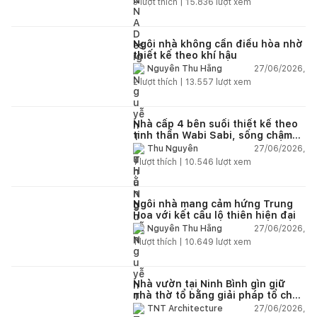
3
lượt thích |
15.836
lượt xem
Ngôi nhà không cần điều hòa nhờ
thiết kế theo khí hậu
27/06/2026,
Nguyễn Thu Hằng
2
lượt thích |
13.557
lượt xem
Nhà cấp 4 bên suối thiết kế theo
tinh thần Wabi Sabi, sống chậm
giữa thiên nhiên
27/06/2026,
Thu Nguyễn
1
lượt thích |
10.546
lượt xem
Ngôi nhà mang cảm hứng Trung
Hoa với kết cấu lộ thiên hiện đại
27/06/2026,
Nguyễn Thu Hằng
1
lượt thích |
10.649
lượt xem
Nhà vườn tại Ninh Bình gìn giữ
nhà thờ tổ bằng giải pháp tổ chức
lại không gian
27/06/2026,
TNT Architecture