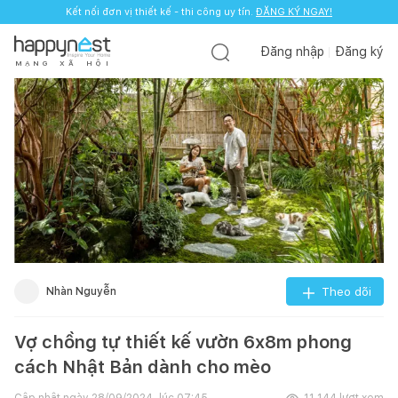
Kết nối đơn vị thiết kế - thi công uy tín.
ĐĂNG KÝ NGAY!
Đăng nhập
Đăng ký
M
Ạ
N
G
X
Ã
H
Ộ
I
Nhàn Nguyễn
Theo dõi
Vợ chồng tự thiết kế vườn 6x8m phong
cách Nhật Bản dành cho mèo
Cập nhật ngày
28/09/2024, lúc 07:45
11.144
lượt xem