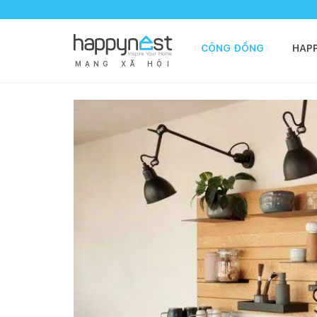
CỘNG ĐỒNG
HAP
M
Ạ
N
G
X
Ã
H
Ộ
I