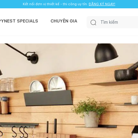
Kết nối đơn vị thiết kế - thi công uy tín.
ĐĂNG KÝ NGAY!
PYNEST SPECIALS
CHUYÊN GIA