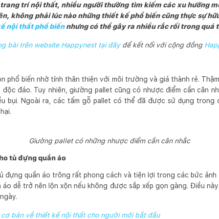
à trang trí nội thất, nhiều người thường tìm kiếm các xu hướng m
iên, không phải lúc nào những thiết kế phổ biến cũng thực sự hữ
kế nội thất phổ biến
nhưng có thể gây ra nhiều rắc rối trong quá t
 bài trên website Happynest tại đây
để kết nối với cộng đồng
Hap
ọn phổ biến nhờ tính thân thiện với môi trường và giá thành rẻ. Thậm
ự độc đáo. Tuy nhiên, giường pallet cũng có nhược điểm cần cân nhắ
ều bụi. Ngoài ra, các tấm gỗ pallet có thể đã được sử dụng trong
hại.
Giường pallet có những nhược điểm cần cân nhắc
cho tủ đựng quần áo
ủ đựng quần áo trông rất phong cách và tiện lợi trong các bức ảnh 
n áo dễ trở nên lộn xộn nếu không được sắp xếp gọn gàng. Điều này 
 ngày.
 cơ bản về thiết kế nội thất cho người mới bắt đầu