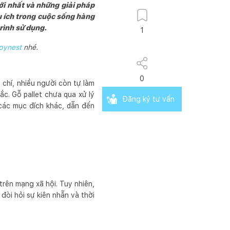
ới nhất và những giải pháp
u ích trong cuộc sống hàng
rình sử dụng.
1
pynest
nhé.
0
 chí, nhiều người còn tự làm
c. Gỗ pallet chưa qua xử lý
Đăng ký tư vấn
 các mục đích khác, dẫn đến
trên mạng xã hội. Tuy nhiên,
đòi hỏi sự kiên nhẫn và thời