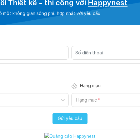
i Thiết kế - thi công với
Happynest
có một không gian sống phù hợp nhất với yêu cầu
Hạng mục
Hạng mục
*
Gửi yêu cầu