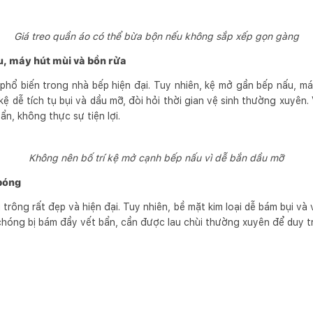
Giá treo quần áo có thể bừa bộn nếu không sắp xếp gọn gàng
u, máy hút mùi và bồn rửa
 phổ biến trong nhà bếp hiện đại. Tuy nhiên, kệ mở gần bếp nấu, m
 kệ dễ tích tụ bụi và dầu mỡ, đòi hỏi thời gian vệ sinh thường xuyên.
ẩn, không thực sự tiện lợi.
Không nên bố trí kệ mở cạnh bếp nấu vì dễ bắn dầu mỡ
 bóng
trông rất đẹp và hiện đại. Tuy nhiên, bề mặt kim loại dễ bám bụi và 
hóng bị bám đầy vết bẩn, cần được lau chùi thường xuyên để duy tr