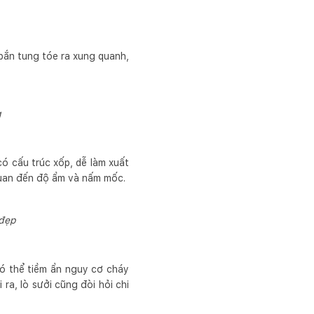
 bắn tung tóe ra xung quanh,
g
có cấu trúc xốp, dễ làm xuất
quan đến độ ẩm và nấm mốc.
 đẹp
ó thể tiềm ẩn nguy cơ cháy
ra, lò sưởi cũng đòi hỏi chi