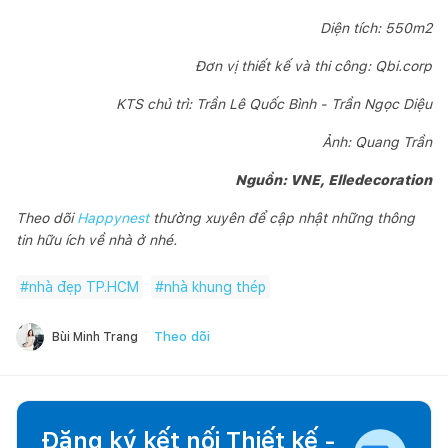
Diện tích: 550m2
Đơn vị thiết kế và thi công: Qbi.corp
KTS chủ trì: Trần Lê Quốc Bình - Trần Ngọc Diệu
Ảnh: Quang Trần
Nguồn: VNE, Elledecoration
Theo dõi
Happynest
thường xuyên để cập nhật những thông
tin hữu ích về nhà ở nhé.
#
nhà đẹp TP.HCM
#
nhà khung thép
Theo dõi
Bùi Minh Trang
Đăng ký kết nối Thiết kế -