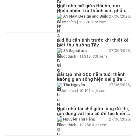
Ngôi nhà mở giữa Hội An, nơi
thiên nhiên trở thành một phần
của cuộc sống
27/06/2026,
AN NAM Design and Build
1
lượt thích |
11.170
lượt xem
5 điều cần tính trước khi thiết kế
biệt thự hướng Tây
27/06/2026,
3A Signature
2
lượt thích |
11.916
lượt xem
Cải tạo nhà 300 năm tuổi thành
không gian sống hiện đại giữa
thiên nhiên
27/06/2026,
Thu Nguyễn
1
lượt thích |
10.101
lượt xem
Ngôi nhà tái chế giữa lòng đô thị,
tận dụng vật liệu cũ để tạo không
gian sống linh hoạt
27/06/2026,
Nguyễn Thu Hằng
2
lượt thích |
12.256
lượt xem