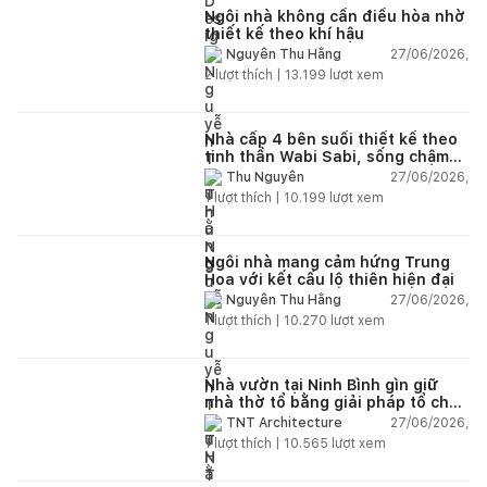
Ngôi nhà không cần điều hòa nhờ
thiết kế theo khí hậu
27/06/2026,
Nguyễn Thu Hằng
2
lượt thích |
13.199
lượt xem
Nhà cấp 4 bên suối thiết kế theo
tinh thần Wabi Sabi, sống chậm
giữa thiên nhiên
27/06/2026,
Thu Nguyễn
1
lượt thích |
10.199
lượt xem
Ngôi nhà mang cảm hứng Trung
Hoa với kết cấu lộ thiên hiện đại
27/06/2026,
Nguyễn Thu Hằng
1
lượt thích |
10.270
lượt xem
Nhà vườn tại Ninh Bình gìn giữ
nhà thờ tổ bằng giải pháp tổ chức
lại không gian
27/06/2026,
TNT Architecture
1
lượt thích |
10.565
lượt xem