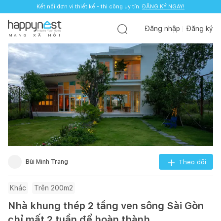
Kết nối đơn vị thiết kế - thi công uy tín.
ĐĂNG KÝ NGAY!
Đăng nhập
Đăng ký
M
Ạ
N
G
X
Ã
H
Ộ
I
Bùi Minh Trang
Theo dõi
Khác
Trên 200m2
Nhà khung thép 2 tầng ven sông Sài Gòn
chỉ mất 2 tuần để hoàn thành