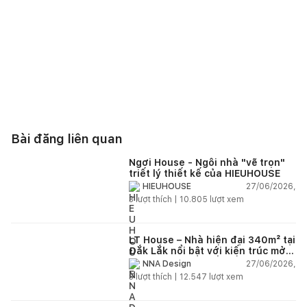
Bài đăng liên quan
Ngơi House - Ngôi nhà "vẽ trọn"
triết lý thiết kế của HIEUHOUSE
27/06/2026,
HIEUHOUSE
3
lượt thích |
10.805
lượt xem
LT House – Nhà hiện đại 340m² tại
Đắk Lắk nổi bật với kiến trúc mở
và hệ sân vườn kết nối thiên
27/06/2026,
NNA Design
nhiên
3
lượt thích |
12.547
lượt xem