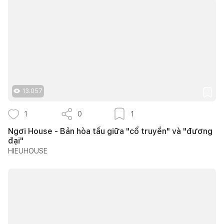
13.057
1
0
1
Ngơi House - Bản hòa tấu giữa "cổ truyền" và "đương
đại"
HIEUHOUSE