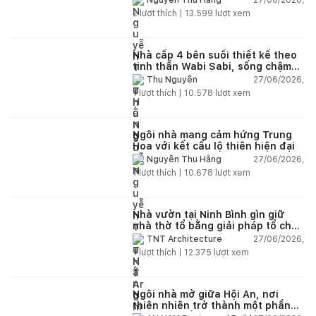
Nguyễn Thu Hằng
2
lượt thích |
13.599
lượt xem
Nhà cấp 4 bên suối thiết kế theo
tinh thần Wabi Sabi, sống chậm
giữa thiên nhiên
27/06/2026,
Thu Nguyễn
1
lượt thích |
10.578
lượt xem
Ngôi nhà mang cảm hứng Trung
Hoa với kết cấu lộ thiên hiện đại
27/06/2026,
Nguyễn Thu Hằng
1
lượt thích |
10.678
lượt xem
Nhà vườn tại Ninh Bình gìn giữ
nhà thờ tổ bằng giải pháp tổ chức
lại không gian
27/06/2026,
TNT Architecture
1
lượt thích |
12.375
lượt xem
Ngôi nhà mở giữa Hội An, nơi
thiên nhiên trở thành một phần