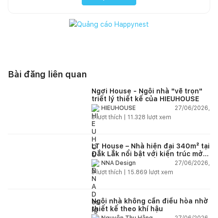
Bài đăng liên quan
Ngơi House - Ngôi nhà "vẽ trọn"
triết lý thiết kế của HIEUHOUSE
27/06/2026,
HIEUHOUSE
3
lượt thích |
11.328
lượt xem
LT House – Nhà hiện đại 340m² tại
Đắk Lắk nổi bật với kiến trúc mở
và hệ sân vườn kết nối thiên
27/06/2026,
NNA Design
nhiên
3
lượt thích |
15.869
lượt xem
Ngôi nhà không cần điều hòa nhờ
thiết kế theo khí hậu
27/06/2026,