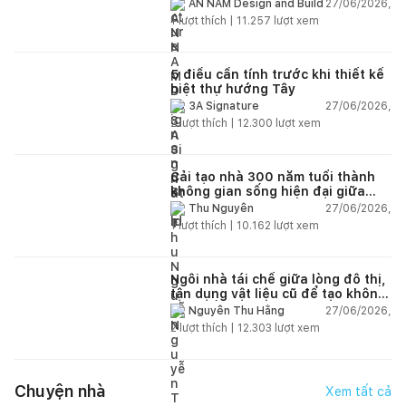
của cuộc sống
27/06/2026,
AN NAM Design and Build
1
lượt thích |
11.257
lượt xem
5 điều cần tính trước khi thiết kế
biệt thự hướng Tây
27/06/2026,
3A Signature
2
lượt thích |
12.300
lượt xem
Cải tạo nhà 300 năm tuổi thành
không gian sống hiện đại giữa
thiên nhiên
27/06/2026,
Thu Nguyễn
1
lượt thích |
10.162
lượt xem
Ngôi nhà tái chế giữa lòng đô thị,
tận dụng vật liệu cũ để tạo không
gian sống linh hoạt
27/06/2026,
Nguyễn Thu Hằng
2
lượt thích |
12.303
lượt xem
Chuyện nhà
Xem tất cả