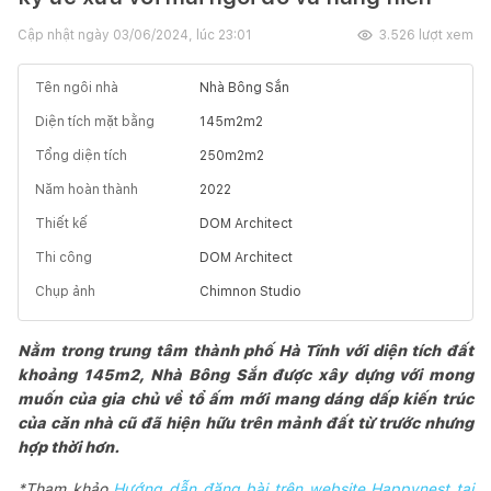
Cập nhật ngày
03/06/2024, lúc 23:01
3.526
lượt xem
Tên ngôi nhà
Nhà Bông Sắn
Diện tích mặt bằng
145m2
m2
Tổng diện tích
250m2
m2
Năm hoàn thành
2022
Thiết kế
DOM Architect
Thi công
DOM Architect
Chụp ảnh
Chimnon Studio
Nằm trong trung tâm thành phố Hà Tĩnh với diện tích đất
khoảng 145m2, Nhà Bông Sắn được xây dựng với mong
muốn của gia chủ về tổ ấm mới mang dáng dấp kiến trúc
của căn nhà cũ đã hiện hữu trên mảnh đất từ trước nhưng
hợp thời hơn.
*Tham khảo
Hướng dẫn đăng bài trên website Happynest tại