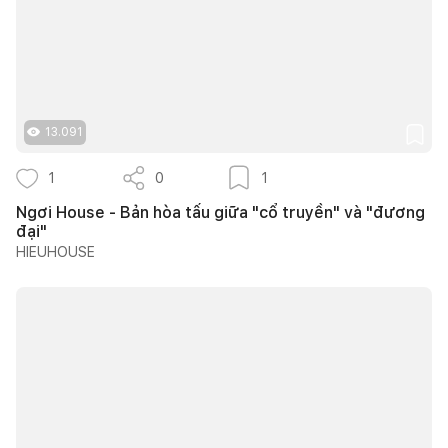
13.091
1
0
1
Ngơi House - Bản hòa tấu giữa "cổ truyền" và "đương
đại"
HIEUHOUSE