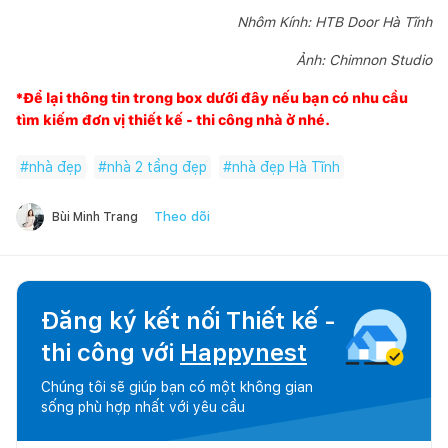
Nhôm Kính: HTB Door Hà Tĩnh
Ảnh: Chimnon Studio
*Để lại thông tin trong box dưới đây nếu bạn có nhu cầu
tìm kiếm đơn vị thiết kế - thi công nhà ở nhé.
#
nhà đẹp
#
nhà 2 tầng đẹp
#
nhà đẹp Hà Tĩnh
Theo dõi
Bùi Minh Trang
Đăng ký kết nối Thiết kế -
thi công với
Happynest
Chúng tôi sẽ giúp bạn có một không gian
sống phù hợp nhất với yêu cầu