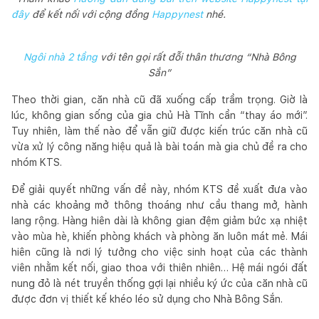
đây
để kết nối với cộng đồng
Happynest
nhé.
Ngôi nhà 2 tầng
với tên gọi rất đỗi thân thương “Nhà Bông
Sắn”
Theo thời gian, căn nhà cũ đã xuống cấp trầm trọng. Giờ là
lúc, không gian sống của gia chủ Hà Tĩnh cần “thay áo mới”.
Tuy nhiên, làm thế nào để vẫn giữ được kiến trúc căn nhà cũ
vừa xử lý công năng hiệu quả là bài toán mà gia chủ đề ra cho
nhóm KTS.
Để giải quyết những vấn đề này, nhóm KTS đề xuất đưa vào
nhà các khoảng mở thông thoáng như cầu thang mở, hành
lang rộng. Hàng hiên dài là không gian đệm giảm bức xạ nhiệt
vào mùa hè, khiến phòng khách và phòng ăn luôn mát mẻ. Mái
hiên cũng là nơi lý tưởng cho việc sinh hoạt của các thành
viên nhằm kết nối, giao thoa với thiên nhiên… Hệ mái ngói đất
nung đỏ là nét truyền thống gợi lại nhiều ký ức của căn nhà cũ
được đơn vị thiết kế khéo léo sử dụng cho Nhà Bông Sắn.