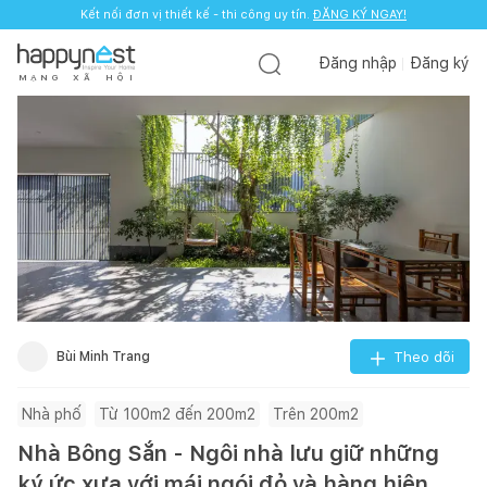
Kết nối đơn vị thiết kế - thi công uy tín.
ĐĂNG KÝ NGAY!
Đăng nhập
Đăng ký
M
Ạ
N
G
X
Ã
H
Ộ
I
Bùi Minh Trang
Theo dõi
Nhà phố
Từ 100m2 đến 200m2
Trên 200m2
Nhà Bông Sắn - Ngôi nhà lưu giữ những
ký ức xưa với mái ngói đỏ và hàng hiên