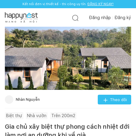
Kết nối đơn vị thiết kế - thi công uy tín.
ĐĂNG KÝ NGAY!
Đăng nhập
Đăng ký
M
Ạ
N
G
X
Ã
H
Ộ
I
Nhàn Nguyễn
Theo dõi
Biệt thự
Nhà vườn
Trên 200m2
Gia chủ xây biệt thự phong cách nhiệt đới
làm nơi an dưỡng khi về già