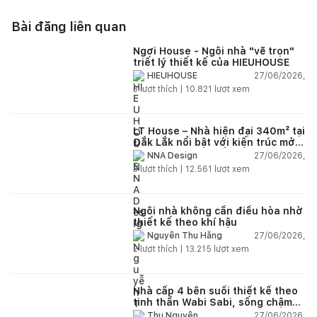
Bài đăng liên quan
Ngơi House - Ngôi nhà "vẽ trọn"
triết lý thiết kế của HIEUHOUSE
27/06/2026,
HIEUHOUSE
3
lượt thích |
10.821
lượt xem
LT House – Nhà hiện đại 340m² tại
Đắk Lắk nổi bật với kiến trúc mở
và hệ sân vườn kết nối thiên
27/06/2026,
NNA Design
nhiên
3
lượt thích |
12.561
lượt xem
Ngôi nhà không cần điều hòa nhờ
thiết kế theo khí hậu
27/06/2026,
Nguyễn Thu Hằng
2
lượt thích |
13.215
lượt xem
Nhà cấp 4 bên suối thiết kế theo
tinh thần Wabi Sabi, sống chậm
giữa thiên nhiên
27/06/2026,
Thu Nguyễn