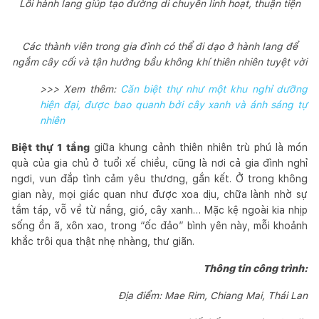
Lối hành lang giúp tạo đường di chuyển linh hoạt, thuận tiện
Các thành viên trong gia đình có thể đi dạo ở hành lang để
ngắm cây cối và tận hưởng bầu không khí thiên nhiên tuyệt vời
>>> Xem thêm:
Căn biệt thự như một khu nghỉ dưỡng
hiện đại, được bao quanh bởi cây xanh và ánh sáng tự
nhiên
Biệt thự 1 tầng
giữa khung cảnh thiên nhiên trù phú là món
quà của gia chủ ở tuổi xế chiều, cũng là nơi cả gia đình nghỉ
ngơi, vun đắp tình cảm yêu thương, gắn kết. Ở trong không
gian này, mọi giác quan như được xoa dịu, chữa lành nhờ sự
tắm táp, vỗ về từ nắng, gió, cây xanh… Mặc kệ ngoài kia nhịp
sống ồn ã, xôn xao, trong “ốc đảo” bình yên này, mỗi khoảnh
khắc trôi qua thật nhẹ nhàng, thư giãn.
Thông tin công trình:
Địa điểm: Mae Rim, Chiang Mai, Thái Lan