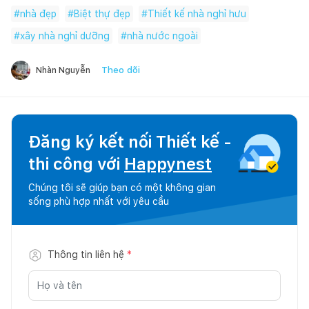
#
nhà đẹp
#
Biệt thự đẹp
#
Thiết kế nhà nghỉ hưu
#
xây nhà nghỉ dưỡng
#
nhà nước ngoài
Theo dõi
Nhàn Nguyễn
Đăng ký kết nối Thiết kế -
thi công với
Happynest
Chúng tôi sẽ giúp bạn có một không gian
sống phù hợp nhất với yêu cầu
Thông tin liên hệ
*