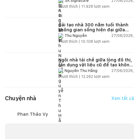
27/06/2026,
3A Signature
2
lượt thích |
11.928
lượt xem
Cải tạo nhà 300 năm tuổi thành
không gian sống hiện đại giữa
thiên nhiên
27/06/2026,
Thu Nguyễn
1
lượt thích |
10.108
lượt xem
Ngôi nhà tái chế giữa lòng đô thị,
tận dụng vật liệu cũ để tạo không
gian sống linh hoạt
27/06/2026,
Nguyễn Thu Hằng
2
lượt thích |
12.262
lượt xem
Chuyện nhà
Xem tất cả
Phan Thảo Vy