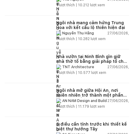
1
lượt thích |
10.212
lượt xem
Ngôi nhà mang cảm hứng Trung
Hoa với kết cấu lộ thiên hiện đại
27/06/2026,
Nguyễn Thu Hằng
1
lượt thích |
10.282
lượt xem
Nhà vườn tại Ninh Bình gìn giữ
nhà thờ tổ bằng giải pháp tổ chức
lại không gian
27/06/2026,
TNT Architecture
1
lượt thích |
10.577
lượt xem
Ngôi nhà mở giữa Hội An, nơi
thiên nhiên trở thành một phần
của cuộc sống
27/06/2026,
AN NAM Design and Build
1
lượt thích |
11.179
lượt xem
5 điều cần tính trước khi thiết kế
biệt thự hướng Tây