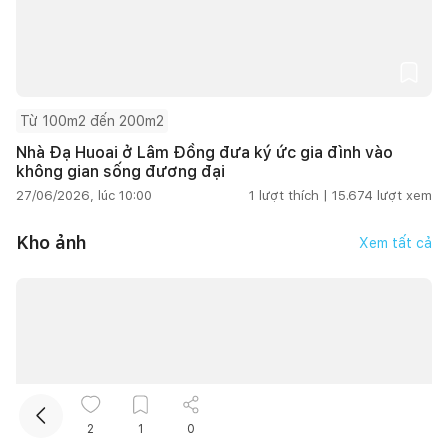
Từ 100m2 đến 200m2
Nhà Đạ Huoai ở Lâm Đồng đưa ký ức gia đình vào
không gian sống đương đại
27/06/2026, lúc 10:00
1
lượt thích |
15.674
lượt xem
Kết nối thiết kế, thi công
Kho ảnh
Xem tất cả
Mua sắm hoàn thiện nhà
2
1
0