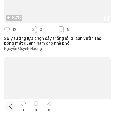
10.732
12
0
9
25 ý tưởng lựa chọn cây trồng lối đi sân vườn tạo
bóng mát quanh năm cho nhà phố
Nguyễn Quỳnh Hương
Kết nối thiết kế, thi công
Mua sắm hoàn thiện nhà
12.172
1
3
0