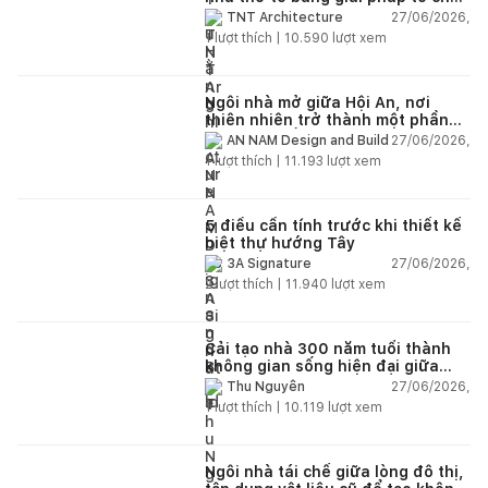
lại không gian
27/06/2026,
TNT Architecture
1
lượt thích |
10.590
lượt xem
Ngôi nhà mở giữa Hội An, nơi
thiên nhiên trở thành một phần
của cuộc sống
27/06/2026,
AN NAM Design and Build
1
lượt thích |
11.193
lượt xem
5 điều cần tính trước khi thiết kế
biệt thự hướng Tây
27/06/2026,
3A Signature
2
lượt thích |
11.940
lượt xem
Cải tạo nhà 300 năm tuổi thành
không gian sống hiện đại giữa
thiên nhiên
27/06/2026,
Thu Nguyễn
1
lượt thích |
10.119
lượt xem
Ngôi nhà tái chế giữa lòng đô thị,