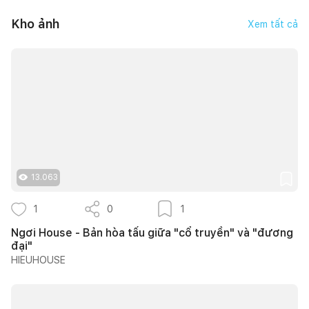
Kho ảnh
Xem tất cả
13.063
1
0
1
Ngơi House - Bản hòa tấu giữa "cổ truyền" và "đương
đại"
HIEUHOUSE