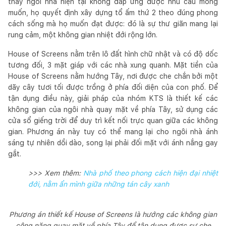
thấy ngôi nhà hiện tại không đáp ứng được nhu cầu mong
muốn, họ quyết định xây dựng tổ ấm thứ 2 theo đúng phong
cách sống mà họ muốn đạt được: đó là sự thư giãn mang lại
rung cảm, một không gian nhiệt đới rộng lớn.
House of Screens nằm trên lô đất hình chữ nhật và có độ dốc
tương đối, 3 mặt giáp với các nhà xung quanh. Mặt tiền của
House of Screens nằm hướng Tây, nơi được che chắn bởi một
dãy cây tươi tối được trồng ở phía đối diện của con phố. Để
tận dụng điều này, giải pháp của nhóm KTS là thiết kế các
không gian của ngôi nhà quay mặt về phía Tây, sử dụng các
cửa sổ giếng trời để duy trì kết nối trực quan giữa các không
gian. Phương án này tuy có thể mang lại cho ngôi nhà ánh
sáng tự nhiên dồi dào, song lại phải đối mặt với ánh nắng gay
gắt.
>>> Xem thêm:
Nhà phố theo phong cách hiện đại nhiệt
đới, nằm ẩn mình giữa những tán cây xanh
Phương án thiết kế House of Screens là hướng các không gian
công năng quay mặt về phía Tây để tận dụng được sự che