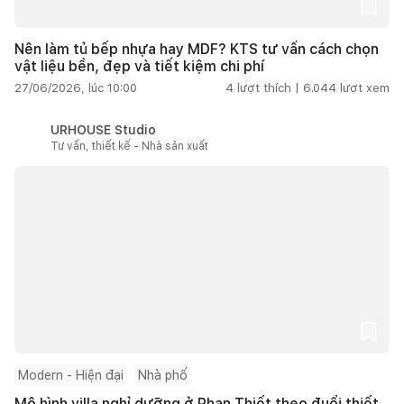
Nên làm tủ bếp nhựa hay MDF? KTS tư vấn cách chọn
vật liệu bền, đẹp và tiết kiệm chi phí
27/06/2026, lúc 10:00
4
lượt thích |
6.044
lượt xem
URHOUSE Studio
Tư vấn, thiết kế - Nhà sản xuất
Modern - Hiện đại
Nhà phố
Mô hình villa nghỉ dưỡng ở Phan Thiết theo đuổi thiết