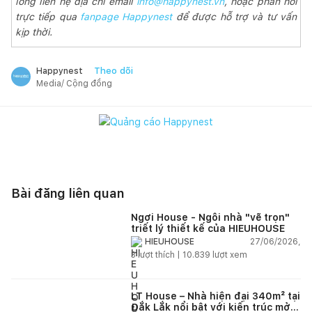
lòng liên hệ địa chỉ email
info@happynest.vn
, hoặc phản hồi
trực tiếp qua
fanpage Happynest
để được hỗ trợ và tư vấn
kịp thời.
Theo dõi
Happynest
Media/ Cộng đồng
Bài đăng liên quan
Ngơi House - Ngôi nhà "vẽ trọn"
triết lý thiết kế của HIEUHOUSE
27/06/2026,
HIEUHOUSE
3
lượt thích |
10.839
lượt xem
LT House – Nhà hiện đại 340m² tại
Đắk Lắk nổi bật với kiến trúc mở