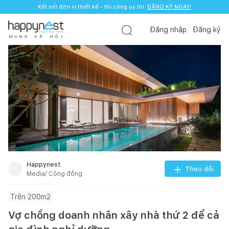
Kết nối đơn vị thiết kế - thi công uy tín.
ĐĂNG KÝ NGAY!
Đăng nhập
Đăng ký
M
Ạ
N
G
X
Ã
H
Ộ
I
Happynest
Theo dõi
Media/ Cộng đồng
Trên 200m2
Vợ chồng doanh nhân xây nhà thứ 2 để cả