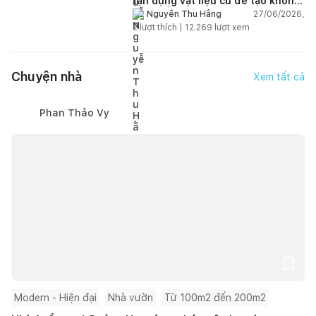
tận dụng vật liệu cũ để tạo không
gian sống linh hoạt
27/06/2026,
Nguyễn Thu Hằng
2
lượt thích |
12.269
lượt xem
Chuyện nhà
Xem tất cả
Phan Thảo Vy
Modern - Hiện đại
Nhà vườn
Từ 100m2 đến 200m2