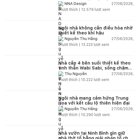
và hệ sân vườn kết nối thiên
27/06/2026,
NNA Design
nhiên
3
lượt thích |
12.579
lượt xem
Ngôi nhà không cần điều hòa nhờ
thiết kế theo khí hậu
27/06/2026,
Nguyễn Thu Hằng
2
lượt thích |
13.223
lượt xem
Nhà cấp 4 bên suối thiết kế theo
tinh thần Wabi Sabi, sống chậm
giữa thiên nhiên
27/06/2026,
Thu Nguyễn
1
lượt thích |
10.222
lượt xem
Ngôi nhà mang cảm hứng Trung
Hoa với kết cấu lộ thiên hiện đại
27/06/2026,
Nguyễn Thu Hằng
1
lượt thích |
10.290
lượt xem
Nhà vườn tại Ninh Bình gìn giữ
nhà thờ tổ bằng giải pháp tổ chức