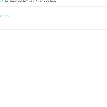
st
để được hỗ trợ và tư vấn kịp thời.
eo dõi