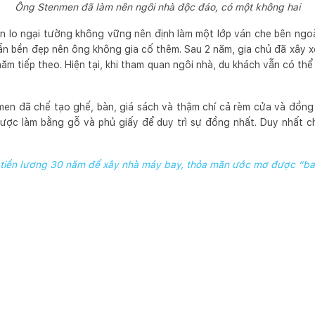
Ông Stenmen đã làm nên ngôi nhà độc đáo, có một không hai
men lo ngại tường không vững nên định làm một lớp ván che bên ngo
 vẫn bền đẹp nên ông không gia cố thêm. Sau 2 năm, gia chủ đã xây 
năm tiếp theo. Hiện tại, khi tham quan ngôi nhà, du khách vẫn có t
en đã chế tạo ghế, bàn, giá sách và thậm chí cả rèm cửa và đồng 
được làm bằng gỗ và phủ giấy để duy trì sự đồng nhất. Duy nhất c
tiền lương 30 năm để xây nhà máy bay, thỏa mãn ước mơ được “ba