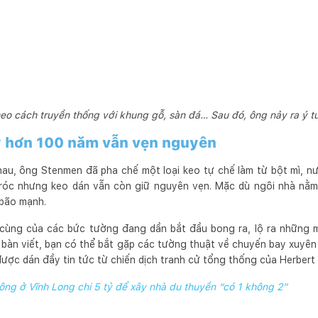
eo cách truyền thống với khung gỗ, sàn đá… Sau đó, ông nảy ra ý 
y hơn 100 năm vẫn vẹn nguyên
nhau, ông Stenmen đã pha chế một loại keo tự chế làm từ bột mì, n
tróc nhưng keo dán vẫn còn giữ nguyên vẹn. Mặc dù ngôi nhà nằ
 bão mạnh.
 cùng của các bức tường đang dần bắt đầu bong ra, lộ ra những 
 bàn viết, bạn có thể bắt gặp các tường thuật về chuyến bay xuyê
 được dán đầy tin tức từ chiến dịch tranh cử tổng thống của Herbert
ông ở Vĩnh Long chi 5 tỷ để xây nhà du thuyền “có 1 không 2”