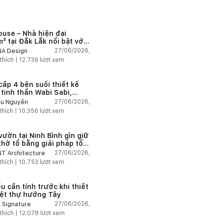
ouse – Nhà hiện đại
² tại Đắk Lắk nổi bật với
 trúc mở và hệ sân vườn
27/06/2026,
A Design
nối thiên nhiên
thích |
12.739
lượt xem
cấp 4 bên suối thiết kế
 tinh thần Wabi Sabi,
 chậm giữa thiên nhiên
27/06/2026,
u Nguyễn
thích |
10.356
lượt xem
vườn tại Ninh Bình gìn giữ
thờ tổ bằng giải pháp tổ
 lại không gian
27/06/2026,
T Architecture
thích |
10.753
lượt xem
u cần tính trước khi thiết
iệt thự hướng Tây
27/06/2026,
 Signature
thích |
12.078
lượt xem