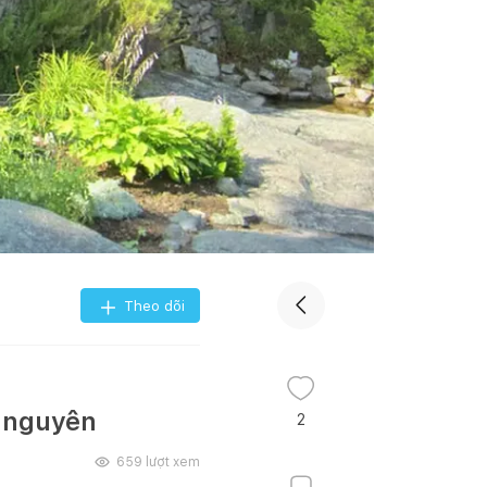
Theo dõi
n nguyên
2
659
lượt xem