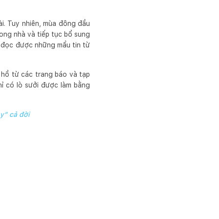
ài. Tuy nhiên, mùa đông đầu
xong nhà và tiếp tục bổ sung
hể đọc được những mẩu tin từ
hồ từ các trang báo và tạp
hỉ có lò sưởi được làm bằng
y” cả đời