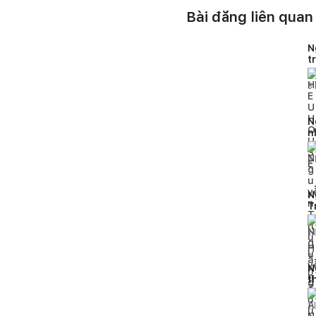
Bài đăng liên quan
N
t
H
3
N
n
2
N
T
h
1
l
N
t
p
1
l