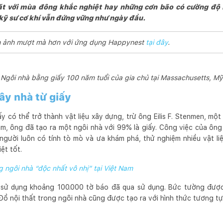
ặt với mùa đông khắc nghiệt hay những cơn bão có cường độ
kỹ sư cơ khí vẫn đứng vững như ngày đầu.
ình ảnh mượt mà hơn với ứng dụng Happynest
tại đây
.
Ngôi nhà bằng giấy 100 năm tuổi của gia chủ tại Massachusetts, Mỹ
ây nhà từ giấy
ấy có thể trở thành vật liệu xây dựng, trừ ông Eilis F. Stenmen, một
m, ông đã tạo ra một ngôi nhà với 99% là giấy. Công việc của ông
 người luôn có tính tò mò và ưa khám phá, thử nghiệm nhiều vật l
ệt tốt.
 ngôi nhà “độc nhất vô nhị” tại Việt Nam
sử dụng khoảng 100.000 tờ báo đã qua sử dụng. Bức tường được 
 Đồ nội thất trong ngôi nhà cũng được tạo ra với hình thức tương tự