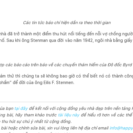
Các tin tức báo chí hiện dần ra theo thời gian
hà đã trở thành một điểm thu hút nổi tiếng đến nỗi vợ chồng ngườ
hố. Sau khi ông Stenman qua đời vào năm 1942, ngôi nhà bằng giấy
ợp các báo cáo trên báo về các chuyến thám hiểm của Đô đốc Byr
m thử thì chúng ta sẽ không bao giờ có thể biết nó có thành côn
phẩm” để đời của ông Eilis F. Stenmen.
của bạn
tại đây
để kết nối với cộng đồng yêu nhà đẹp trên nền tảng
ng bài, hãy tham khảo trước
tài liệu này
để hiểu rõ hơn về các thể l
thu hút sự chú ý nhất từ cộng đồng.
ài hoặc chỉnh sửa bài, xin vui lòng liên hệ địa chỉ email
info@happy