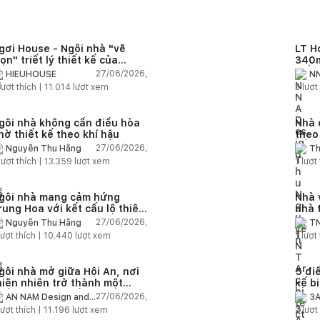
gơi House - Ngôi nhà "vẽ
LT H
rọn" triết lý thiết kế của
340m
IEUHOUSE
kiến
27/06/2026,
HIEUHOUSE
NN
kết 
lượt thích |
11.014
lượt xem
3
lượt 
gôi nhà không cần điều hòa
Nhà 
hờ thiết kế theo khí hậu
theo
sống
27/06/2026,
Nguyễn Thu Hằng
Th
lượt thích |
13.359
lượt xem
1
lượt 
gôi nhà mang cảm hứng
Nhà 
rung Hoa với kết cấu lộ thiên
nhà 
iện đại
chức
27/06/2026,
Nguyễn Thu Hằng
TN
ượt thích |
10.440
lượt xem
1
lượt 
gôi nhà mở giữa Hội An, nơi
5 điề
hiên nhiên trở thành một
kế b
hần của cuộc sống
27/06/2026,
AN NAM Design and
3A
Build
ượt thích |
11.196
lượt xem
2
lượt 