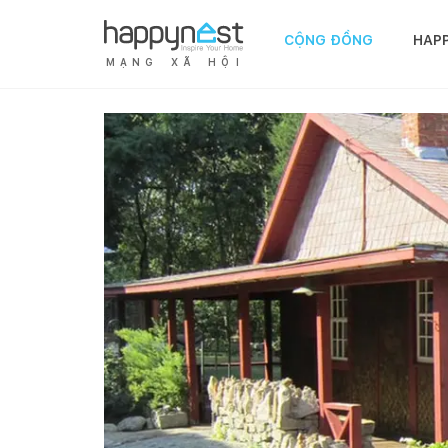
CỘNG ĐỒNG
HAP
M
Ạ
N
G
X
Ã
H
Ộ
I