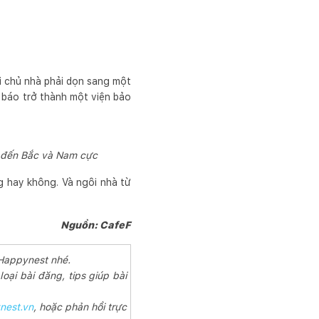
i chủ nhà phải dọn sang một
 báo trở thành một viện bảo
d đến Bắc và Nam cực
g hay không. Và ngôi nhà từ
Nguồn: CafeF
 Happynest nhé.
oại bài đăng, tips giúp bài
nest.vn
, hoặc phản hồi trực