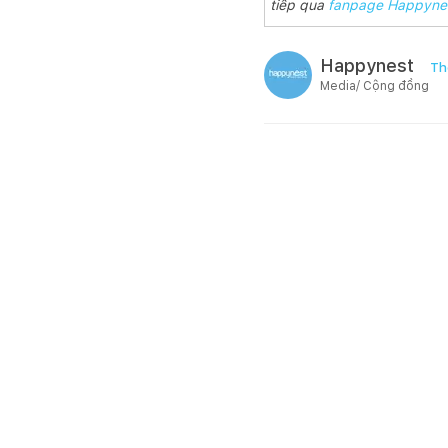
tiếp qua
fanpage Happyne
Happynest
Th
Media/ Cộng đồng