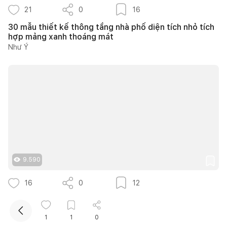
21
0
16
30 mẫu thiết kế thông tầng nhà phố diện tích nhỏ tích
hợp mảng xanh thoáng mát
Như Ý
Kết nối thiết kế, thi công
Mua sắm hoàn thiện nhà
9.590
16
0
12
40 ý tưởng trồng cây thân gỗ trong nhà tại khu vực
giếng trời mái kính tuyệt đẹp
1
1
0
Nguyễn Quỳnh Hương