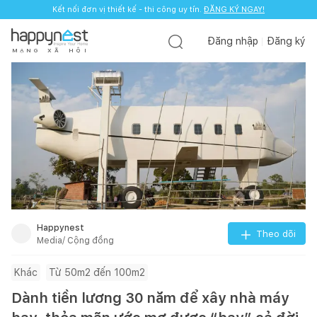
Kết nối đơn vị thiết kế - thi công uy tín.
ĐĂNG KÝ NGAY!
Đăng nhập
Đăng ký
M
Ạ
N
G
X
Ã
H
Ộ
I
Happynest
Theo dõi
Media/ Cộng đồng
Khác
Từ 50m2 đến 100m2
Dành tiền lương 30 năm để xây nhà máy