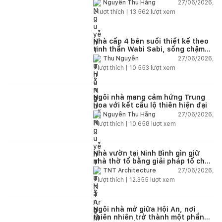
27/06/2026,
Nguyễn Thu Hằng
2
lượt thích |
13.562
lượt xem
Nhà cấp 4 bên suối thiết kế theo
tinh thần Wabi Sabi, sống chậm
giữa thiên nhiên
27/06/2026,
Thu Nguyễn
1
lượt thích |
10.553
lượt xem
Ngôi nhà mang cảm hứng Trung
Hoa với kết cấu lộ thiên hiện đại
27/06/2026,
Nguyễn Thu Hằng
1
lượt thích |
10.658
lượt xem
Nhà vườn tại Ninh Bình gìn giữ
nhà thờ tổ bằng giải pháp tổ chức
lại không gian
27/06/2026,
TNT Architecture
1
lượt thích |
12.355
lượt xem
Ngôi nhà mở giữa Hội An, nơi
thiên nhiên trở thành một phần