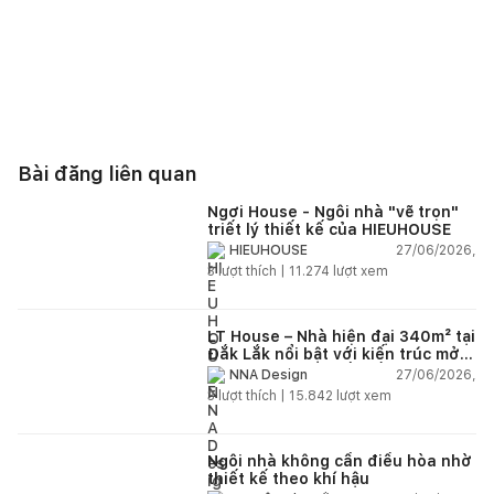
Bài đăng liên quan
Ngơi House - Ngôi nhà "vẽ trọn"
triết lý thiết kế của HIEUHOUSE
27/06/2026,
HIEUHOUSE
3
lượt thích |
11.274
lượt xem
LT House – Nhà hiện đại 340m² tại
Đắk Lắk nổi bật với kiến trúc mở
và hệ sân vườn kết nối thiên
27/06/2026,
NNA Design
nhiên
3
lượt thích |
15.842
lượt xem
Ngôi nhà không cần điều hòa nhờ
thiết kế theo khí hậu