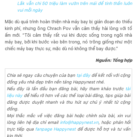
Lắk vẫn chi 50 triệu làm vườn trên mái để tinh thần luôn
vui mỗi ngày
Mặc dù quá trình hoàn thiện nhà máy bay bị gián đoạn do thiếu
kinh phí, nhưng ông Chrach Pov vẫn cảm thấy hài lòng với tổ
ấm mới. “Tôi cảm thấy rất vui khi được sống trong ngôi nhà
máy bay, bởi khi bước vào bên trong, nó trông giống như một
chiếc máy bay thực sự, mặc dù nó không thể bay được.”
Nguồn: Tổng hợp
Chia sẻ ngay câu chuyện của bạn
tại đây
để kết nối với cộng
đồng yêu nhà đẹp trên nền tảng Happynest nhé.
Nếu đây là lần đầu bạn đăng bài, hãy tham khảo trước
tài
liệu này
để hiểu rõ hơn về các thể loại bài đăng, tips giúp bài
đăng được duyệt nhanh và thu hút sự chú ý nhất từ cộng
đồng.
Mọi thắc mắc về việc đăng bài hoặc chỉnh sửa bài, xin vui
lòng liên hệ địa chỉ email
info@happynest.vn
, hoặc phản hồi
trực tiếp qua
fanpage Happynest
để được hỗ trợ và tư vấn
kịp thời.