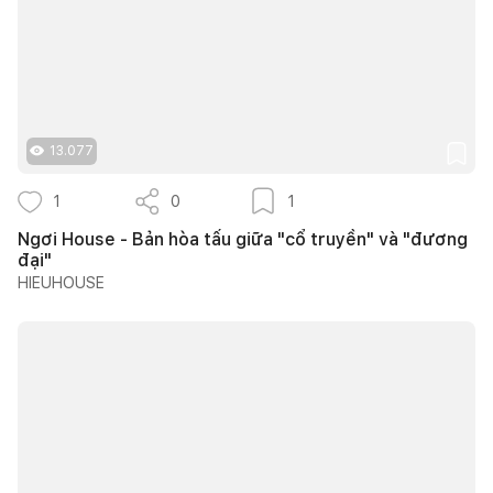
13.077
1
0
1
Ngơi House - Bản hòa tấu giữa "cổ truyền" và "đương
đại"
HIEUHOUSE