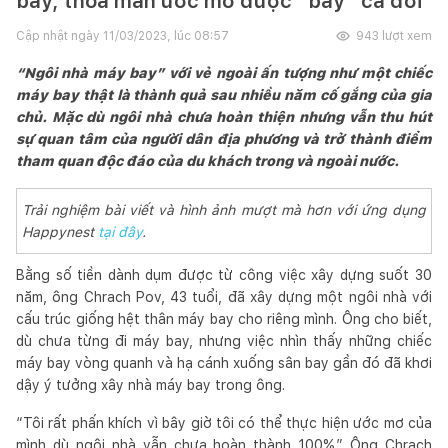
bay, thỏa mãn ước mơ được “bay” cả đời
Cập nhật ngày
11/03/2023, lúc 08:57
943
lượt xem
“Ngôi nhà máy bay” với vẻ ngoài ấn tượng như một chiếc
máy bay thật là thành quả sau nhiều năm cố gắng của gia
chủ. Mặc dù ngôi nhà chưa hoàn thiện nhưng vẫn thu hút
sự quan tâm của người dân địa phương và trở thành điểm
tham quan độc đáo của du khách trong và ngoài nước.
Trải nghiệm bài viết và hình ảnh mượt mà hơn với ứng dụng
Happynest
tại đây
.
Bằng số tiền dành dụm được từ công việc xây dựng suốt 30
năm, ông Chrach Pov, 43 tuổi, đã xây dựng một ngôi nhà với
cấu trúc giống hệt thân máy bay cho riêng mình. Ông cho biết,
dù chưa từng đi máy bay, nhưng việc nhìn thấy những chiếc
máy bay vòng quanh và hạ cánh xuống sân bay gần đó đã khơi
dậy ý tưởng xây nhà máy bay trong ông.
“Tôi rất phấn khích vì bây giờ tôi có thể thực hiện ước mơ của
mình dù ngôi nhà vẫn chưa hoàn thành 100%.” Ông Chrach