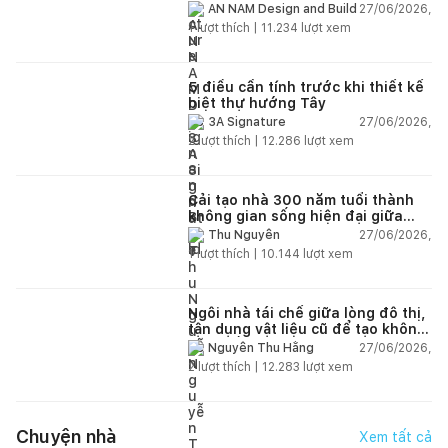
của cuộc sống
27/06/2026,
AN NAM Design and Build
1
lượt thích |
11.234
lượt xem
5 điều cần tính trước khi thiết kế
biệt thự hướng Tây
27/06/2026,
3A Signature
2
lượt thích |
12.286
lượt xem
Cải tạo nhà 300 năm tuổi thành
không gian sống hiện đại giữa
thiên nhiên
27/06/2026,
Thu Nguyễn
1
lượt thích |
10.144
lượt xem
Ngôi nhà tái chế giữa lòng đô thị,
tận dụng vật liệu cũ để tạo không
gian sống linh hoạt
27/06/2026,
Nguyễn Thu Hằng
2
lượt thích |
12.283
lượt xem
Chuyện nhà
Xem tất cả