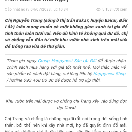
Cập nhật ngày
04/07/2023, lúc 16:34
5.153
lượt xem
Chị Nguyễn Trang (sống ở thị trấn Eakar, huyện Eakar, Đắk
Lắk) luôn mong muốn có một không gian xanh tại gia để
tinh thần luôn tươi vui. Nên dù kinh tế không quá dư dả, chị
và chồng vẫn đầu tư một khu vườn nhỏ xinh trên mái vừa
để trồng rau vừa để thư giãn.
Tham gia ngay
Group Happynest Săn Ưu Đãi
để được nhận
chính sách mua hàng với giá tốt nhất nhé. Mọi thắc mắc về
sản phẩm và cách đặt hàng, vui lòng liên hệ
Happynest Shop
/ hotline 093 468 06 36 để được hỗ trợ kịp thời.
Khu vườn trên mái được vợ chồng chị Trang xây vào đúng đợt
dịp Covid
Chị Trang và chồng là những người rất coi trọng đời sống tinh
thần, bởi thế nên khi xây nhà mới, họ đã quyết định đổ mái.
Việc này không chỉ thuận tiện cho việc lên tầng sau này nếu