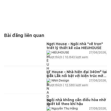
Bài đăng liên quan
Ngơi House - Ngôi nhà "vẽ trọn"
triết lý thiết kế của HIEUHOUSE
27/06/2026,
HIEUHOUSE
3
lượt thích |
10.843
lượt xem
LT House – Nhà hiện đại 340m² tại
Đắk Lắk nổi bật với kiến trúc mở
và hệ sân vườn kết nối thiên
27/06/2026,
NNA Design
nhiên
3
lượt thích |
12.580
lượt xem
Ngôi nhà không cần điều hòa nhờ
thiết kế theo khí hậu
27/06/2026,
Nguyễn Thu Hằng