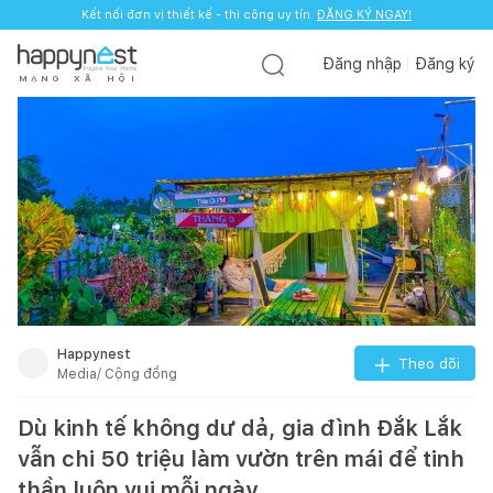
Kết nối đơn vị thiết kế - thi công uy tín.
ĐĂNG KÝ NGAY!
Đăng nhập
Đăng ký
M
Ạ
N
G
X
Ã
H
Ộ
I
Happynest
Theo dõi
Media/ Cộng đồng
Dù kinh tế không dư dả, gia đình Đắk Lắk
vẫn chi 50 triệu làm vườn trên mái để tinh
thần luôn vui mỗi ngày