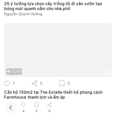
25 ý tưởng lựa chọn cây trồng lối đi sân vườn tạo
bóng mát quanh năm cho nhà phố
Nguyễn Quỳnh Hương
Kết nối thiết kế, thi công
Mua sắm hoàn thiện nhà
12.172
7
0
5
Căn hộ 150m2 tại The Estella thiết kế phong cách
Farmhouse thanh lịch và ấm áp
139DESIGN
4
3
0