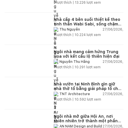
2
lượt thích |
13.226
lượt xem
Nhà cấp 4 bên suối thiết kế theo
tinh thần Wabi Sabi, sống chậm
giữa thiên nhiên
27/06/2026,
Thu Nguyễn
1
lượt thích |
10.224
lượt xem
Ngôi nhà mang cảm hứng Trung
Hoa với kết cấu lộ thiên hiện đại
27/06/2026,
Nguyễn Thu Hằng
1
lượt thích |
10.291
lượt xem
Nhà vườn tại Ninh Bình gìn giữ
nhà thờ tổ bằng giải pháp tổ chức
lại không gian
27/06/2026,
TNT Architecture
1
lượt thích |
10.592
lượt xem
Ngôi nhà mở giữa Hội An, nơi
thiên nhiên trở thành một phần
của cuộc sống
27/06/2026,
AN NAM Design and Build