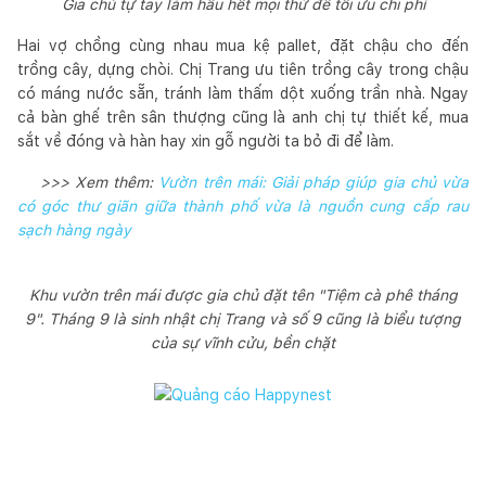
Gia chủ tự tay làm hầu hết mọi thứ để tối ưu chi phí
Hai vợ chồng cùng nhau mua kệ pallet, đặt chậu cho đến
trồng cây, dựng chòi. Chị Trang ưu tiên trồng cây trong chậu
có máng nước sẵn, tránh làm thấm dột xuống trần nhà. Ngay
cả bàn ghế trên sân thượng cũng là anh chị tự thiết kế, mua
sắt về đóng và hàn hay xin gỗ người ta bỏ đi để làm.
>>> Xem thêm:
Vườn trên mái: Giải pháp giúp gia chủ vừa
có góc thư giãn giữa thành phố vừa là nguồn cung cấp rau
sạch hàng ngày
Khu vườn trên mái được gia chủ đặt tên "Tiệm cà phê tháng
9". Tháng 9 là sinh nhật chị Trang và số 9 cũng là biểu tượng
của sự vĩnh cửu, bền chặt