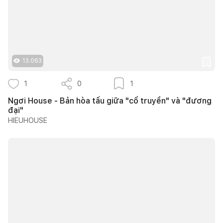
13.063
1
0
1
Ngơi House - Bản hòa tấu giữa "cổ truyền" và "đương
đại"
HIEUHOUSE