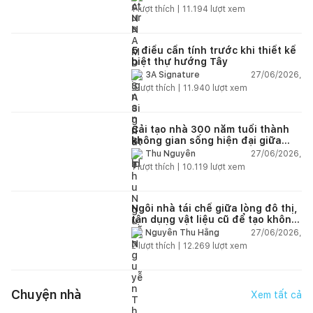
1
lượt thích |
11.194
lượt xem
5 điều cần tính trước khi thiết kế
biệt thự hướng Tây
27/06/2026,
3A Signature
2
lượt thích |
11.940
lượt xem
Cải tạo nhà 300 năm tuổi thành
không gian sống hiện đại giữa
thiên nhiên
27/06/2026,
Thu Nguyễn
1
lượt thích |
10.119
lượt xem
Ngôi nhà tái chế giữa lòng đô thị,
tận dụng vật liệu cũ để tạo không
gian sống linh hoạt
27/06/2026,
Nguyễn Thu Hằng
2
lượt thích |
12.269
lượt xem
Chuyện nhà
Xem tất cả