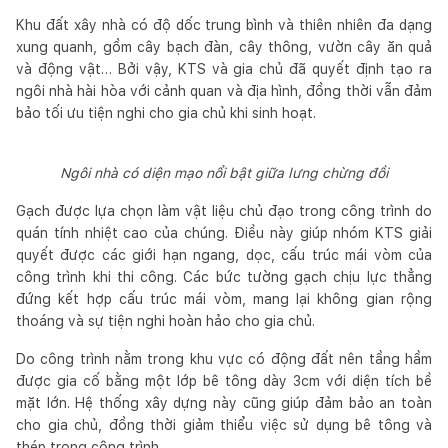
Khu đất xây nhà có độ dốc trung bình và thiên nhiên đa dạng
xung quanh, gồm cây bạch đàn, cây thông, vườn cây ăn quả
và động vật… Bởi vậy, KTS và gia chủ đã quyết định tạo ra
ngôi nhà hài hòa với cảnh quan và địa hình, đồng thời vẫn đảm
bảo tối ưu tiện nghi cho gia chủ khi sinh hoạt.
Ngôi nhà có diện mạo nổi bật giữa lưng chừng đồi
Gạch được lựa chọn làm vật liệu chủ đạo trong công trình do
quán tính nhiệt cao của chúng. Điều này giúp nhóm KTS giải
quyết được các giới hạn ngang, dọc, cấu trúc mái vòm của
công trình khi thi công. Các bức tường gạch chịu lực thẳng
đứng kết hợp cấu trúc mái vòm, mang lại không gian rộng
thoáng và sự tiện nghi hoàn hảo cho gia chủ.
Do công trình nằm trong khu vực có động đất nên tầng hầm
được gia cố bằng một lớp bê tông dày 3cm với diện tích bề
mặt lớn. Hệ thống xây dựng này cũng giúp đảm bảo an toàn
cho gia chủ, đồng thời giảm thiểu việc sử dụng bê tông và
thép trong công trình.