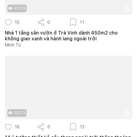
43.315
15
0
11
Nhà 1 tầng sân vườn ở Trà Vinh dành 450m2 cho
không gian xanh và hành lang ngoài trời
Minh Tú
10.273
16
0
13