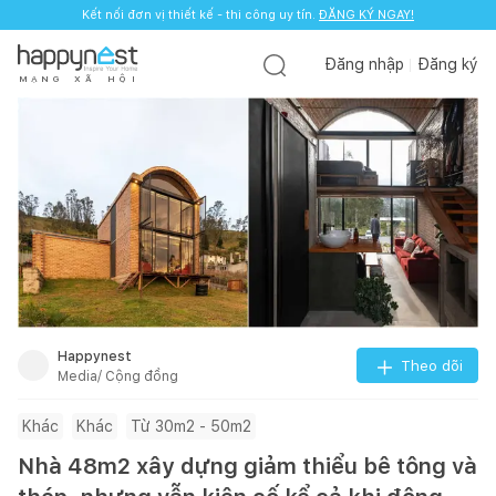
Kết nối đơn vị thiết kế - thi công uy tín.
ĐĂNG KÝ NGAY!
Đăng nhập
Đăng ký
M
Ạ
N
G
X
Ã
H
Ộ
I
Happynest
Theo dõi
Media/ Cộng đồng
Khác
Khác
Từ 30m2 - 50m2
Nhà 48m2 xây dựng giảm thiểu bê tông và