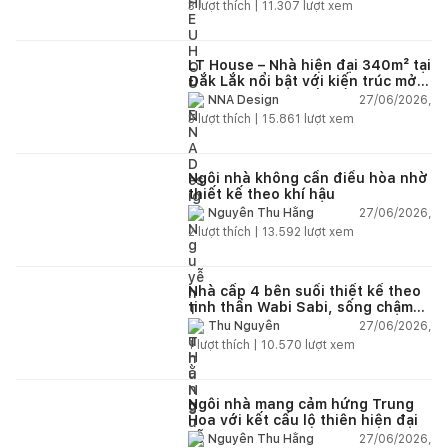
3
lượt thích |
11.307
lượt xem
LT House – Nhà hiện đại 340m² tại
Đắk Lắk nổi bật với kiến trúc mở
và hệ sân vườn kết nối thiên
27/06/2026,
NNA Design
nhiên
3
lượt thích |
15.861
lượt xem
Ngôi nhà không cần điều hòa nhờ
thiết kế theo khí hậu
27/06/2026,
Nguyễn Thu Hằng
2
lượt thích |
13.592
lượt xem
Nhà cấp 4 bên suối thiết kế theo
tinh thần Wabi Sabi, sống chậm
giữa thiên nhiên
27/06/2026,
Thu Nguyễn
1
lượt thích |
10.570
lượt xem
Ngôi nhà mang cảm hứng Trung
Hoa với kết cấu lộ thiên hiện đại
27/06/2026,
Nguyễn Thu Hằng