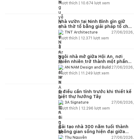
1
lượt thích |
10.674
lượt xem
Nhà vườn tại Ninh Bình gìn giữ
nhà thờ tổ bằng giải pháp tổ chức
lại không gian
27/06/2026,
TNT Architecture
1
lượt thích |
12.371
lượt xem
Ngôi nhà mở giữa Hội An, nơi
thiên nhiên trở thành một phần
của cuộc sống
27/06/2026,
AN NAM Design and Build
1
lượt thích |
11.249
lượt xem
5 điều cần tính trước khi thiết kế
biệt thự hướng Tây
27/06/2026,
3A Signature
2
lượt thích |
12.296
lượt xem
Cải tạo nhà 300 năm tuổi thành
không gian sống hiện đại giữa
thiên nhiên
27/06/2026,
Thu Nguyễn