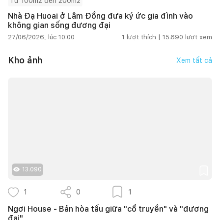
Từ 100m2 đến 200m2
Nhà Đạ Huoai ở Lâm Đồng đưa ký ức gia đình vào
không gian sống đương đại
27/06/2026, lúc 10:00
1
lượt thích |
15.690
lượt xem
Kho ảnh
Xem tất cả
13.090
1
0
1
Ngơi House - Bản hòa tấu giữa "cổ truyền" và "đương
đại"