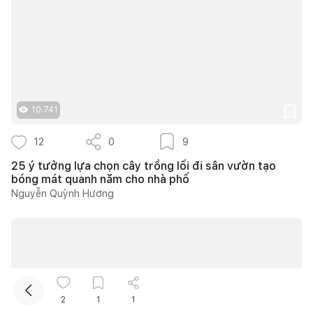
10.741
Kết nối thiết kế, thi công
12
0
9
25 ý tưởng lựa chọn cây trồng lối đi sân vườn tạo
bóng mát quanh năm cho nhà phố
Mua sắm hoàn thiện nhà
Nguyễn Quỳnh Hương
2
1
1