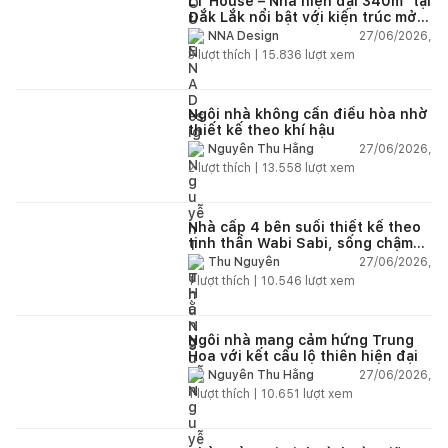
LT House – Nhà hiện đại 340m² tại
Đắk Lắk nổi bật với kiến trúc mở
và hệ sân vườn kết nối thiên
27/06/2026,
NNA Design
nhiên
3
lượt thích |
15.836
lượt xem
Ngôi nhà không cần điều hòa nhờ
thiết kế theo khí hậu
27/06/2026,
Nguyễn Thu Hằng
2
lượt thích |
13.558
lượt xem
Nhà cấp 4 bên suối thiết kế theo
tinh thần Wabi Sabi, sống chậm
giữa thiên nhiên
27/06/2026,
Thu Nguyễn
1
lượt thích |
10.546
lượt xem
Ngôi nhà mang cảm hứng Trung
Hoa với kết cấu lộ thiên hiện đại
27/06/2026,
Nguyễn Thu Hằng
1
lượt thích |
10.651
lượt xem