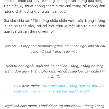
làm đất, chọn loại cây rễ không lan hoặc tán không quá rộng…
Đặc biệt, kỹ thuật chống thấm được chú trọng để không ảnh
hưởng chất lượng không gian bên dưới.
Gia chủ chia sẻ: “Tôi không chắc chắn vườn cây trong tương
lai sẽ như thế nào, tôi chỉ biết mình là một kiến trúc sư cảnh
quan và tôi cần thử nghiệm nó”.
Anh Mai - Prapphon Naphawongdee, chủ nhân ngôi nhà rất hài
lòng với nhà “rừng” của mình
Nhìn từ bên ngoài, ngôi nhà như chỉ có 2 tầng, 1 tầng bê tông
trắng đơn giản, 1 tầng phủ xanh với rất nhiều loại cây chắn kín
mặt tiền
>>> Xem thêm:
100+ mẫu nhà 3 tầng đẹp sở hữu khu
vườn trên mái xanh mát khiến bao người ao ước
Ngôi nhà chia thành 3 khối để hỗ trợ cho việc lưu thông không