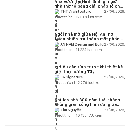
Nhà vườn tại Ninh Bình gìn giữ
nhà thờ tổ bằng giải pháp tổ chức
lại không gian
27/06/2026,
TNT Architecture
1
lượt thích |
12.348
lượt xem
Ngôi nhà mở giữa Hội An, nơi
thiên nhiên trở thành một phần
của cuộc sống
27/06/2026,
AN NAM Design and Build
1
lượt thích |
11.224
lượt xem
5 điều cần tính trước khi thiết kế
biệt thự hướng Tây
27/06/2026,
3A Signature
2
lượt thích |
12.279
lượt xem
Cải tạo nhà 300 năm tuổi thành
không gian sống hiện đại giữa
thiên nhiên
27/06/2026,
Thu Nguyễn
1
lượt thích |
10.135
lượt xem