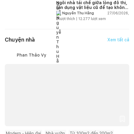
Ngôi nhà tái chế giữa lòng đô thị,
tận dụng vật liệu cũ để tạo không
gian sống linh hoạt
27/06/2026,
Nguyễn Thu Hằng
2
lượt thích |
12.277
lượt xem
Chuyện nhà
Xem tất cả
Phan Thảo Vy
Modern - Hiện đại
Nhà vườn
Từ 100m2 đến 200m2