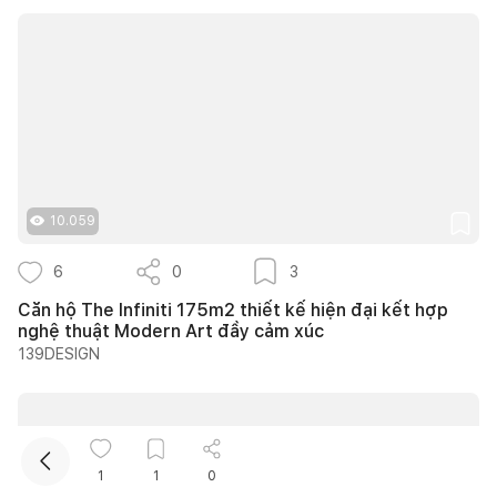
10.059
Kết nối thiết kế, thi công
6
0
3
Mua sắm hoàn thiện nhà
Căn hộ The Infiniti 175m2 thiết kế hiện đại kết hợp
nghệ thuật Modern Art đầy cảm xúc
139DESIGN
1
1
0