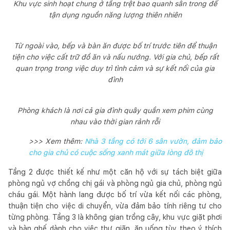
Khu vực sinh hoạt chung ở tầng trệt bao quanh sân trong để
tận dụng nguồn năng lượng thiên nhiên
Từ ngoài vào, bếp và bàn ăn được bố trí trước tiên để thuận
tiện cho việc cất trữ đồ ăn và nấu nướng. Với gia chủ, bếp rất
quan trọng trong việc duy trì tình cảm và sự kết nối của gia
đình
Phòng khách là nơi cả gia đình quây quần xem phim cùng
nhau vào thời gian rảnh rỗi
>>> Xem thêm:
Nhà 3 tầng có tới 6 sân vườn, đảm bảo
cho gia chủ có cuộc sống xanh mát giữa lòng đô thị
Tầng 2 được thiết kế như một căn hộ với sự tách biệt giữa
phòng ngủ vợ chồng chị gái và phòng ngủ gia chủ, phòng ngủ
cháu gái. Một hành lang được bố trí vừa kết nối các phòng,
thuận tiện cho việc di chuyển, vừa đảm bảo tính riêng tư cho
từng phòng. Tầng 3 là không gian trồng cây, khu vực giặt phơi
và bàn ghế dành cho việc thư giãn, ăn uống tùy theo ý thích