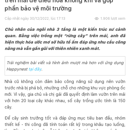
trên mái để điều hòa không khí và góp
phần bảo vệ môi trường
Cập nhật ngày
30/12/2022, lúc 17:13
1.906
lượt xem
Chủ nhân của ngôi nhà 3 tầng là một kiến trúc sư cảnh
quan. Bằng việc trồng một “rừng cây” trên mái, anh đã
hiện thực hóa ước mơ sở hữu tổ ấm đáp ứng nhu cầu công
năng mà vẫn gần gũi với thiên nhiên xanh mát.
Trải nghiệm bài viết và hình ảnh mượt mà hơn với ứng dụng
Happynest
tại đây
.
Nhà cũ không còn đảm bảo công năng sử dụng nên vườn
trước nhà bị phá bỏ, nhường chỗ cho những khu vực phòng ốc
mới. Vì vậy, gia chủ và chị gái đã quyết định làm vườn trên mái
với hơn 20 loại cây khác nhau, số cây trồng ước tính là 150
cây.
Để cây sinh trưởng tốt và đáp ứng mục tiêu ban đầu, nhóm
thiết kế - thi công đã tính toán rất kỹ trong khâu tạo luống,