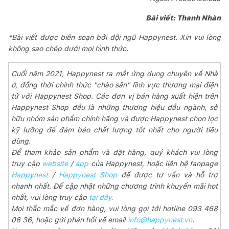
Bài viết: Thanh Nhàn
*Bài viết được biên soạn bởi đội ngũ Happynest. Xin vui lòng
không sao chép dưới mọi hình thức.
Cuối năm 2021, Happynest ra mắt ứng dụng chuyên về Nhà
ở, đồng thời chính thức "chào sân" lĩnh vực thương mại điện
tử với Happynest Shop. Các đơn vị bán hàng xuất hiện trên
Happynest Shop đều là những thương hiệu đầu ngành, sở
hữu nhóm sản phẩm chính hãng và được Happynest chọn lọc
kỹ lưỡng để đảm bảo chất lượng tốt nhất cho người tiêu
dùng.
Để tham khảo sản phẩm và đặt hàng, quý khách vui lòng
truy cập
website
/
app
của Happynest, hoặc liên hệ fanpage
Happynest
/
Happynest Shop
để được tư vấn và hỗ trợ
nhanh nhất. Để cập nhật những chương trình khuyến mãi hot
nhất, vui lòng truy cập
tại đây.
Mọi thắc mắc về đơn hàng, vui lòng gọi tới hotline 093 468
06 36, hoặc gửi phản hồi về email
info@happynest.vn
.