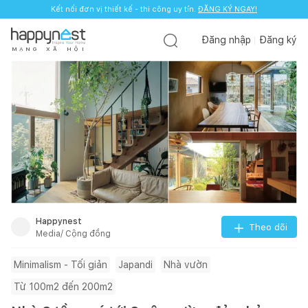
Kết nối đơn vị thiết kế - thi công uy tín.
ĐĂNG KÝ NGAY!
Đăng nhập
Đăng ký
M
Ạ
N
G
X
Ã
H
Ộ
I
Happynest
Theo dõi
Media/ Cộng đồng
Minimalism - Tối giản
Japandi
Nhà vườn
Từ 100m2 đến 200m2