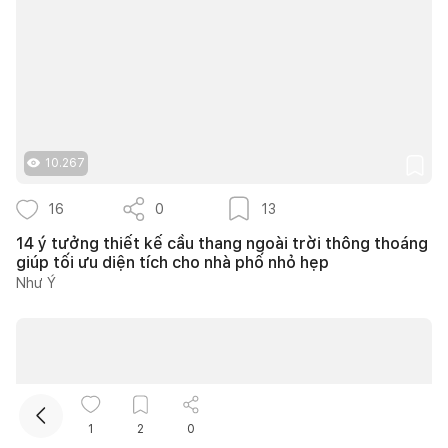
10.267
Kết nối thiết kế, thi công
16
0
13
14 ý tưởng thiết kế cầu thang ngoài trời thông thoáng
giúp tối ưu diện tích cho nhà phố nhỏ hẹp
Mua sắm hoàn thiện nhà
Như Ý
1
2
0