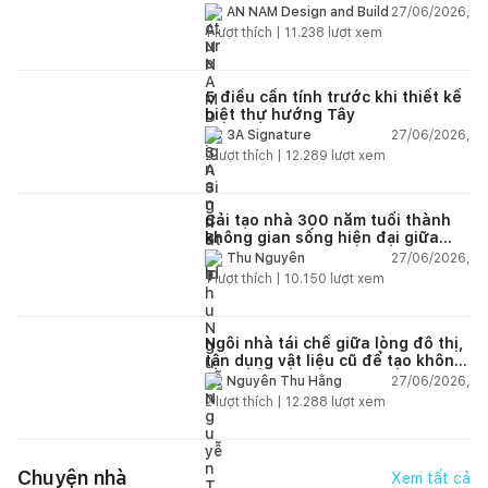
của cuộc sống
27/06/2026,
AN NAM Design and Build
1
lượt thích |
11.238
lượt xem
5 điều cần tính trước khi thiết kế
biệt thự hướng Tây
27/06/2026,
3A Signature
2
lượt thích |
12.289
lượt xem
Cải tạo nhà 300 năm tuổi thành
không gian sống hiện đại giữa
thiên nhiên
27/06/2026,
Thu Nguyễn
1
lượt thích |
10.150
lượt xem
Ngôi nhà tái chế giữa lòng đô thị,
tận dụng vật liệu cũ để tạo không
gian sống linh hoạt
27/06/2026,
Nguyễn Thu Hằng
2
lượt thích |
12.288
lượt xem
Chuyện nhà
Xem tất cả