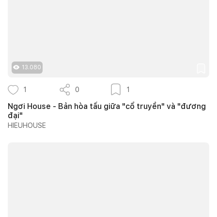
13.080
1
0
1
Ngơi House - Bản hòa tấu giữa "cổ truyền" và "đương
đại"
HIEUHOUSE