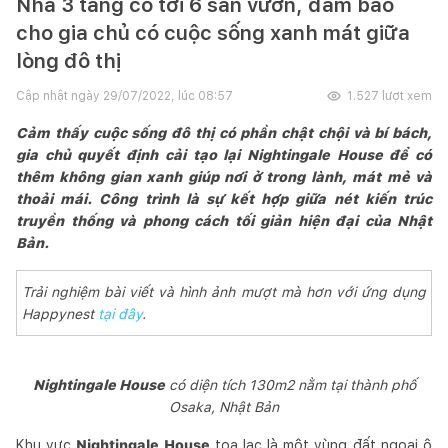
Nhà 3 tầng có tới 6 sân vườn, đảm bảo
cho gia chủ có cuộc sống xanh mát giữa
lòng đô thị
Cập nhật ngày
29/07/2022, lúc 08:57
1.527
lượt xem
Cảm thấy cuộc sống đô thị có phần chật chội và bí bách,
gia chủ quyết định cải tạo lại Nightingale House để có
thêm không gian xanh giúp nơi ở trong lành, mát mẻ và
thoải mái. Công trình là sự kết hợp giữa nét kiến trúc
truyền thống và phong cách tối giản hiện đại của Nhật
Bản.
Trải nghiệm bài viết và hình ảnh mượt mà hơn với ứng dụng
Happynest
tại đây
.
Nightingale House
có diện tích 130m2 nằm tại thành phố
Osaka, Nhật Bản
Khu vực
Nightingale House
tọa lạc là một vùng đất ngoại ô