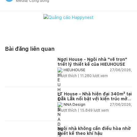
Media/ Cộng đồng
Bài đăng liên quan
Ngơi House - Ngôi nhà "vẽ trọn"
triết lý thiết kế của HIEUHOUSE
27/06/2026,
HIEUHOUSE
3
lượt thích |
11.280
lượt xem
LT House – Nhà hiện đại 340m² tại
Đắk Lắk nổi bật với kiến trúc mở
và hệ sân vườn kết nối thiên
27/06/2026,
NNA Design
nhiên
3
lượt thích |
15.849
lượt xem
Ngôi nhà không cần điều hòa nhờ
thiết kế theo khí hậu