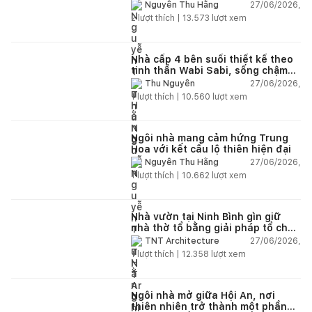
27/06/2026,
Nguyễn Thu Hằng
2
lượt thích |
13.573
lượt xem
Nhà cấp 4 bên suối thiết kế theo
tinh thần Wabi Sabi, sống chậm
giữa thiên nhiên
27/06/2026,
Thu Nguyễn
1
lượt thích |
10.560
lượt xem
Ngôi nhà mang cảm hứng Trung
Hoa với kết cấu lộ thiên hiện đại
27/06/2026,
Nguyễn Thu Hằng
1
lượt thích |
10.662
lượt xem
Nhà vườn tại Ninh Bình gìn giữ
nhà thờ tổ bằng giải pháp tổ chức
lại không gian
27/06/2026,
TNT Architecture
1
lượt thích |
12.358
lượt xem
Ngôi nhà mở giữa Hội An, nơi
thiên nhiên trở thành một phần