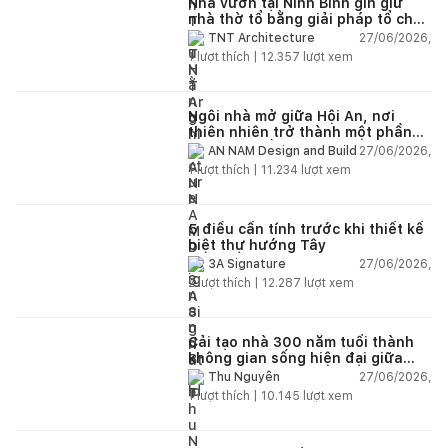
Nhà vườn tại Ninh Bình gìn giữ
nhà thờ tổ bằng giải pháp tổ chức
lại không gian
27/06/2026,
TNT Architecture
1
lượt thích |
12.357
lượt xem
Ngôi nhà mở giữa Hội An, nơi
thiên nhiên trở thành một phần
của cuộc sống
27/06/2026,
AN NAM Design and Build
1
lượt thích |
11.234
lượt xem
5 điều cần tính trước khi thiết kế
biệt thự hướng Tây
27/06/2026,
3A Signature
2
lượt thích |
12.287
lượt xem
Cải tạo nhà 300 năm tuổi thành
không gian sống hiện đại giữa
thiên nhiên
27/06/2026,
Thu Nguyễn
1
lượt thích |
10.145
lượt xem