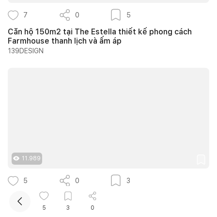
7
0
5
Căn hộ 150m2 tại The Estella thiết kế phong cách
Farmhouse thanh lịch và ấm áp
139DESIGN
Kết nối thiết kế, thi công
Mua sắm hoàn thiện nhà
11.989
5
0
3
Trình Cà Phê - Khi những vật liệu cũ được kể lại bằng
một ngôn ngữ thiết kế mới
5
3
0
S2studio