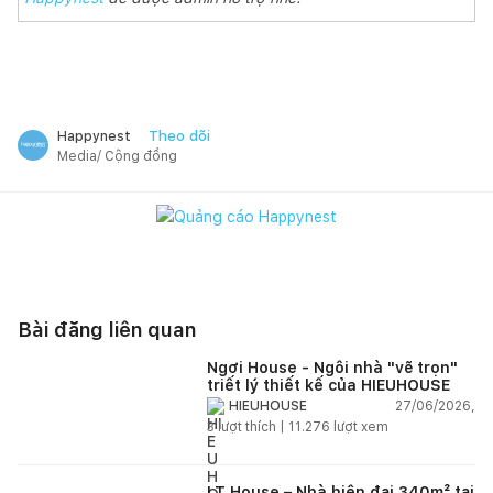
Theo dõi
Happynest
Media/ Cộng đồng
Bài đăng liên quan
Ngơi House - Ngôi nhà "vẽ trọn"
triết lý thiết kế của HIEUHOUSE
27/06/2026,
HIEUHOUSE
3
lượt thích |
11.276
lượt xem
LT House – Nhà hiện đại 340m² tại