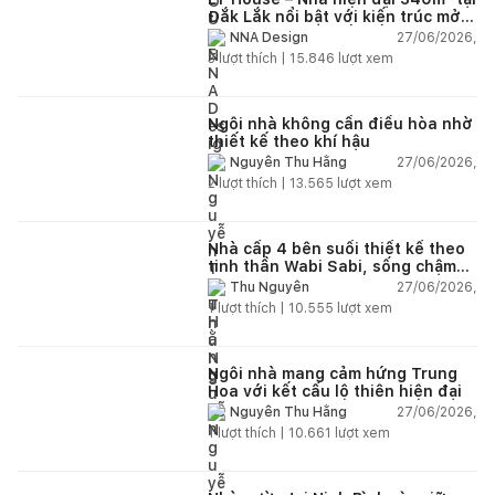
Đắk Lắk nổi bật với kiến trúc mở
và hệ sân vườn kết nối thiên
27/06/2026,
NNA Design
nhiên
3
lượt thích |
15.846
lượt xem
Ngôi nhà không cần điều hòa nhờ
thiết kế theo khí hậu
27/06/2026,
Nguyễn Thu Hằng
2
lượt thích |
13.565
lượt xem
Nhà cấp 4 bên suối thiết kế theo
tinh thần Wabi Sabi, sống chậm
giữa thiên nhiên
27/06/2026,
Thu Nguyễn
1
lượt thích |
10.555
lượt xem
Ngôi nhà mang cảm hứng Trung
Hoa với kết cấu lộ thiên hiện đại
27/06/2026,
Nguyễn Thu Hằng
1
lượt thích |
10.661
lượt xem