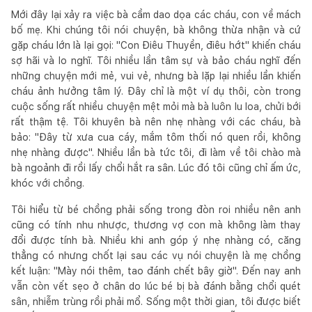
Mới đây lại xảy ra việc bà cầm dao dọa các cháu, con về mách
bố mẹ. Khi chúng tôi nói chuyện, bà không thừa nhận và cứ
gặp cháu lớn là lại gọi: "Con Điêu Thuyền, điêu hớt" khiến cháu
sợ hãi và lo nghĩ. Tôi nhiều lần tâm sự và bảo cháu nghĩ đến
những chuyện mới mẻ, vui vẻ, nhưng bà lặp lại nhiều lần khiến
cháu ảnh hưởng tâm lý. Đây chỉ là một ví dụ thôi, còn trong
cuộc sống rất nhiều chuyện mệt mỏi mà bà luôn lu loa, chửi bới
rất thậm tệ. Tôi khuyên bà nên nhẹ nhàng với các cháu, bà
bảo: "Đây từ xưa cua cáy, mắm tôm thối nó quen rồi, không
nhẹ nhàng được". Nhiều lần bà tức tôi, đi làm về tôi chào mà
bà ngoảnh đi rồi lấy chổi hắt ra sân. Lúc đó tôi cũng chỉ ấm ức,
khóc với chồng.
Tôi hiểu từ bé chồng phải sống trong đòn roi nhiều nên anh
cũng có tính nhu nhược, thương vợ con mà không làm thay
đổi được tính bà. Nhiều khi anh góp ý nhẹ nhàng có, căng
thẳng có nhưng chốt lại sau các vụ nói chuyện là mẹ chồng
kết luận: "Mày nói thêm, tao đánh chết bây giờ". Đến nay anh
vẫn còn vết sẹo ở chân do lúc bé bị bà đánh bằng chổi quét
sân, nhiễm trùng rồi phải mổ. Sống một thời gian, tôi được biết