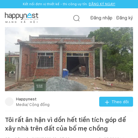
Kết nối đơn vị thiết kế - thi công uy tín.
ĐĂNG KÝ NGAY!
Đăng nhập
Đăng ký
M
Ạ
N
G
X
Ã
H
Ộ
I
Happynest
Theo dõi
Media/ Cộng đồng
Tôi rất ân hận vì dồn hết tiền tích góp để
xây nhà trên đất của bố mẹ chồng