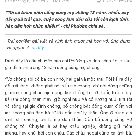
Cập nhật ngày
01/11/2022, lúc 07:29
65.024
lượt xem
“Tôi có thâm niên sống cùng mẹ chồng 13 năm, nhiều cay
đắng đã trải qua, cuộc sống làm dâu của tôi còn kịch tính,
hấp dẫn hơn phim nhiều” - chị Phượng chia sẻ.
Trải nghiệm bài viết và hình ảnh mượt mà hơn với ứng dụng
Happynest
tại đây
.
Dưới đây là câu chuyện của chị Phượng và tình cảnh éo le của
gia đình chị trong 13 năm sống cùng mẹ chồng:
“Vợ chồng tôi có ba con nhỏ, hai gái và một trai. Tôi kể ra đây
để trải lòng, không phải nói xấu mẹ chồng, chỉ nói đúng những
gì mình đang phải chịu đựng. Mẹ chồng tôi 70 tuổi, trước đây
bà làm công nhân may, giờ nghỉ hưu và có lương hưu. Khi tôi
về sống tại gia đình chồng, bố chồng bất đồng quan điểm với
mẹ chồng nên ông bà từ lâu gần như ly thân. Ông ở cùng gia
đình chị chồng, chị là mẹ đơn thân. Còn bà sống cùng vợ
chồng tôi. Chuyện là bà hay khẩu nghiệp, không giữ mồm
miệng, hay chửi bới con cháu. Các cháu ngoại cũng xa lánh bà,