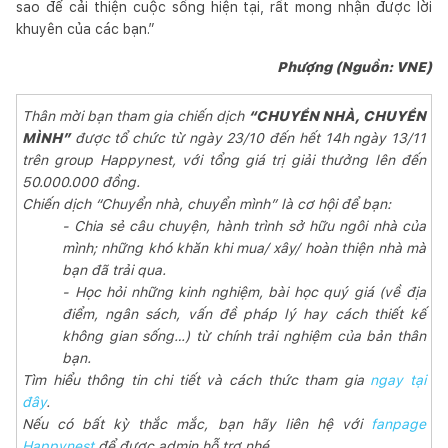
sao để cải thiện cuộc sống hiện tại, rất mong nhận được lời
khuyên của các bạn.”
Phượng (Nguồn: VNE)
Thân mời bạn tham gia chiến dịch
“CHUYỂN NHÀ, CHUYỂN
MÌNH”
được tổ chức từ ngày 23/10 đến hết 14h ngày 13/11
trên group Happynest, với tổng giá trị giải thưởng lên đến
50.000.000 đồng.
Chiến dịch “Chuyển nhà, chuyển mình” là cơ hội để bạn:
- Chia sẻ câu chuyện, hành trình sở hữu ngôi nhà của
mình; những khó khăn khi mua/ xây/ hoàn thiện nhà mà
bạn đã trải qua.
- Học hỏi những kinh nghiệm, bài học quý giá (về địa
điểm, ngân sách, vấn đề pháp lý hay cách thiết kế
không gian sống…) từ chính trải nghiệm của bản thân
bạn.
Tìm hiểu thông tin chi tiết và cách thức tham gia
ngay tại
đây
.
Nếu có bất kỳ thắc mắc, bạn hãy liên hệ với
fanpage
Happynest
để được admin hỗ trợ nhé.