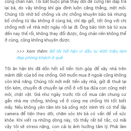
cũng chán nản. Tôi bắt buộc phải thay đổi để cứng rắn đáp trả
lại bà, do vậy không khí gia đình luôn căng thẳng, mệt mỏi.
Chúng tôi nhờ bố chồng và chị chồng khuyên bảo bà nhưng
bố chồng từ lâu không ở cùng bà, chỉ dịp giỗ, tết ông với chị
chồng mới về nhà một ngày rồi lại đi. Ông bảo tính bà từ xưa
đến nay thế rồi, không thay đổi được, ông chán nên không thể
ở cùng, cũng không khuyên được.
>>> Xem thêm:
Bố tôi hối hận vì đầu tư 400 triệu làm
đẹp phòng khách ở quê
Tôi ân hận khi đã dồn hết số tiền tích góp để xây nhà trên
mảnh đất của bố mẹ chồng. Giờ muốn mua ở ngoài cũng không
còn khả năng. Chúng tôi mới mất tiền xây nhà, giờ đi thuê lại
tốn kém, chuyển đi chuyển lại chỗ ở với ba đứa con cũng mệt
mỏi, chật vật. Giá như ngày trước tôi cố mua căn chung cư
gần nhà mẹ chồng, không về ở cùng mẹ chồng thì tốt biết
mấy. Nếu không yên tâm khi bà sống một mình thì có thể lắp
camera để tiện theo dõi, chăm sóc khi bà có vấn đề về sức
khỏe. Khi viết ra những dòng này, tôi thấy rất bế tắc, cứ mãi
vậy tôi sẽ stress nặng, con cái bị ảnh hưởng tâm lý. Phải làm