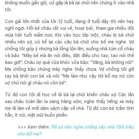
không muốn gần gũi, cứ gặp là bà lại chửi nên chúng ít vào nhà
tôi.
Con gái lớn nhất của tôi 12 tuổi, đang ở tuổi dậy thì nên hay
nghĩ ngợi. Hồi bé cháu rất vui vẻ, hoạt bát, tham gia nhiều đội
múa hát tuổi mầm non. Khi vào học lớp một, cháu bị bà chửi
nhiều nên sợ, có kể lại các câu bà chửi cho bố mẹ nghe. Vợ
chồng tôi góp ý nhưng bà lồng lộn lên, xuống nhà túm cổ cháu
và bảo: "Mày bé mà ăn nói điêu, đặt điều cho tao, tao nói thế
bao giờ". Cháu sợ quá vừa khóc vừa bảo: "Vâng, bà không nói".
Mẹ chồng bảo chúng mày nghe thấy chưa. Vợ chồng tôi gỡ
tay bà khỏi con bé và nói: "Mẹ làm như vậy thì bố mẹ nó còn
sợ chứ nói gì cháu nó còn bé".
Từ đó con tôi đi học về là bà lại chửi khiến cháu sợ. Các lần
sau cháu toàn lân la sang hàng xóm, nghe thấy tiếng xe máy
mẹ đi làm về mới dám xách cặp về nhà. Từ đó con bé trầm tính
hẳn, ít nói, mặt mũi buồn phiền.
>>> Xem thêm: ​​
Tôi có nên nghe chồng xây nhà 750 triệu
cho bố mẹ?