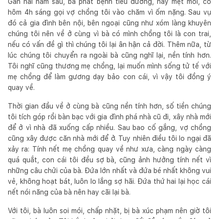
Gần hai năm sau, bà phát bệnh tiểu đường, hay mệt mỏi, có
hôm 4h sáng gọi vợ chồng tôi vào chăm vì ốm nặng. Sau vụ
đó cả gia đình bên nội, bên ngoại cũng như xóm làng khuyên
chúng tôi nên về ở cùng vì bà có mình chồng tôi là con trai,
nếu có vấn đề gì thì chúng tôi lại ân hận cả đời. Thêm nữa, từ
lúc chúng tôi chuyển ra ngoài bà cũng nghĩ lại, nền tính hơn.
Tôi nghĩ cũng thương mẹ chồng, lại muốn mình sống tử tế với
mẹ chồng để làm gương dạy bảo con cái, vì vậy tôi đồng ý
quay về.
Thời gian đầu về ở cùng bà cũng nền tính hơn, số tiền chúng
tôi tích góp rồi bàn bạc với gia đình phá nhà cũ đi, xây nhà mới
để ở vì nhà đã xuống cấp nhiều. Sau bao cố gắng, vợ chồng
cũng xây được căn nhà mới để ở. Tuy nhiên điều tôi lo ngại đã
xảy ra: Tính nết mẹ chồng quay về như xưa, càng ngày càng
quá quắt, con cái tôi đều sợ bà, cũng ảnh hưởng tính nết vì
những câu chửi của bà. Đứa lớn nhất và đứa bé nhất không vui
vẻ, không hoạt bát, luôn lo lắng sợ hãi. Đứa thứ hai lại học cái
nết nói năng của bà nên hay cãi lại bà.
Với tôi, bà luôn soi mói, chấp nhặt, bị bà xúc phạm nên giờ tôi