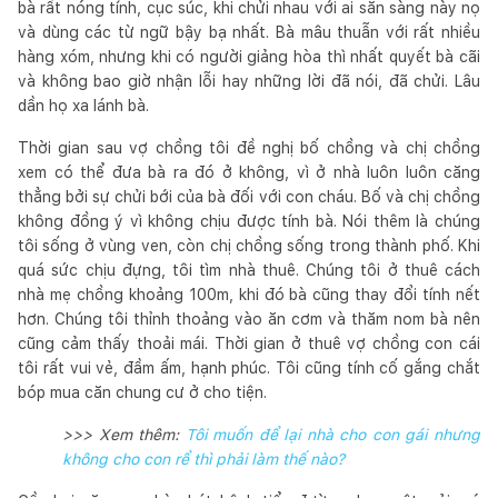
bà rất nóng tính, cục súc, khi chửi nhau với ai sẵn sàng này nọ
và dùng các từ ngữ bậy bạ nhất. Bà mâu thuẫn với rất nhiều
hàng xóm, nhưng khi có người giảng hòa thì nhất quyết bà cãi
và không bao giờ nhận lỗi hay những lời đã nói, đã chửi. Lâu
dần họ xa lánh bà.
Thời gian sau vợ chồng tôi đề nghị bố chồng và chị chồng
xem có thể đưa bà ra đó ở không, vì ở nhà luôn luôn căng
thẳng bởi sự chửi bới của bà đối với con cháu. Bố và chị chồng
không đồng ý vì không chịu được tính bà. Nói thêm là chúng
tôi sống ở vùng ven, còn chị chồng sống trong thành phố. Khi
quá sức chịu đựng, tôi tìm nhà thuê. Chúng tôi ở thuê cách
nhà mẹ chồng khoảng 100m, khi đó bà cũng thay đổi tính nết
hơn. Chúng tôi thỉnh thoảng vào ăn cơm và thăm nom bà nên
cũng cảm thấy thoải mái. Thời gian ở thuê vợ chồng con cái
tôi rất vui vẻ, đầm ấm, hạnh phúc. Tôi cũng tính cố gắng chắt
bóp mua căn chung cư ở cho tiện.
>>> Xem thêm:
Tôi muốn để lại nhà cho con gái nhưng
không cho con rể thì phải làm thế nào?