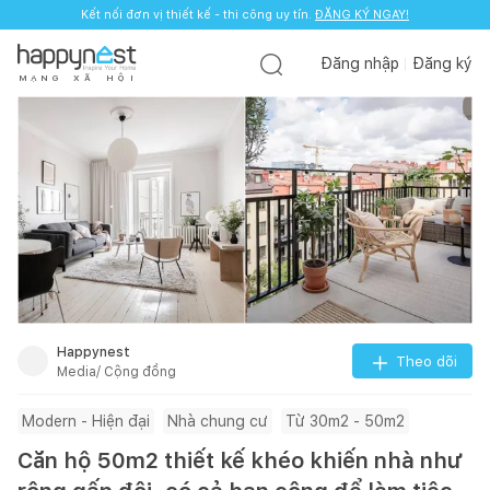
Kết nối đơn vị thiết kế - thi công uy tín.
ĐĂNG KÝ NGAY!
Đăng nhập
Đăng ký
M
Ạ
N
G
X
Ã
H
Ộ
I
Happynest
Theo dõi
Media/ Cộng đồng
Modern - Hiện đại
Nhà chung cư
Từ 30m2 - 50m2
Căn hộ 50m2 thiết kế khéo khiến nhà như