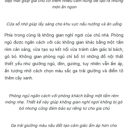
đẹp mắt giúp gia chủ có thêm nhiều cảm hứng để tạo ra những 
món ăn ngon
Cửa sổ nhỏ giúp lấy sáng cho khu vực nấu nướng và ăn uống
Phía trong cùng là không gian nghỉ ngơi của chủ nhà. Phòng 
ngủ được ngăn cách với các không gian khác bằng một tấm 
rèm cản sáng, vừa tạo sự kết nối vừa tránh cảm giác bí bách, 
gò bó. Không gian phòng ngủ chỉ bố trí những đồ nội thất 
thiết yếu như giường ngủ, đèn, gương, tuy nhiên vẫn ấm áp, 
ấn tượng nhờ cách chọn màu sắc ga trải giường và điểm tô 
thêm cây xanh. 
Phòng ngủ ngăn cách với phòng khách bằng một tấm rèm 
mỏng nhẹ. Thiết kế này giúp không gian nghỉ ngơi không bị gò 
bó nhưng cũng đảm bảo sự riêng tư cho gia chủ
Ga trải giường màu nâu đất tạo cảm giác ấm áp hơn cho 