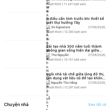
1
lượt thích |
11.241
lượt xem
5 điều cần tính trước khi thiết kế
biệt thự hướng Tây
27/06/2026,
3A Signature
2
lượt thích |
12.293
lượt xem
Cải tạo nhà 300 năm tuổi thành
không gian sống hiện đại giữa
thiên nhiên
27/06/2026,
Thu Nguyễn
1
lượt thích |
10.151
lượt xem
Ngôi nhà tái chế giữa lòng đô thị,
tận dụng vật liệu cũ để tạo không
gian sống linh hoạt
27/06/2026,
Nguyễn Thu Hằng
2
lượt thích |
12.291
lượt xem
Chuyện nhà
Xem tất cả