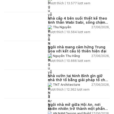
2
lượt thích |
13.577
lượt xem
Nhà cấp 4 bên suối thiết kế theo
tinh thần Wabi Sabi, sống chậm
giữa thiên nhiên
27/06/2026,
Thu Nguyễn
1
lượt thích |
10.564
lượt xem
Ngôi nhà mang cảm hứng Trung
Hoa với kết cấu lộ thiên hiện đại
27/06/2026,
Nguyễn Thu Hằng
1
lượt thích |
10.666
lượt xem
Nhà vườn tại Ninh Bình gìn giữ
nhà thờ tổ bằng giải pháp tổ chức
lại không gian
27/06/2026,
TNT Architecture
1
lượt thích |
12.362
lượt xem
Ngôi nhà mở giữa Hội An, nơi
thiên nhiên trở thành một phần
của cuộc sống
27/06/2026,
AN NAM Design and Build