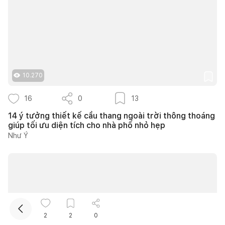
10.270
16
0
13
Kết nối thiết kế, thi công
14 ý tưởng thiết kế cầu thang ngoài trời thông thoáng
giúp tối ưu diện tích cho nhà phố nhỏ hẹp
Mua sắm hoàn thiện nhà
Như Ý
2
2
0