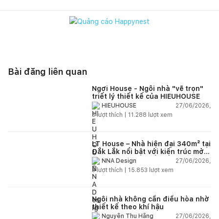
Bài đăng liên quan
Ngơi House - Ngôi nhà "vẽ trọn"
triết lý thiết kế của HIEUHOUSE
27/06/2026,
HIEUHOUSE
3
lượt thích |
11.288
lượt xem
LT House – Nhà hiện đại 340m² tại
Đắk Lắk nổi bật với kiến trúc mở
và hệ sân vườn kết nối thiên
27/06/2026,
NNA Design
nhiên
3
lượt thích |
15.853
lượt xem
Ngôi nhà không cần điều hòa nhờ
thiết kế theo khí hậu
27/06/2026,
Nguyễn Thu Hằng