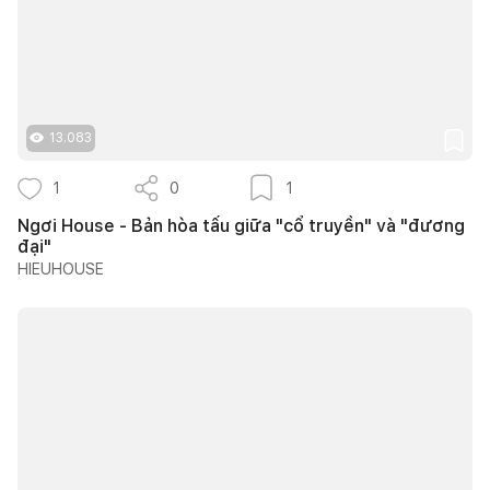
13.083
1
0
1
Ngơi House - Bản hòa tấu giữa "cổ truyền" và "đương
đại"
HIEUHOUSE