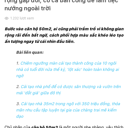
rộng gấp đôi, có cả ban công để làm tiệc
nướng ngoài trời
1.232
lượt xem
Bước vào căn hộ 50m2, ai cũng phải trầm trồ vì không gian 
rộng rãi đến bất ngờ, cách phối hợp màu sắc khéo léo tạo 
ấn tượng ngay từ cái nhìn đầu tiên.
Bài liên quan:
1.
Chiêm ngưỡng màn cải tạo thành công của 10 ngôi
nhà có tuổi đời nửa thế kỷ, 'lột xác' hoàn toàn không ai
ngờ
2.
Cải tạo nhà phố để có được sân thượng và vườn trên
mái 'đắt giá' giữa đô thị
3.
Cải tạo nhà 35m2 trong ngõ với 350 triệu đồng, thỏa
mãn nhu cầu tập luyện tại gia của chàng trai mê kiếm
đạo
Chủ nhân của 
căn hộ 50m2
 là một người nhẹ nhàng, yêu thích 