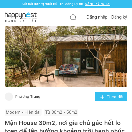
Kết nối đơn vị thiết kế - thi công uy tín.
ĐĂNG KÝ NGAY!
Đăng nhập
Đăng ký
M
Ạ
N
G
X
Ã
H
Ộ
I
Phương Trang
Theo dõi
Modern - Hiện đại
Từ 30m2 - 50m2
Mận House 30m2, nơi gia chủ gác hết lo
toan để tận hưởng khoảng trời hạnh phúc