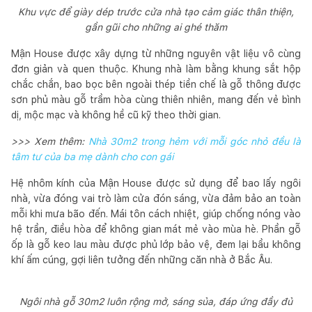
Khu vực để giày dép trước cửa nhà tạo cảm giác thân thiện,
gần gũi cho những ai ghé thăm
Mận House được xây dựng từ những nguyên vật liệu vô cùng
đơn giản và quen thuộc. Khung nhà làm bằng khung sắt hộp
chắc chắn, bao bọc bên ngoài thép tiền chế là gỗ thông được
sơn phủ màu gỗ trầm hòa cùng thiên nhiên, mang đến vẻ bình
dị, mộc mạc và không hề cũ kỹ theo thời gian.
>>> Xem thêm:
Nhà 30m2 trong hẻm với mỗi góc nhỏ đều là
tâm tư của ba mẹ dành cho con gái
Hệ nhôm kính của Mận House được sử dụng để bao lấy ngôi
nhà, vừa đóng vai trò làm cửa đón sáng, vừa đảm bảo an toàn
mỗi khi mưa bão đến. Mái tôn cách nhiệt, giúp chống nóng vào
hệ trần, điều hòa để không gian mát mẻ vào mùa hè. Phần gỗ
ốp là gỗ keo lau màu được phủ lớp bảo vệ, đem lại bầu không
khí ấm cúng, gợi liên tưởng đến những căn nhà ở Bắc Âu.
Ngôi nhà gỗ 30m2 luôn rộng mở, sáng sủa, đáp ứng đầy đủ