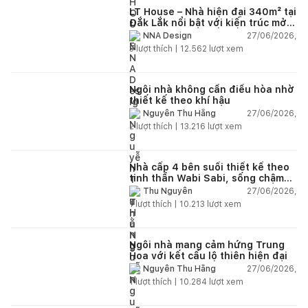
LT House – Nhà hiện đại 340m² tại
Đắk Lắk nổi bật với kiến trúc mở
và hệ sân vườn kết nối thiên
27/06/2026,
NNA Design
nhiên
3
lượt thích |
12.562
lượt xem
Ngôi nhà không cần điều hòa nhờ
thiết kế theo khí hậu
27/06/2026,
Nguyễn Thu Hằng
2
lượt thích |
13.216
lượt xem
Nhà cấp 4 bên suối thiết kế theo
tinh thần Wabi Sabi, sống chậm
giữa thiên nhiên
27/06/2026,
Thu Nguyễn
1
lượt thích |
10.213
lượt xem
Ngôi nhà mang cảm hứng Trung
Hoa với kết cấu lộ thiên hiện đại
27/06/2026,
Nguyễn Thu Hằng
1
lượt thích |
10.284
lượt xem