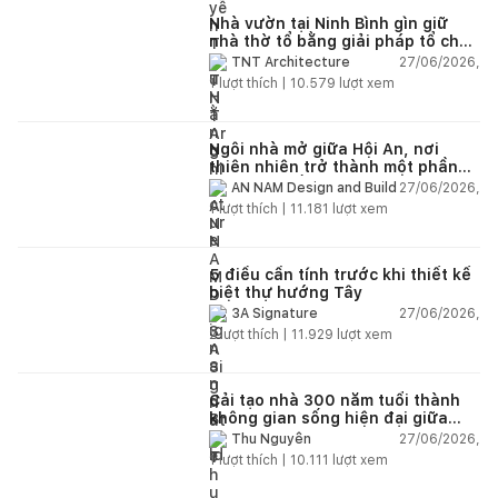
Nhà vườn tại Ninh Bình gìn giữ
nhà thờ tổ bằng giải pháp tổ chức
lại không gian
27/06/2026,
TNT Architecture
1
lượt thích |
10.579
lượt xem
Ngôi nhà mở giữa Hội An, nơi
thiên nhiên trở thành một phần
của cuộc sống
27/06/2026,
AN NAM Design and Build
1
lượt thích |
11.181
lượt xem
5 điều cần tính trước khi thiết kế
biệt thự hướng Tây
27/06/2026,
3A Signature
2
lượt thích |
11.929
lượt xem
Cải tạo nhà 300 năm tuổi thành
không gian sống hiện đại giữa
thiên nhiên
27/06/2026,
Thu Nguyễn
1
lượt thích |
10.111
lượt xem