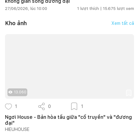
không gian sống đương đại
27/06/2026, lúc 10:00
1
lượt thích |
15.675
lượt xem
Kho ảnh
Xem tất cả
13.060
1
0
1
Ngơi House - Bản hòa tấu giữa "cổ truyền" và "đương
đại"
HIEUHOUSE