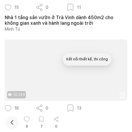
15
0
11
Nhà 1 tầng sân vườn ở Trà Vinh dành 450m2 cho
không gian xanh và hành lang ngoài trời
Minh Tú
Kết nối thiết kế, thi công
Mua sắm hoàn thiện nhà
10.254
16
0
13
14 ý tưởng thiết kế cầu thang ngoài trời thông thoáng
giúp tối ưu diện tích cho nhà phố nhỏ hẹp
9
7
0
Như Ý