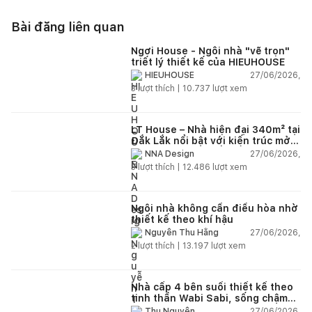
Bài đăng liên quan
Ngơi House - Ngôi nhà "vẽ trọn"
triết lý thiết kế của HIEUHOUSE
27/06/2026,
HIEUHOUSE
3
lượt thích |
10.737
lượt xem
LT House – Nhà hiện đại 340m² tại
Đắk Lắk nổi bật với kiến trúc mở
và hệ sân vườn kết nối thiên
27/06/2026,
NNA Design
nhiên
3
lượt thích |
12.486
lượt xem
Ngôi nhà không cần điều hòa nhờ
thiết kế theo khí hậu
27/06/2026,
Nguyễn Thu Hằng
2
lượt thích |
13.197
lượt xem
Nhà cấp 4 bên suối thiết kế theo
tinh thần Wabi Sabi, sống chậm
giữa thiên nhiên
27/06/2026,
Thu Nguyễn