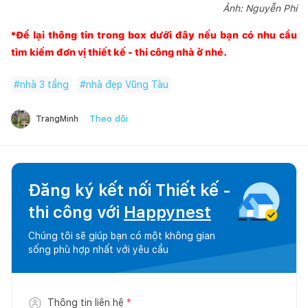
Ảnh: Nguyễn Phi
*Để lại thông tin trong box dưới đây nếu bạn có nhu cầu
tìm kiếm đơn vị thiết kế - thi công nhà ở nhé.
#
nhà 3 tầng
#
nhà đẹp Vũng Tàu
Theo dõi
TrangMinh
Đăng ký kết nối Thiết kế -
thi công với
Happynest
Chúng tôi sẽ giúp bạn có một không gian
sống phù hợp nhất với yêu cầu
Thông tin liên hệ
*