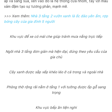
áp và sáng sủa, xen vào đó là hệ thống cửa nhôm, tay vịn màu
xám đậm tạo sự tương phản, mạnh mẽ.
>>> Xem thêm:
Nhà 3 tầng 2 vườn xanh là ốc đảo yên ấm, rợp
bóng cây của gia đình 5 người
Khu vực để xe có mái che giúp tránh mưa nắng trực tiếp
Ngôi nhà 3 tầng đơn giản mà hiện đại, đúng theo yêu cầu của
gia chủ
Cây xanh được sắp xếp khéo léo ở cả trong và ngoài nhà
Phòng thờ rộng rãi nằm ở tầng 1 với tường được ốp gỗ sang
trọng
Khu vực bếp ăn tiện nghi