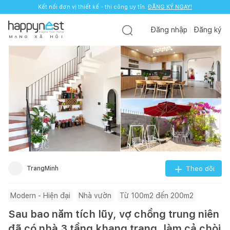
Kết nối đơn vị thiết kế - thi công uy tín.
Kết nối đơn vị thiết kế - thi công uy tín.
ĐĂNG KÝ NGAY!
ĐĂNG KÝ NGAY!
Đăng nhập
Đăng ký
M
Ạ
N
G
X
Ã
H
Ộ
I
TrangMinh
Theo dõi
Modern - Hiện đại
Nhà vườn
Từ 100m2 đến 200m2
Sau bao năm tích lũy, vợ chồng trung niên
đã có nhà 3 tầng khang trang, làm cả chòi