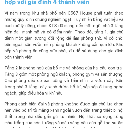
hợp với gia đình 4 thành viên
Vì nằm trong khu nhà phố nên G567 House phải tuân theo
những quy định chung nghiêm ngặt. Tuy nhiên bằng vật liệu và
cách xử lý riêng, nhóm KTS đã mang đến một ngôi nhà 3 tầng
hiện đại, mạnh mẽ và có điểm nhấn. Theo đó, tầng 1, gia chủ
dành một gian tương đối rộng để làm phòng thờ. Vì có chòi
bên ngoài sân vườn nên phòng khách không cần quá lớn. Khu
bếp và phòng ăn cũng vừa phải, đủ để sử dụng cho gia đình
bốn thành viên.
Tầng 2 là phòng ngủ của bố mẹ và phòng của hai cậu con trai.
Tầng 3 gồm một phòng ngủ khách, phòng gym và sân thượng.
Các phòng đều có ban công và tầm nhìn ra vườn cây. Bên
trong nhà 3 tầng, cây xanh được bố trí, sắp xếp ở từng ngóc
ngách, giúp điều hòa vi khí hậu.
Phong cách hiện đại và phóng khoáng được gia chủ lựa chọn
nên việc bố trí từ mảng xanh ngoài vườn đến trang thiết bị nội
thất trong nhà đều gần gũi tự nhiên. Nội thất sử dụng tông
màu trắng của sơn tường và màu vàng nâu của gỗ tạo sự ấm