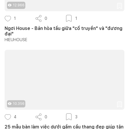
12.966
1
0
1
Ngơi House - Bản hòa tấu giữa "cổ truyền" và "đương
đại"
HIEUHOUSE
10.356
4
0
3
25 mẫu bàn làm việc dưới gầm cầu thang đẹp giúp tận