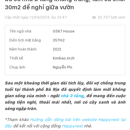
30m2 để nghỉ giữa vườn
Cập nhật ngày
12/04/2024, lúc 23:47
35.707
lượt xem
Tên ngôi nhà
G567 House
Diện tích mặt bằng
357
m2
Năm hoàn thành
2022
Thiết kế
Kimbao.Arch
Chụp ảnh
Nguyễn Phi
Sau một khoảng thời gian dài tích lũy, đôi vợ chồng trung
tuổi tại thành phố Bà Rịa đã quyết định làm mới không
gian sống của mình - ngôi
nhà 3 tầng
, để mang đến cuộc
sống tiện nghi, thoải mái nhất, nơi có cây xanh và ánh
sáng ngập tràn.
*Tham khảo
Hướng dẫn đăng bài trên website Happynest tại
đây
để kết nối với cộng đồng
Happynest
nhé.