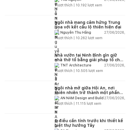
1
lượt thích |
10.192
lượt xem
Ngôi nhà mang cảm hứng Trung
Hoa với kết cấu lộ thiên hiện đại
27/06/2026,
Nguyễn Thu Hằng
1
lượt thích |
10.262
lượt xem
Nhà vườn tại Ninh Bình gìn giữ
nhà thờ tổ bằng giải pháp tổ chức
lại không gian
27/06/2026,
TNT Architecture
1
lượt thích |
10.505
lượt xem
Ngôi nhà mở giữa Hội An, nơi
thiên nhiên trở thành một phần
của cuộc sống
27/06/2026,
AN NAM Design and Build
1
lượt thích |
11.115
lượt xem
5 điều cần tính trước khi thiết kế
biệt thự hướng Tây