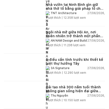
Nhà vườn tại Ninh Bình gìn giữ
nhà thờ tổ bằng giải pháp tổ chức
lại không gian
27/06/2026,
TNT Architecture
1
lượt thích |
12.358
lượt xem
Ngôi nhà mở giữa Hội An, nơi
thiên nhiên trở thành một phần
của cuộc sống
27/06/2026,
AN NAM Design and Build
1
lượt thích |
11.238
lượt xem
5 điều cần tính trước khi thiết kế
biệt thự hướng Tây
27/06/2026,
3A Signature
2
lượt thích |
12.290
lượt xem
Cải tạo nhà 300 năm tuổi thành
không gian sống hiện đại giữa
thiên nhiên
27/06/2026,
Thu Nguyễn
1
lượt thích |
10.150
lượt xem