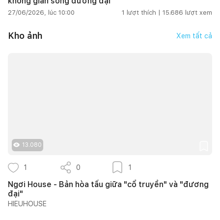
không gian sống đương đại
27/06/2026, lúc 10:00
1
lượt thích |
15.686
lượt xem
Kho ảnh
Xem tất cả
13.080
1
0
1
Ngơi House - Bản hòa tấu giữa "cổ truyền" và "đương
đại"
HIEUHOUSE