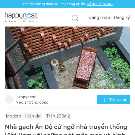
Kết nối đơn vị thiết kế - thi công uy tín.
ĐĂNG KÝ NGAY!
Đăng nhập
Đăng ký
M
Ạ
N
G
X
Ã
H
Ộ
I
Happynest
Theo dõi
Media/ Cộng đồng
Modern - Hiện đại
Trên 200m2
Nhà gạch Ấn Độ cứ ngỡ nhà truyền thống