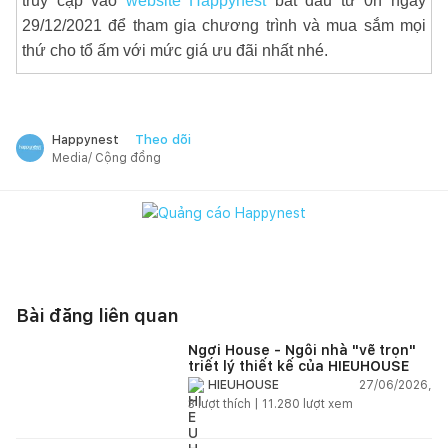
truy cập vào
website Happynest
bắt đầu từ 0h ngày
29/12/2021 để tham gia chương trình và mua sắm mọi
thứ cho tổ ấm với mức giá ưu đãi nhất nhé.
Theo dõi
Happynest
Media/ Cộng đồng
Bài đăng liên quan
Ngơi House - Ngôi nhà "vẽ trọn"
triết lý thiết kế của HIEUHOUSE
27/06/2026,
HIEUHOUSE
3
lượt thích |
11.280
lượt xem