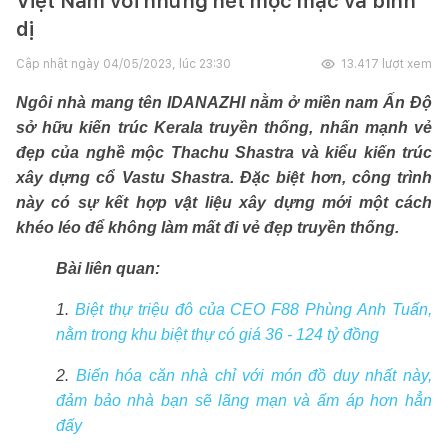
Việt Nam với những nét mộc mạc và bình
dị
Cập nhật ngày
04/05/2023, lúc 23:30
13.417
lượt xem
Ngôi nhà mang tên IDANAZHI nằm ở miền nam Ấn Độ
sở hữu kiến trúc Kerala truyền thống, nhấn mạnh vẻ
đẹp của nghề mộc Thachu Shastra và kiểu kiến trúc
xây dựng cổ Vastu Shastra. Đặc biệt hơn, công trình
này có sự kết hợp vật liệu xây dựng mới một cách
khéo léo để không làm mất đi vẻ đẹp truyền thống.
Bài liên quan:
1.
Biệt thự triệu đô của CEO F88 Phùng Anh Tuấn,
nằm trong khu biệt thự có giá 36 - 124 tỷ đồng
2.
Biến hóa căn nhà chỉ với món đồ duy nhất này,
đảm bảo nhà bạn sẽ lãng mạn và ấm áp hơn hẳn
đấy