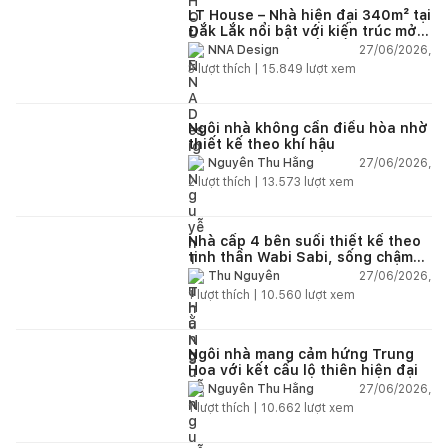
LT House – Nhà hiện đại 340m² tại
Đắk Lắk nổi bật với kiến trúc mở
và hệ sân vườn kết nối thiên
27/06/2026,
NNA Design
nhiên
3
lượt thích |
15.849
lượt xem
Ngôi nhà không cần điều hòa nhờ
thiết kế theo khí hậu
27/06/2026,
Nguyễn Thu Hằng
2
lượt thích |
13.573
lượt xem
Nhà cấp 4 bên suối thiết kế theo
tinh thần Wabi Sabi, sống chậm
giữa thiên nhiên
27/06/2026,
Thu Nguyễn
1
lượt thích |
10.560
lượt xem
Ngôi nhà mang cảm hứng Trung
Hoa với kết cấu lộ thiên hiện đại
27/06/2026,
Nguyễn Thu Hằng
1
lượt thích |
10.662
lượt xem