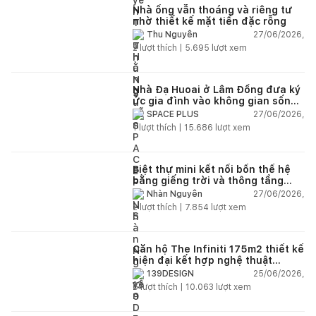
Nhà ống vẫn thoáng và riêng tư
nhờ thiết kế mặt tiền đặc rỗng
27/06/2026,
Thu Nguyễn
2
lượt thích |
5.695
lượt xem
Nhà Đạ Huoai ở Lâm Đồng đưa ký
ức gia đình vào không gian sống
đương đại
27/06/2026,
SPACE PLUS
1
lượt thích |
15.686
lượt xem
Biệt thự mini kết nối bốn thế hệ
bằng giếng trời và thông tầng
ngập tràn ánh sáng
27/06/2026,
Nhàn Nguyễn
2
lượt thích |
7.854
lượt xem
Căn hộ The Infiniti 175m2 thiết kế
hiện đại kết hợp nghệ thuật
Modern Art đầy cảm xúc
25/06/2026,
139DESIGN
6
lượt thích |
10.063
lượt xem