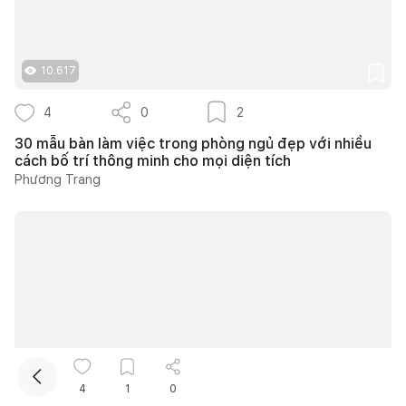
10.617
4
0
2
30 mẫu bàn làm việc trong phòng ngủ đẹp với nhiều
cách bố trí thông minh cho mọi diện tích
Phương Trang
Kết nối thiết kế, thi công
Mua sắm hoàn thiện nhà
43.306
4
1
0