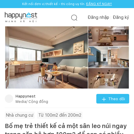
Kết nối đơn vị thiết kế - thi công uy tín.
ĐĂNG KÝ NGAY!
Đăng nhập
Đăng ký
M
Ạ
N
G
X
Ã
H
Ộ
I
Happynest
Theo dõi
Media/ Cộng đồng
Nhà chung cư
Từ 100m2 đến 200m2
Bố mẹ trẻ thiết kế cả một sân leo núi ngay