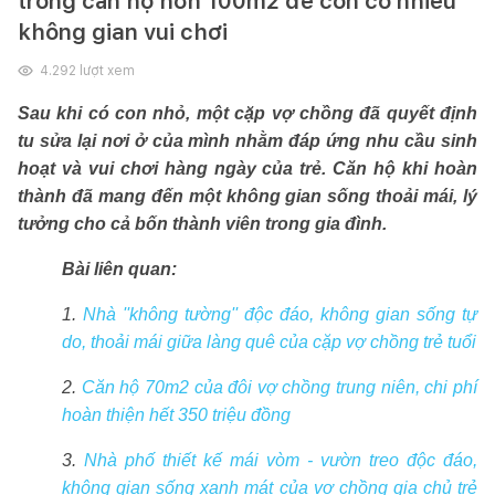
trong căn hộ hơn 100m2 để con có nhiều
không gian vui chơi
4.292
lượt xem
Sau khi có con nhỏ, một cặp vợ chồng đã quyết định
tu sửa lại nơi ở của mình nhằm đáp ứng nhu cầu sinh
hoạt và vui chơi hàng ngày của trẻ. Căn hộ khi hoàn
thành đã mang đến một không gian sống thoải mái, lý
tưởng cho cả bốn thành viên trong gia đình.
Bài liên quan:
1.
Nhà ''không tường'' độc đáo, không gian sống tự
do, thoải mái giữa làng quê của cặp vợ chồng trẻ tuổi
2.
Căn hộ 70m2 của đôi vợ chồng trung niên, chi phí
hoàn thiện hết 350 triệu đồng
3.
Nhà phố thiết kế mái vòm - vườn treo độc đáo,
không gian sống xanh mát của vợ chồng gia chủ trẻ