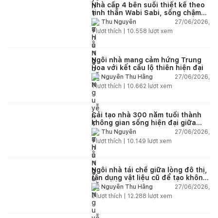
Nhà cấp 4 bên suối thiết kế theo
tinh thần Wabi Sabi, sống chậm
giữa thiên nhiên
27/06/2026,
Thu Nguyễn
1
lượt thích |
10.558
lượt xem
Ngôi nhà mang cảm hứng Trung
Hoa với kết cấu lộ thiên hiện đại
27/06/2026,
Nguyễn Thu Hằng
1
lượt thích |
10.662
lượt xem
Cải tạo nhà 300 năm tuổi thành
không gian sống hiện đại giữa
thiên nhiên
27/06/2026,
Thu Nguyễn
1
lượt thích |
10.149
lượt xem
Ngôi nhà tái chế giữa lòng đô thị,
tận dụng vật liệu cũ để tạo không
gian sống linh hoạt
27/06/2026,
Nguyễn Thu Hằng
2
lượt thích |
12.288
lượt xem