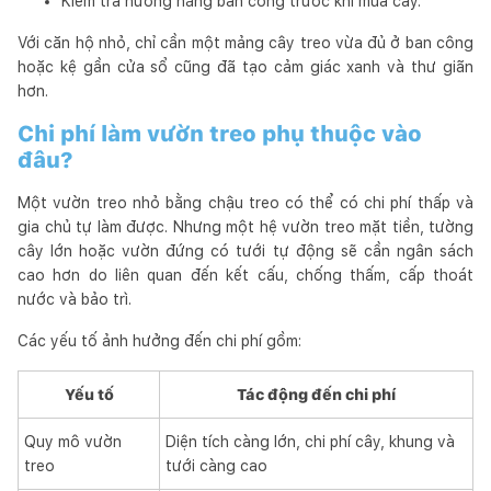
Kiểm tra hướng nắng ban công trước khi mua cây.
Với căn hộ nhỏ, chỉ cần một mảng cây treo vừa đủ ở ban công
hoặc kệ gần cửa sổ cũng đã tạo cảm giác xanh và thư giãn
hơn.
Chi phí làm vườn treo phụ thuộc vào
đâu?
Một vườn treo nhỏ bằng chậu treo có thể có chi phí thấp và
gia chủ tự làm được. Nhưng một hệ vườn treo mặt tiền, tường
cây lớn hoặc vườn đứng có tưới tự động sẽ cần ngân sách
cao hơn do liên quan đến kết cấu, chống thấm, cấp thoát
nước và bảo trì.
Các yếu tố ảnh hưởng đến chi phí gồm:
Yếu tố
Tác động đến chi phí
Quy mô vườn
Diện tích càng lớn, chi phí cây, khung và
treo
tưới càng cao