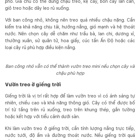
phố. Gia chủ có thể dùng chậu treo, kệ cây, bồn cây lan can,
giỏ treo hoặc dây leo rủ xuống.
Với ban công nhỏ, không nên treo quá nhiều chậu nặng. Cần
kiểm tra khả năng chịu tải, hướng nắng, gió mạnh và hệ thoát
nước. Nên chọn cây dễ chăm như trầu bà, lan chi, dương xỉ,
thường xuân, sử quân tử, hoa giấy, cúc tần Ấn Độ hoặc các
loại cây rủ phù hợp điều kiện nắng.
Ban công nhỏ vẫn có thể thành vườn treo mini nếu chọn cây và
chậu phù hợp
Vườn treo ở giếng trời
Giếng trời là vị trí rất hợp để làm vườn treo vì có ánh sáng tự
nhiên, chiều cao và khả năng thông gió. Cây có thể được bố
trí từ tầng trên rủ xuống, treo trên khung thép, gắn tường
hoặc kết hợp với tiểu cảnh dưới sàn.
Khi làm vườn treo ở giếng trời, cần tính lượng nắng trực tiếp,
nước tưới, độ ẩm và đường thoát nước. Nếu giếng trời quá