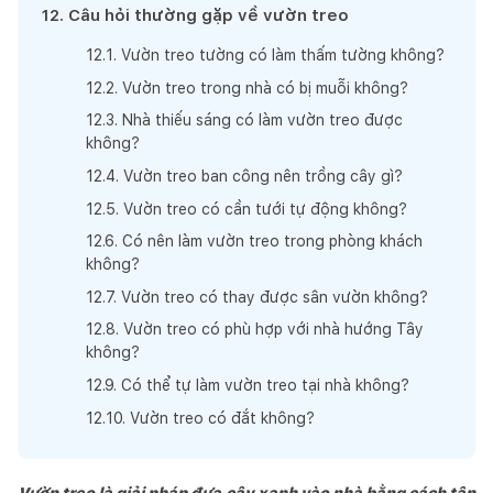
12
.
Câu hỏi thường gặp về vườn treo
12
.
1
.
Vườn treo tường có làm thấm tường không?
12
.
2
.
Vườn treo trong nhà có bị muỗi không?
12
.
3
.
Nhà thiếu sáng có làm vườn treo được
không?
12
.
4
.
Vườn treo ban công nên trồng cây gì?
12
.
5
.
Vườn treo có cần tưới tự động không?
12
.
6
.
Có nên làm vườn treo trong phòng khách
không?
12
.
7
.
Vườn treo có thay được sân vườn không?
12
.
8
.
Vườn treo có phù hợp với nhà hướng Tây
không?
12
.
9
.
Có thể tự làm vườn treo tại nhà không?
12
.
10
.
Vườn treo có đắt không?
Vườn treo là giải pháp đưa cây xanh vào nhà bằng cách tận