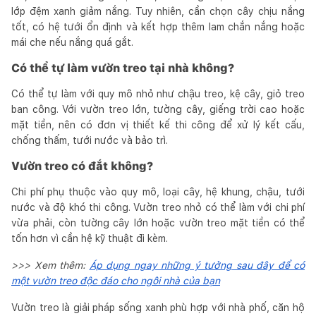
lớp đệm xanh giảm nắng. Tuy nhiên, cần chọn cây chịu nắng
tốt, có hệ tưới ổn định và kết hợp thêm lam chắn nắng hoặc
mái che nếu nắng quá gắt.
Có thể tự làm vườn treo tại nhà không?
Có thể tự làm với quy mô nhỏ như chậu treo, kệ cây, giỏ treo
ban công. Với vườn treo lớn, tường cây, giếng trời cao hoặc
mặt tiền, nên có đơn vị thiết kế thi công để xử lý kết cấu,
chống thấm, tưới nước và bảo trì.
Vườn treo có đắt không?
Chi phí phụ thuộc vào quy mô, loại cây, hệ khung, chậu, tưới
nước và độ khó thi công. Vườn treo nhỏ có thể làm với chi phí
vừa phải, còn tường cây lớn hoặc vườn treo mặt tiền có thể
tốn hơn vì cần hệ kỹ thuật đi kèm.
>>> Xem thêm:
Áp dụng ngay những ý tưởng sau đây để có
một vườn treo độc đáo cho ngôi nhà của bạn
Vườn treo là giải pháp sống xanh phù hợp với nhà phố, căn hộ