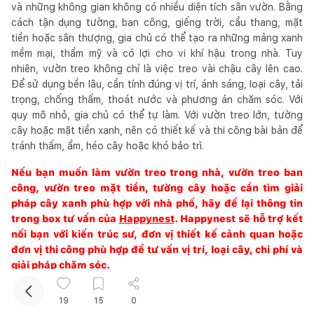
và những không gian không có nhiều diện tích sân vườn. Bằng
cách tận dụng tường, ban công, giếng trời, cầu thang, mặt
tiền hoặc sân thượng, gia chủ có thể tạo ra những mảng xanh
mềm mại, thẩm mỹ và có lợi cho vi khí hậu trong nhà. Tuy
nhiên, vườn treo không chỉ là việc treo vài chậu cây lên cao.
Để sử dụng bền lâu, cần tính đúng vị trí, ánh sáng, loại cây, tải
trọng, chống thấm, thoát nước và phương án chăm sóc. Với
quy mô nhỏ, gia chủ có thể tự làm. Với vườn treo lớn, tường
cây hoặc mặt tiền xanh, nên có thiết kế và thi công bài bản để
Kết nối thiết kế, thi công
tránh thấm, ẩm, héo cây hoặc khó bảo trì.
Nếu bạn muốn làm vườn treo trong nhà, vườn treo ban
Mua sắm hoàn thiện nhà
công, vườn treo mặt tiền, tường cây hoặc cần tìm giải
pháp cây xanh phù hợp với nhà phố, hãy để lại thông tin
trong box tư vấn của
Happynest
. Happynest sẽ hỗ trợ kết
nối bạn với kiến trúc sư, đơn vị thiết kế cảnh quan hoặc
đơn vị thi công phù hợp để tư vấn vị trí, loại cây, chi phí và
giải pháp chăm sóc.
#
vườn treo
19
15
0