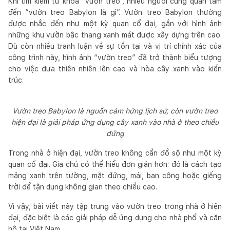
Khi tìm kiếm từ khóa “vườn treo”, nhiều người cũng quan tâm
đến “vườn treo Babylon là gì”. Vườn treo Babylon thường
được nhắc đến như một kỳ quan cổ đại, gắn với hình ảnh
những khu vườn bậc thang xanh mát được xây dựng trên cao.
Dù còn nhiều tranh luận về sự tồn tại và vị trí chính xác của
công trình này, hình ảnh “vườn treo” đã trở thành biểu tượng
cho việc đưa thiên nhiên lên cao và hòa cây xanh vào kiến
trúc.
Vườn treo Babylon là nguồn cảm hứng lịch sử, còn vườn treo
hiện đại là giải pháp ứng dụng cây xanh vào nhà ở theo chiều
đứng
Trong nhà ở hiện đại, vườn treo không cần đồ sộ như một kỳ
quan cổ đại. Gia chủ có thể hiểu đơn giản hơn: đó là cách tạo
mảng xanh trên tường, mặt đứng, mái, ban công hoặc giếng
trời để tận dụng không gian theo chiều cao.
Vì vậy, bài viết này tập trung vào vườn treo trong nhà ở hiện
đại, đặc biệt là các giải pháp dễ ứng dụng cho nhà phố và căn
hộ tại Việt Nam.