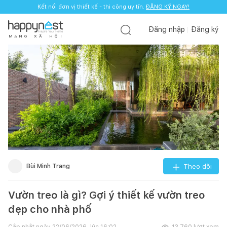
Kết nối đơn vị thiết kế - thi công uy tín.
ĐĂNG KÝ NGAY!
Đăng nhập
Đăng ký
M
Ạ
N
G
X
Ã
H
Ộ
I
Bùi Minh Trang
Theo dõi
Vườn treo là gì? Gợi ý thiết kế vườn treo
đẹp cho nhà phố
Cập nhật ngày
22/06/2026, lúc 16:02
13.760
lượt xem