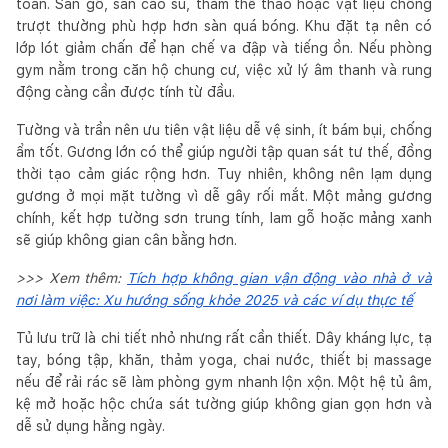
toàn. Sàn gỗ, sàn cao su, thảm thể thao hoặc vật liệu chống
trượt thường phù hợp hơn sàn quá bóng. Khu đặt tạ nên có
lớp lót giảm chấn để hạn chế va đập và tiếng ồn. Nếu phòng
gym nằm trong căn hộ chung cư, việc xử lý âm thanh và rung
động càng cần được tính từ đầu.
Tường và trần nên ưu tiên vật liệu dễ vệ sinh, ít bám bụi, chống
ẩm tốt. Gương lớn có thể giúp người tập quan sát tư thế, đồng
thời tạo cảm giác rộng hơn. Tuy nhiên, không nên lạm dụng
gương ở mọi mặt tường vì dễ gây rối mắt. Một mảng gương
chính, kết hợp tường sơn trung tính, lam gỗ hoặc mảng xanh
sẽ giúp không gian cân bằng hơn.
>>> Xem thêm:
Tích hợp không gian vận động vào nhà ở và
nơi làm việc: Xu hướng sống khỏe 2025 và các ví dụ thực tế
Tủ lưu trữ là chi tiết nhỏ nhưng rất cần thiết. Dây kháng lực, tạ
tay, bóng tập, khăn, thảm yoga, chai nước, thiết bị massage
nếu để rải rác sẽ làm phòng gym nhanh lộn xộn. Một hệ tủ âm,
kệ mở hoặc hộc chứa sát tường giúp không gian gọn hơn và
dễ sử dụng hằng ngày.