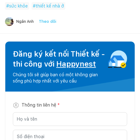
#
sức khỏe
#
thiết kế nhà ở
Theo dõi
Ngân Anh
Đăng ký kết nối Thiết kế -
thi công với
Happynest
Chúng tôi sẽ giúp bạn có một không gian
sống phù hợp nhất với yêu cầu
Thông tin liên hệ
*