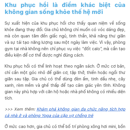
Khu phục hồi là điểm khác biệt của
không gian sống khỏe thế hệ mới
Sự xuất hiện của khu phục hồi cho thấy quan niệm về sống
khỏe đang thay đổi. Gia chủ không chỉ muốn có vóc dáng đẹp,
mà còn quan tâm đến giấc ngủ, tinh thần, khả năng thư giãn
và sự tái tạo năng lượng sau một ngày làm việc. Vì vậy, phòng
gym tại nhà không nên chỉ phục vụ việc “đốt calo”, mà cần tạo
điều kiện để cơ thể được nghỉ đúng cách.
Khu phục hồi có thể linh hoạt theo ngân sách. Ở mức cơ bản,
chỉ cần một góc nhỏ để giãn cơ, tập thở, thiền hoặc ngồi thư
giãn sau tập. Gia chủ có thể dùng đèn ấm, tinh dầu nhẹ, cây
xanh, rèm mềm và ghế thấp để tạo cảm giác yên tĩnh. Không
gian này phù hợp với căn hộ hoặc nhà phố không có nhiều diện
tích.
>>> Xem thêm:
Khám phá không gian đa chức năng tích hợp
cả nhà ở và phòng Yoga của cặp vợ chồng trẻ
Ở mức cao hơn, gia chủ có thể bố trí phòng xông hơi mini, bồn