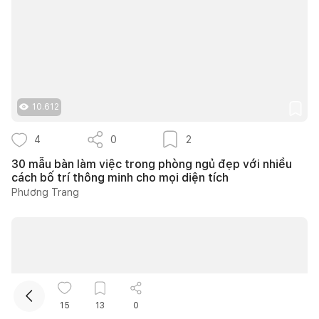
10.612
4
0
2
Kết nối thiết kế, thi công
30 mẫu bàn làm việc trong phòng ngủ đẹp với nhiều
cách bố trí thông minh cho mọi diện tích
Mua sắm hoàn thiện nhà
Phương Trang
15
13
0