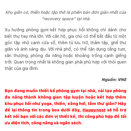
Khu giãn cơ, thiền hoặc tập thở là phiên bản đơn giản nhất của
“recovery space” tại nhà
Xu hướng phòng gym kết hợp phục hồi không chỉ dành cho
biệt thự hay nhà lớn. Với căn hộ, gia chủ có thể bắt đầu từ một
góc tập nhỏ cạnh cửa sổ, thêm tủ lưu trữ, thảm tập, ghế thư
giãn và ánh sáng dịu. Với nhà phố, có thể tận dụng tầng tum,
sân thượng, phòng đa năng hoặc khoảng trống cạnh giếng
trời. Quan trọng nhất là không gian phải phù hợp với thói quen
thật của gia đình.
Nguồn: VNE
Bạn đang muốn thiết kế phòng gym tại nhà, cải tạo phòng
đa năng thành không gian tập luyện hoặc kết hợp thêm
khu phục hồi như yoga, thiền, xông hơi, tắm thư giãn? Hãy
để lại thông tin trong box dưới đây,
Happynest
sẽ hỗ trợ
kết nối bạn với các đơn vị thiết kế, thi công phù hợp để tối
ưu diện tích, công năng và ngân sách.