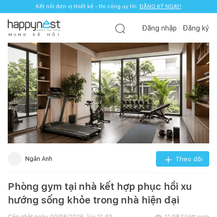
Kết nối đơn vị thiết kế - thi công uy tín.
ĐĂNG KÝ NGAY!
Đăng nhập
Đăng ký
M
Ạ
N
G
X
Ã
H
Ộ
I
Ngân Anh
Theo dõi
Phòng gym tại nhà kết hợp phục hồi xu
hướng sống khỏe trong nhà hiện đại
Cập nhật ngày
09/06/2026, lúc 21:40
11.987
lượt xem