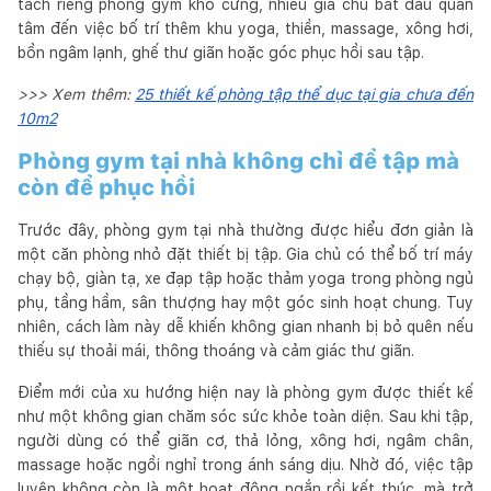
tách riêng phòng gym khô cứng, nhiều gia chủ bắt đầu quan
tâm đến việc bố trí thêm khu yoga, thiền, massage, xông hơi,
bồn ngâm lạnh, ghế thư giãn hoặc góc phục hồi sau tập.
>>> Xem thêm:
25 thiết kế phòng tập thể dục tại gia chưa đến
10m2
Phòng gym tại nhà không chỉ để tập mà
còn để phục hồi
Trước đây, phòng gym tại nhà thường được hiểu đơn giản là
một căn phòng nhỏ đặt thiết bị tập. Gia chủ có thể bố trí máy
chạy bộ, giàn tạ, xe đạp tập hoặc thảm yoga trong phòng ngủ
phụ, tầng hầm, sân thượng hay một góc sinh hoạt chung. Tuy
nhiên, cách làm này dễ khiến không gian nhanh bị bỏ quên nếu
thiếu sự thoải mái, thông thoáng và cảm giác thư giãn.
Điểm mới của xu hướng hiện nay là phòng gym được thiết kế
như một không gian chăm sóc sức khỏe toàn diện. Sau khi tập,
người dùng có thể giãn cơ, thả lỏng, xông hơi, ngâm chân,
massage hoặc ngồi nghỉ trong ánh sáng dịu. Nhờ đó, việc tập
luyện không còn là một hoạt động ngắn rồi kết thúc, mà trở