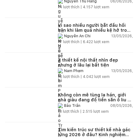
06/06/2026,
Nguyễn Thu Hằng
14
lượt thích |
4.157
lượt xem
Vì sao nhiều người bắt đầu hối
hận khi làm quá nhiều kệ hở trong
bếp?
13/05/2026,
Nguyễn An Chi
17
lượt thích |
6.422
lượt xem
7 thiết kế nội thất nhìn đẹp
nhưng ở lâu lại bất tiện
13/05/2026,
Nam Phạm
16
lượt thích |
4.042
lượt xem
Không còn mê tùng la hán, giới
nhà giàu đang đổ tiền săn ô liu cổ
thụ từ châu Âu về ban công
08/05/2026,
Bảo Trần
13
lượt thích |
2.515
lượt xem
Tìm kiến trúc sư thiết kế nhà gác
lửng 2026 ở đâu? Kinh nghiệm