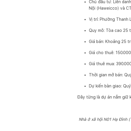
Chủ đầu tư: Liên dan
Nội (Haweicco) và CT
Vị trí: Phường Thanh L
Quy mô: Tòa cao 25 t
Giá bán: Khoảng 25 t
Giá cho thuê: 150.00
Giá thuê mua: 390.00
Thời gian mở bán: Qu
Dự kiến bàn giao: Quý
Đây từng là dự án nắm giữ k
Nhà ở xã hội N01 Hạ Đình (