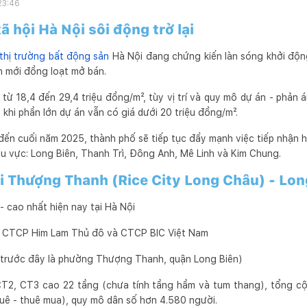
23:46
ã hội Hà Nội sôi động trở lại
thị trường bất động sản
Hà Nội đang chứng kiến làn sóng khởi độ
án mới đồng loạt mở bán.
ừ 18,4 đến 29,4 triệu đồng/m², tùy vị trí và quy mô dự án - phản 
 khi phần lớn dự án vẫn có giá dưới 20 triệu đồng/m².
ến cuối năm 2025, thành phố sẽ tiếp tục đẩy mạnh việc tiếp nhận 
khu vực: Long Biên, Thanh Trì, Đông Anh, Mê Linh và Kim Chung.
ội Thượng Thanh (Rice City Long Châu) - Lon
- cao nhất hiện nay tại Hà Nội
nh CTCP Him Lam Thủ đô và CTCP BIC Việt Nam
 (trước đây là phường Thượng Thanh, quận Long Biên)
T2, CT3 cao 22 tầng (chưa tính tầng hầm và tum thang), tổng cộ
huê - thuê mua), quy mô dân số hơn 4.580 người.