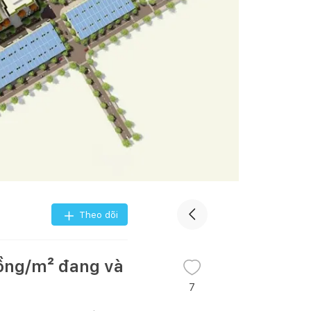
Theo dõi
đồng/m² đang và
7