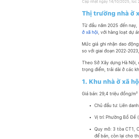
Cập nhật ngày
14/10/2025, lúc 
Thị trường nhà ở x
Từ đầu năm 2025 đến nay,
ở xã hội
, với hàng loạt dự 
Mức giá ghi nhận dao động t
so với giai đoạn 2022-2023,
Theo Sở Xây dựng Hà Nội, đ
trọng điểm, trải dài ở các 
1. Khu nhà ở xã h
Giá bán: 29,4 triệu đồng/m² 
Chủ đầu tư: Liên da
Vị trí: Phường Bồ Đề
Quy mô: 3 tòa CT1, C
để bán, còn lại cho t