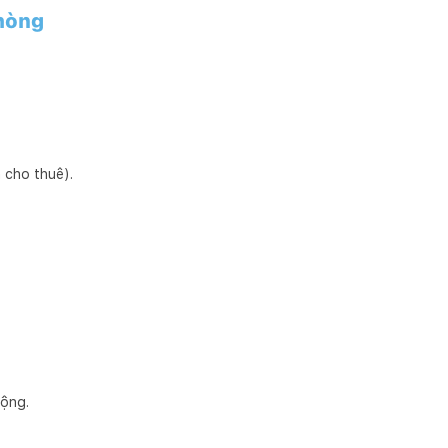
phòng
 cho thuê).
động.