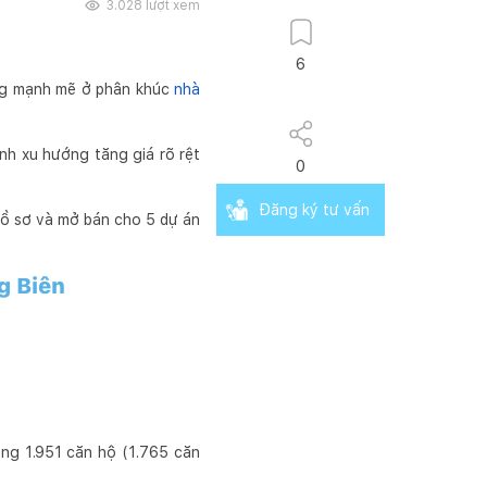
3.028
lượt xem
6
ng mạnh mẽ ở phân khúc
nhà
ánh xu hướng tăng giá rõ rệt
0
Đăng ký tư vấn
hồ sơ và mở bán cho 5 dự án
g Biên
ng 1.951 căn hộ (1.765 căn