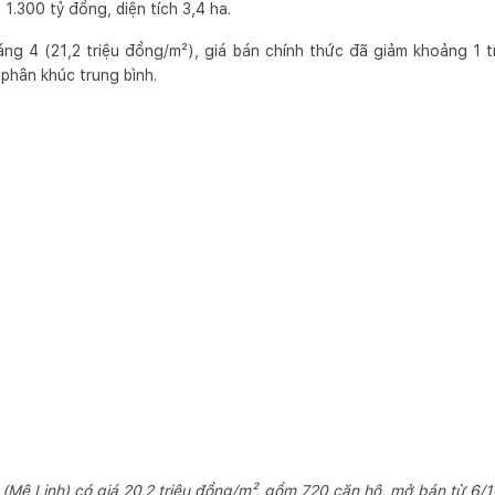
1.300 tỷ đồng, diện tích 3,4 ha.
áng 4 (21,2 triệu đồng/m²), giá bán chính thức đã giảm khoảng 1 t
phân khúc trung bình.
 (Mê Linh) có giá 20,2 triệu đồng/m², gồm 720 căn hộ, mở bán từ 6/