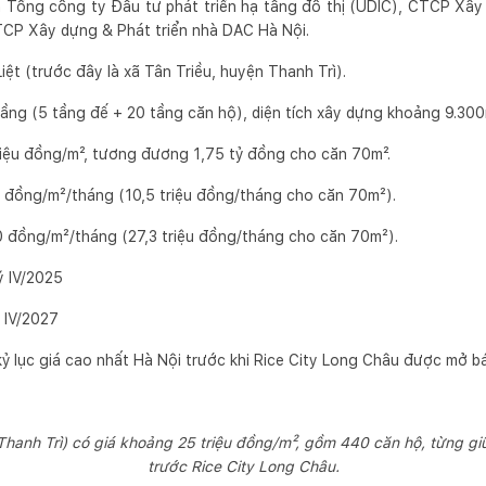
h Tổng công ty Đầu tư phát triển hạ tầng đô thị (UDIC), CTCP Xâ
CP Xây dựng & Phát triển nhà DAC Hà Nội.
iệt (trước đây là xã Tân Triều, huyện Thanh Trì).
ầng (5 tầng đế + 20 tầng căn hộ), diện tích xây dựng khoảng 9.300
riệu đồng/m², tương đương 1,75 tỷ đồng cho căn 70m².
0 đồng/m²/tháng (10,5 triệu đồng/tháng cho căn 70m²).
0 đồng/m²/tháng (27,3 triệu đồng/tháng cho căn 70m²).
ý IV/2025
 IV/2027
ỷ lục giá cao nhất Hà Nội trước khi Rice City Long Châu được mở b
Thanh Trì) có giá khoảng 25 triệu đồng/m², gồm 440 căn hộ, từng giữ
trước Rice City Long Châu.