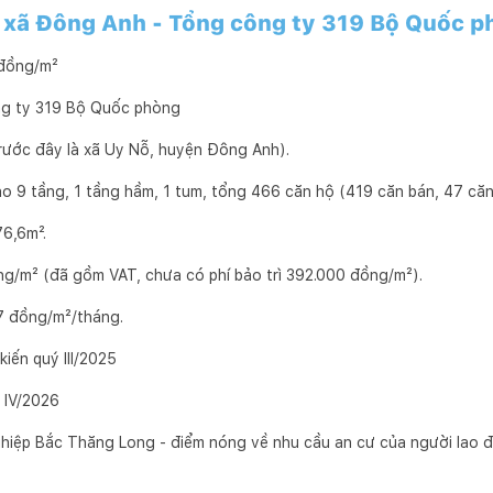
ại xã Đông Anh - Tổng công ty 319 Bộ Quốc 
u đồng/m²
ng ty 319 Bộ Quốc phòng
trước đây là xã Uy Nỗ, huyện Đông Anh).
o 9 tầng, 1 tầng hầm, 1 tum, tổng 466 căn hộ (419 căn bán, 47 căn
76,6m².
ồng/m² (đã gồm VAT, chưa có phí bảo trì 392.000 đồng/m²).
7 đồng/m²/tháng.
kiến quý III/2025
 IV/2026
hiệp Bắc Thăng Long - điểm nóng về nhu cầu an cư của người lao 