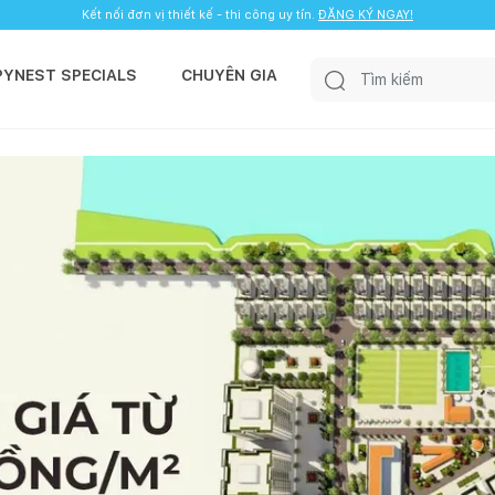
Kết nối đơn vị thiết kế - thi công uy tín.
ĐĂNG KÝ NGAY!
PYNEST SPECIALS
CHUYÊN GIA