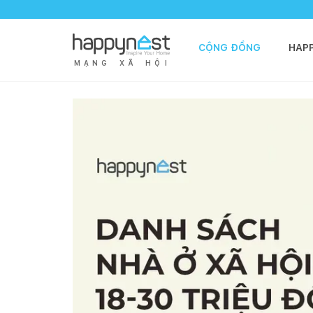
CỘNG ĐỒNG
HAP
M
Ạ
N
G
X
Ã
H
Ộ
I