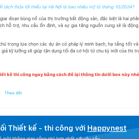
ất tách thửa tối thiểu tại Hà Nội là bao nhiêu m2 từ tháng 10/2024?
iai đoạn bùng nổ của thị trường bất động sản, đặc biệt là hai phâ
h hỗ trợ, nhu cầu ổn định, và sự gia tăng nguồn cung sẽ là động
hú trọng lựa chọn các dự án có pháp lý minh bạch, hạ tầng tốt và 
 giá kỹ lưỡng sẽ giúp tận dụng tối đa cơ hội từ chu kỳ mới của thị t
iết kế thi công ngay bằng cách để lại thông tin dưới box này nhé
Theo dõi
i Thiết kế - thi công với
Happynest
có một không gian sống phù hợp nhất với yêu cầu