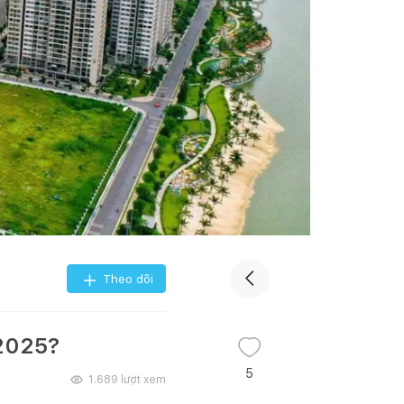
Theo dõi
 2025?
5
1.689
lượt xem