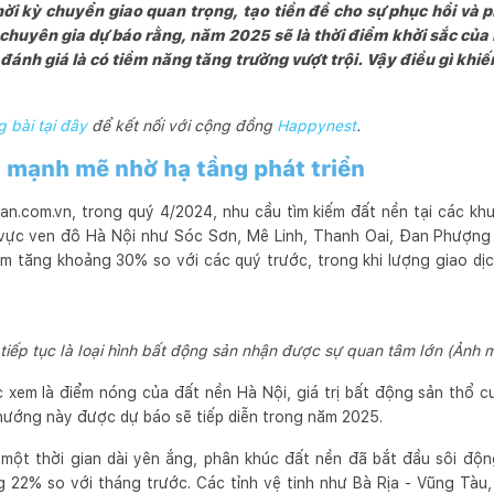
i kỳ chuyển giao quan trọng, tạo tiền đề cho sự phục hồi và p
chuyên gia dự báo rằng, năm 2025 sẽ là thời điểm khởi sắc của
đánh giá là có tiềm năng tăng trưởng vượt trội. Vậy điều gì khi
 bài tại đây
để kết nối với cộng đồng
Happynest
.
ại mạnh mẽ nhờ hạ tầng phát triển
n.com.vn, trong quý 4/2024, nhu cầu tìm kiếm đất nền tại các kh
u vực ven đô Hà Nội như Sóc Sơn, Mê Linh, Thanh Oai, Đan Phượng
kiếm tăng khoảng 30% so với các quý trước, trong khi lượng giao dị
tiếp tục là loại hình bất động sản nhận được sự quan tâm lớn (Ảnh 
 xem là điểm nóng của đất nền Hà Nội, giá trị bất động sản thổ c
hướng này được dự báo sẽ tiếp diễn trong năm 2025.
một thời gian dài yên ắng, phân khúc đất nền đã bắt đầu sôi động
g 22% so với tháng trước. Các tỉnh vệ tinh như Bà Rịa - Vũng Tàu