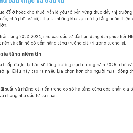
hu cầu thực và đầu tư
a để ở hoặc cho thuê, vẫn là yếu tố bền vững thúc đẩy thị trường 
cấp, nhà phố, và biệt thự tại những khu vực có hạ tầng hoàn thiện 
lớn.
 trầm lắng 2023-2024, nhu cầu đầu tư dài hạn đang dần phục hồi. N
t nền và căn hộ có tiềm năng tăng trưởng giá trị trong tương lai.
gia tăng niềm tin
ơ cấp được dự báo sẽ tăng trưởng mạnh trong năm 2025, nhờ vào 
ở lại. Điều này tạo ra nhiều lựa chọn hơn cho người mua, đồng th
lãi suất và những cải tiến trong cơ sở hạ tầng cũng góp phần gia t
ẻ và những nhà đầu tư cá nhân.