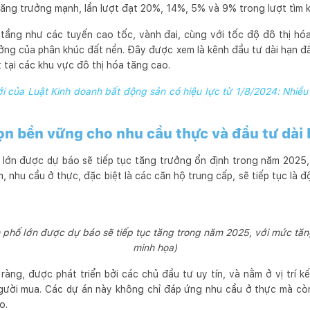
ng trưởng mạnh, lần lượt đạt 20%, 14%, 5% và 9% trong lượt tìm k
 tầng như các tuyến cao tốc, vành đai, cùng với tốc độ đô thị hó
ởng của phân khúc đất nền. Đây được xem là kênh đầu tư dài hạn đầ
 tại các khu vực đô thị hóa tăng cao.
i của Luật Kinh doanh bất động sản có hiệu lực từ 1/8/2024: Nhiều
n bền vững cho nhu cầu thực và đầu tư dài
ị lớn được dự báo sẽ tiếp tục tăng trưởng ổn định trong năm 2025,
nhu cầu ở thực, đặc biệt là các căn hộ trung cấp, sẽ tiếp tục là 
h phố lớn được dự báo sẽ tiếp tục tăng trong năm 2025, với mức tăn
minh họa)
àng, được phát triển bởi các chủ đầu tư uy tín, và nằm ở vị trí k
gười mua. Các dự án này không chỉ đáp ứng nhu cầu ở thực mà còn 
o.