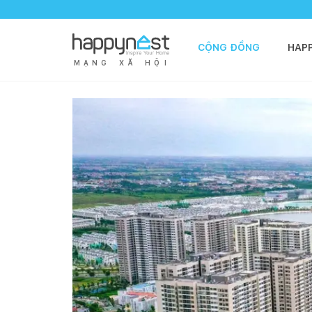
CỘNG ĐỒNG
HAP
M
Ạ
N
G
X
Ã
H
Ộ
I