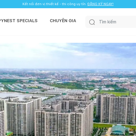
Kết nối đơn vị thiết kế - thi công uy tín.
ĐĂNG KÝ NGAY!
PYNEST SPECIALS
CHUYÊN GIA