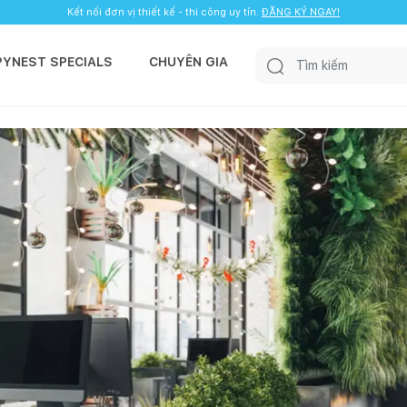
Kết nối đơn vị thiết kế - thi công uy tín.
ĐĂNG KÝ NGAY!
PYNEST SPECIALS
CHUYÊN GIA