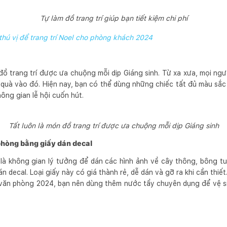
Tự làm đồ trang trí giúp bạn tiết kiệm chi phí
thú vị để trang trí Noel cho phòng khách 2024
đồ trang trí được ưa chuộng mỗi dịp Giáng sinh. Từ xa xưa, mọi ngư
quà vào đó. Hiện nay, bạn có thể dùng những chiếc tất đủ màu sắc 
ông gian lễ hội cuốn hút.
Tất luôn là món đồ trang trí được ưa chuộng mỗi dịp Giáng sinh
 phòng bằng giấy dán decal
 là không gian lý tưởng để dán các hình ảnh về cây thông, bông tuy
dán decal. Loại giấy này có giá thành rẻ, dễ dán và gỡ ra khi cần thiết
l văn phòng 2024, bạn nên dùng thêm nước tẩy chuyên dụng để vệ si