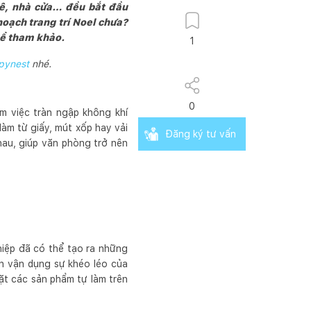
hê, nhà cửa… đều bắt đầu
hoạch trang trí Noel chưa?
hể tham khảo.
1
pynest
nhé.
0
àm việc tràn ngập không khí
làm từ giấy, mút xốp hay vải
Đăng ký tư vấn
nhau, giúp văn phòng trở nên
hiệp đã có thể tạo ra những
ạn vận dụng sự khéo léo của
Đặt các sản phẩm tự làm trên