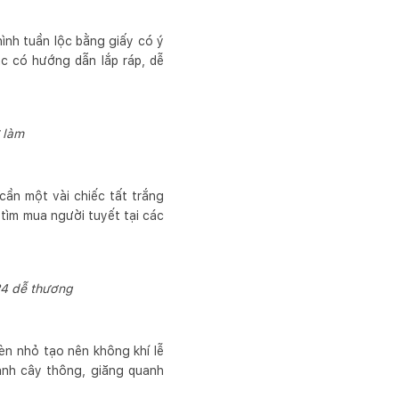
hình tuần lộc bằng giấy có ý
ặc có hướng dẫn lắp ráp, dễ
 làm
cần một vài chiếc tất trắng
tìm mua người tuyết tại các
24 dễ thương
èn nhỏ tạo nên không khí lễ
anh cây thông, giăng quanh