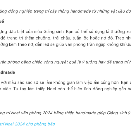
ùng đồng nghiệp trang trí cây thông handmade từ những vật liệu đơ
uế
ợng đặc biệt của mùa Giáng sinh. Bạn có thể sử dụng lá thường xu
đó trang trí thêm chuông, trái châu, tuần lộc hoặc nơ đỏ. Treo 
ường kèm theo nơ, đèn led sẽ giúp văn phòng tràn ngập không khí Gi
h văn phòng bằng chiếc vòng nguyệt quế là ý tưởng hay để trang trí
handmade
với màu sắc sặc sỡ sẽ làm không gian làm việc ấm cúng hơn. Bạn 
 việc. Tự tay làm thiệp Noel còn thể hiện tình đồng nghiệp gắn b
ang trí Noel văn phòng 2024 bằng thiệp handmade giúp Giáng sinh ý
 trí Noel 2024 cho phòng bếp