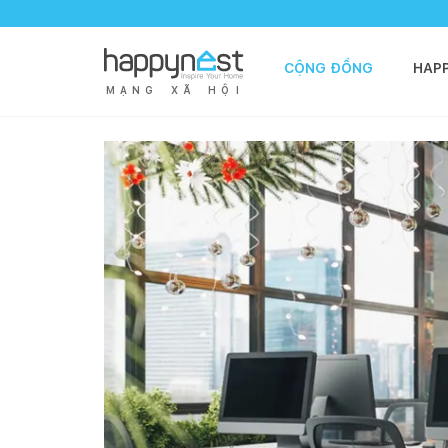
CỘNG ĐỒNG
HAP
M
Ạ
N
G
X
Ã
H
Ộ
I