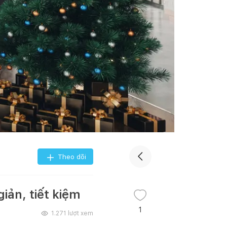
Theo dõi
iản, tiết kiệm
1
1.271
lượt xem