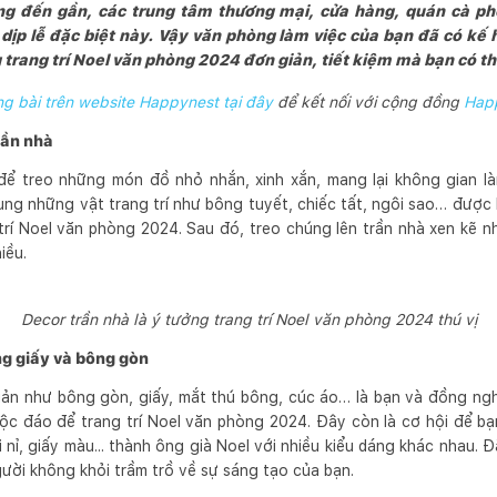
ng đến gần, các trung tâm thương mại, cửa hàng, quán cà p
ịp lễ đặc biệt này. Vậy văn phòng làm việc của bạn đã có kế 
 trang trí Noel văn phòng 2024 đơn giản, tiết kiệm mà bạn có t
 bài trên website Happynest tại đây
để kết nối với cộng đồng
Hap
trần nhà
g để treo những món đồ nhỏ nhắn, xinh xắn, mang lại không gian l
ụng những vật trang trí như bông tuyết, chiếc tất, ngôi sao… được 
 trí Noel văn phòng 2024. Sau đó, treo chúng lên trần nhà xen kẽ 
iều.
Decor trần nhà là ý tưởng trang trí Noel văn phòng 2024 thú vị
ng giấy và bông gòn
iản như bông gòn, giấy, mắt thú bông, cúc áo… là bạn và đồng ng
ộc đáo để trang trí Noel văn phòng 2024. Đây còn là cơ hội để b
ải nỉ, giấy màu... thành ông già Noel với nhiều kiểu dáng khác nhau. 
gười không khỏi trầm trồ về sự sáng tạo của bạn.