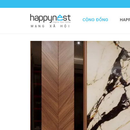
CỘNG ĐỒNG
HAP
M
Ạ
N
G
X
Ã
H
Ộ
I