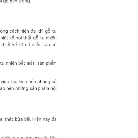
i gỗ bên trong.
ong cách hiện đại thì gỗ tự
iết kế nội thất gỗ tự nhiên
thiết kế từ cổ điển, tân cổ
ự nhiên bắt mắt, sản phẩm
 việc tạo hình nên chúng sở
 tạo nên những sản phẩm nội
i thác bừa bãi. Hiện nay đa
nghiệp do nguồn nguyên liệu