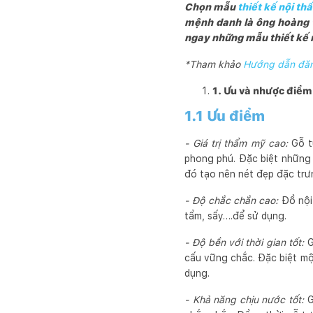
Chọn mẫu
thiết kế nội th
mệnh danh là ông hoàng t
ngay những mẫu thiết kế n
*Tham khảo
Hướng dẫn đăng
1. Ưu và nhược điểm 
1.1 Ưu điểm
- Giá trị thẩm mỹ cao:
Gỗ t
phong phú. Đặc biệt những 
đó tạo nên nét đẹp đặc trư
- Độ chắc chắn cao:
Đồ nội
tẩm, sấy….để sử dụng.
- Độ bền với thời gian tốt:
G
cấu vững chắc. Đặc biệt một
dụng.
- Khả năng chịu nước tốt:
G