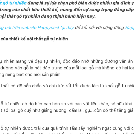
ất gỗ tự nhiên
đang là sự lựa chọn phổ biến được nhiều gia đình y
rong các chất liệu thiết kế, mang đến sự sang trọng đẳng cấ
ội thất gỗ tự nhiên đang thịnh hành hiện nay.
 bài trên website Happynest tại đây
để kết nối với cộng đồng
Hap
của thiết kế nội thất gỗ tự nhiên
ự nhiên mang vẻ đẹp tự nhiên, độc đáo nhờ những đường vân ấn
đường vân gỗ là nét đặc trưng của mỗi loại gỗ mà không có hai lo
ng riêng biệt cho mỗi sản phẩm.
 thất có độ bền chắc và chịu lực rất tốt được làm từ khối gỗ tự nhiên
ỗ tự nhiên có độ bền cao hơn so với các vật liệu khác, sở hữu khả
 số loại gỗ quý như giáng hương, cẩm lai, gụ….còn có thể tăng giá 
ỗ tự nhiên được trải qua quá trình tẩm sấy nghiêm ngặt cùng với cá