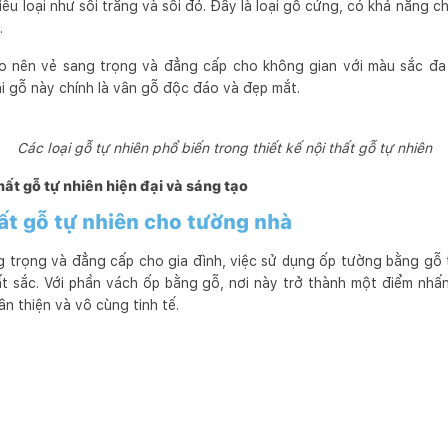
u loại như sồi trắng và sồi đỏ. Đây là loại gỗ cứng, có khả năng chị
.
 nên vẻ sang trọng và đẳng cấp cho không gian với màu sắc đa
ại gỗ này chính là vân gỗ độc đáo và đẹp mắt.
Các loại gỗ tự nhiên phổ biến trong thiết kế nội thất gỗ tự nhiên
thất gỗ tự nhiên hiện đại và sáng tạo
hất gỗ tự nhiên cho tường nhà
g trọng và đẳng cấp cho gia đình, việc sử dụng ốp tường bằng gỗ 
uất sắc. Với phần vách ốp bằng gỗ, nơi này trở thành một điểm nh
n thiện và vô cùng tinh tế.