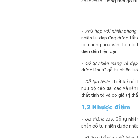
chắc chắn. Đồng thời gỗ tự 
- Phù hợp với nhiều phong 
nhiên lại đáp ứng được tất
có những hoa văn, họa tiết
điển đến hiện đại.
- Gỗ tự nhiên mang vẻ đẹ
được làm từ gỗ tự nhiên lu
- Dễ tạo hình:
Thiết kế nội
hữu độ dẻo dai cao và liên
thất tinh tế và có giá trị t
1.2 Nhược điểm
- Giá thành cao:
Gỗ tự nhiên
phần gỗ tự nhiên được nhập
- Không thể sản xuất hàng l