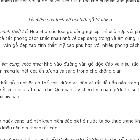
nhiên rất bền với nước và khi tiếp xúc nước khó bị ngấm vào phần lõ
Ưu điểm của thiết kế nội thất gỗ tự nhiên
cách thiết kế:
Nếu như các loại gỗ công nghiệp chỉ phù hợp với ph
 cả các phong cách khác nhau nhờ vẻ đẹp sang trọng và ấm cúng. Th
, vân gỗ đẹp tạo tính thẩm mỹ cao phù hợp với nhiều phong cách 
p ấm cúng, mộc mạc:
Nhờ vào đường vân gỗ độc đáo và màu sắc t
ôn mang lại nét đẹp ấn tượng và sang trọng cho không gian.
 thất gỗ tự nhiên có thể chịu được va đập và rất dễ uốn nắn trong
 kết với nhau rất chặt chẽ. Qua bàn tay khéo léo của người thợ sẽ
hẩm mỹ cao.
 ngày càng trở nên khan hiếm đặc biệt ở nước ta do thực trạng kha
 khẩu nên giá thành rất cao.
oạt:
Không thể sản xuất gỗ tự nhiên với số lượng lớn như gỗ công 