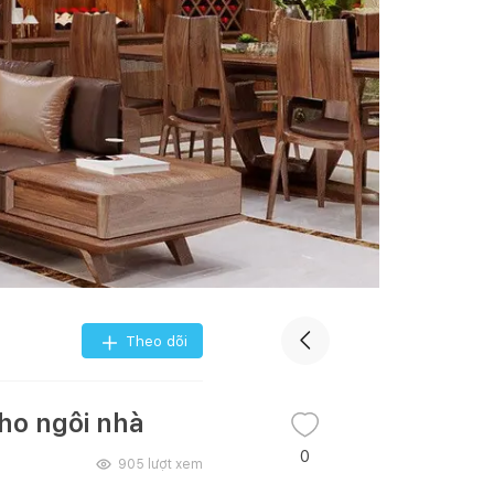
Theo dõi
cho ngôi nhà
0
905
lượt xem