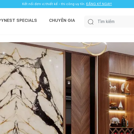
Kết nối đơn vị thiết kế - thi công uy tín.
ĐĂNG KÝ NGAY!
PYNEST SPECIALS
CHUYÊN GIA