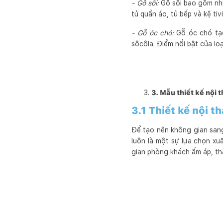
- Gỗ sồi:
Gỗ sồi bao gồm nhiề
tủ quần áo, tủ bếp và kệ tivi
- Gỗ óc chó:
Gỗ óc chó tạo
sôcôla. Điểm nổi bật của lo
3. Mẫu thiết kế nội 
3.1 Thiết kế nội t
Để tạo nên không gian san
luôn là một sự lựa chọn x
gian phòng khách ấm áp, thâ