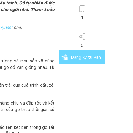
êu thích. Gỗ tự nhiên được
p cho ngôi nhà. Tham khảo
1
pynest
nhé.
0
Đăng ký tư vấn
 tượng và màu sắc vô cùng
ại gỗ có vân giống nhau. Từ
 trải qua quá trình cắt, xẻ,
 năng chịu va đập tốt và kết
trị của gỗ theo thời gian sử
c liên kết bên trong gỗ rất