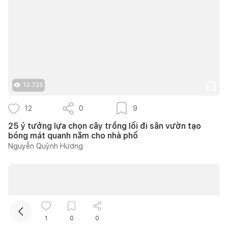
10.735
Kết nối thiết kế, thi công
12
0
9
25 ý tưởng lựa chọn cây trồng lối đi sân vườn tạo
Mua sắm hoàn thiện nhà
bóng mát quanh năm cho nhà phố
Nguyễn Quỳnh Hương
1
0
0