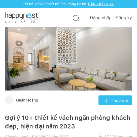
Kết nối đơn vị thiết kế - thi công uy tín.
ĐĂNG KÝ NGAY!
Đăng nhập
Đăng ký
M
Ạ
N
G
X
Ã
H
Ộ
I
Quân Hoàng
Theo dõi
Gợi ý 10+ thiết kế vách ngăn phòng khách
đẹp, hiện đại năm 2023
Cập nhật ngày
10/11/2023, lúc 23:37
17.333
lượt xem