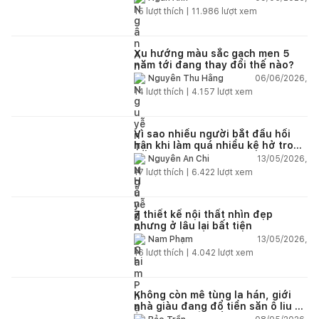
15
lượt thích |
11.986
lượt xem
Xu hướng màu sắc gạch men 5
năm tới đang thay đổi thế nào?
06/06/2026,
Nguyễn Thu Hằng
14
lượt thích |
4.157
lượt xem
Vì sao nhiều người bắt đầu hối
hận khi làm quá nhiều kệ hở trong
bếp?
13/05/2026,
Nguyễn An Chi
17
lượt thích |
6.422
lượt xem
7 thiết kế nội thất nhìn đẹp
nhưng ở lâu lại bất tiện
13/05/2026,
Nam Phạm
16
lượt thích |
4.042
lượt xem
Không còn mê tùng la hán, giới
nhà giàu đang đổ tiền săn ô liu cổ
thụ từ châu Âu về ban công