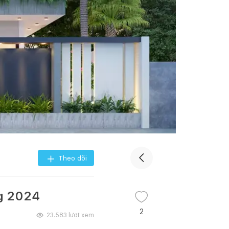
Theo dõi
ng 2024
2
23.583
lượt xem