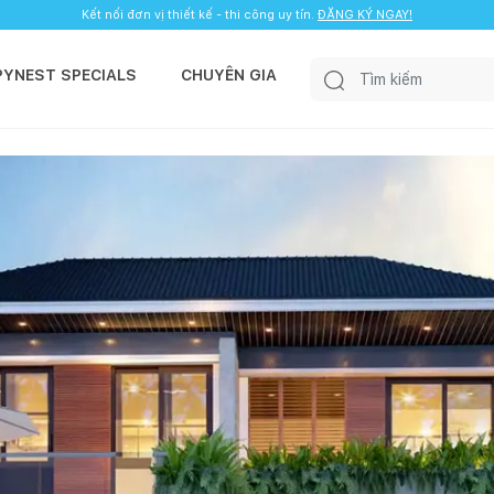
Kết nối đơn vị thiết kế - thi công uy tín.
ĐĂNG KÝ NGAY!
PYNEST SPECIALS
CHUYÊN GIA