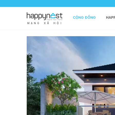
CỘNG ĐỒNG
HAP
M
Ạ
N
G
X
Ã
H
Ộ
I