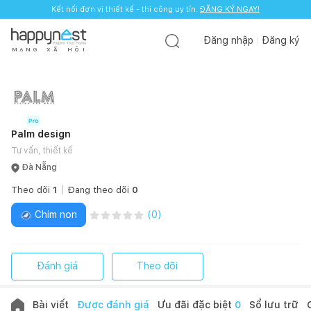
Kết nối đơn vị thiết kế - thi công uy tín.
ĐĂNG KÝ NGAY!
Đăng nhập
Đăng ký
M
Ạ
N
G
X
Ã
H
Ộ
I
Palm design
Tư vấn, thiết kế
Đà Nẵng
Theo dõi
1
Đang theo dõi
0
Chim non
(
0
)
Đánh giá
Theo dõi
Bài viết
Được đánh giá
Ưu đãi đặc biệt
0
Sổ lưu trữ