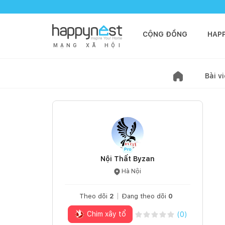
CỘNG ĐỒNG
HAP
M
Ạ
N
G
X
Ã
H
Ộ
I
Bài vi
Nội Thất Byzan
Hà Nội
Theo dõi
2
Đang theo dõi
0
Chim xây tổ
(
0
)