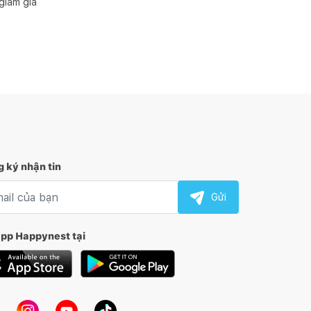
giảm giá
 ký nhận tin
l nhận tin
Gửi
app Happynest tại