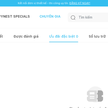
Kết nối đơn vị thiết kế - thi công uy tín.
ĐĂNG KÝ NGAY!
PYNEST SPECIALS
CHUYÊN GIA
ết
Được đánh giá
Ưu đãi đặc biệt
0
Sổ lưu trữ