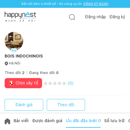
Kết nối đơn vị thiết kế - thi công uy tín.
ĐĂNG KÝ NGAY!
Đăng nhập
Đăng ký
M
Ạ
N
G
X
Ã
H
Ộ
I
BOIS INDOCHINOIS
Hà Nội
Theo dõi
2
Đang theo dõi
0
Chim xây tổ
(
0
)
Đánh giá
Theo dõi
Bài viết
Được đánh giá
Ưu đãi đặc biệt
0
Sổ lưu trữ