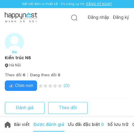
Kết nối đơn vị thiết kế - thi công uy tín.
ĐĂNG KÝ NGAY!
Đăng nhập
Đăng ký
M
Ạ
N
G
X
Ã
H
Ộ
I
Kiến trúc N8
Hà Nội
Theo dõi
6
Đang theo dõi
0
Chim non
(
0
)
Đánh giá
Theo dõi
Bài viết
Được đánh giá
Ưu đãi đặc biệt
0
Sổ lưu trữ