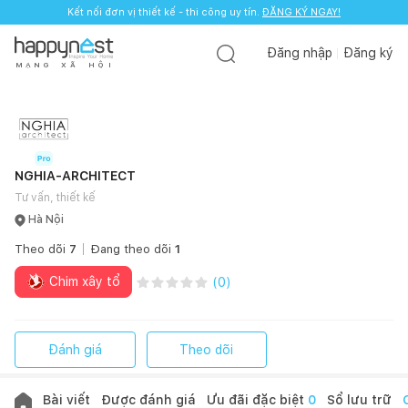
Kết nối đơn vị thiết kế - thi công uy tín.
ĐĂNG KÝ NGAY!
Đăng nhập
Đăng ký
M
Ạ
N
G
X
Ã
H
Ộ
I
NGHIA-ARCHITECT
Tư vấn, thiết kế
Hà Nội
Theo dõi
7
Đang theo dõi
1
Chim xây tổ
(
0
)
Đánh giá
Theo dõi
Bài viết
Được đánh giá
Ưu đãi đặc biệt
0
Sổ lưu trữ