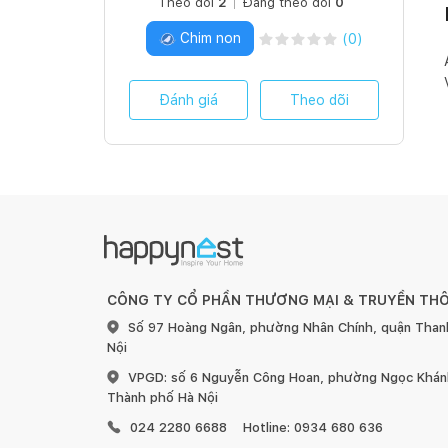
Theo dõi
2
Đang theo dõi
0
Chim non
(
0
)
Đánh giá
Theo dõi
CÔNG TY CỔ PHẦN THƯƠNG MẠI & TRUYỀN TH
Số 97 Hoàng Ngân, phường Nhân Chính, quận Than
Nội
VPGD: số 6 Nguyễn Công Hoan, phường Ngọc Khánh
Thành phố Hà Nội
024 2280 6688
Hotline: 0934 680 636