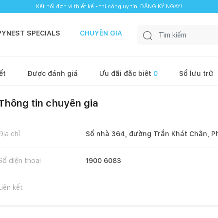
Kết nối đơn vị thiết kế - thi công uy tín.
ĐĂNG KÝ NGAY!
PYNEST SPECIALS
CHUYÊN GIA
ết
Được đánh giá
Ưu đãi đặc biệt
0
Sổ lưu trữ
Thông tin chuyên gia
Địa chỉ
Số nhà 364, đường Trần Khát Chân, P
Số điện thoại
1900 6083
Liên kết