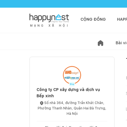
CỘNG ĐỒNG
HAP
M
Ạ
N
G
X
Ã
H
Ộ
I
Bài vi
Công ty CP xây dựng và dịch vụ
Bếp xinh
Số nhà 364, đường Trần Khát Chân,
Phường Thanh Nhàn, Quận Hai Bà Trưng,
Hà Nội