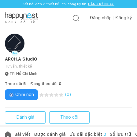
Kết nối đơn vị thiết kế - thi công uy tín.
ĐĂNG KÝ NGAY!
Đăng nhập
Đăng ký
M
Ạ
N
G
X
Ã
H
Ộ
I
ARCH.A StudiO
Tư vấn, thiết kế
TP. Hồ Chí Minh
Theo dõi
5
Đang theo dõi
0
Chim non
(
0
)
Đánh giá
Theo dõi
Bài viết
Được đánh giá
Ưu đãi đặc biệt
0
Sổ lưu trữ