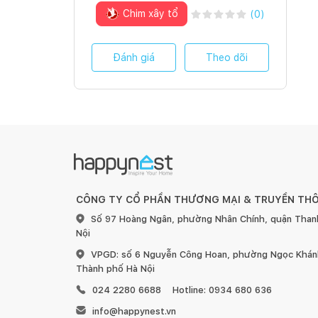
Chim xây tổ
(
0
)
Đánh giá
Theo dõi
CÔNG TY CỔ PHẦN THƯƠNG MẠI & TRUYỀN TH
Số 97 Hoàng Ngân, phường Nhân Chính, quận Than
Nội
VPGD: số 6 Nguyễn Công Hoan, phường Ngọc Khánh
Thành phố Hà Nội
024 2280 6688
Hotline: 0934 680 636
info@happynest.vn