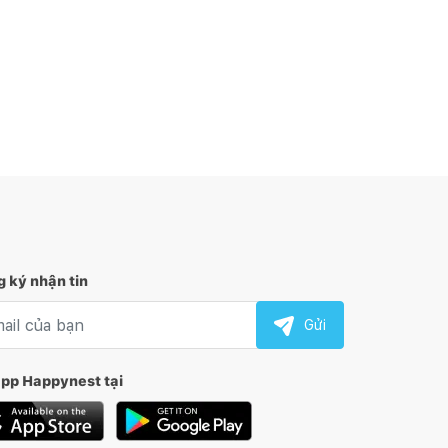
 ký nhận tin
l nhận tin
Gửi
app Happynest tại