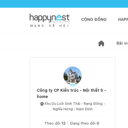
CỘNG ĐỒNG
HAP
M
Ạ
N
G
X
Ã
H
Ộ
I
Bài vi
Công ty CP Kiến trúc - Nội thất S -
home
Khu Du Lich Sinh Thái - Rạng Đông -
Nghĩa Hưng - Nam Đinh
Theo dõi
12
Đang theo dõi
0