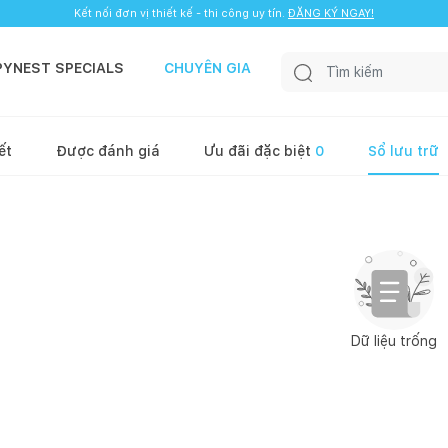
Kết nối đơn vị thiết kế - thi công uy tín.
ĐĂNG KÝ NGAY!
PYNEST SPECIALS
CHUYÊN GIA
ết
Được đánh giá
Ưu đãi đặc biệt
0
Sổ lưu trữ
Dữ liệu trống