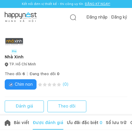
Kết nối đơn vị thiết kế - thi công uy tín.
ĐĂNG KÝ NGAY!
Đăng nhập
Đăng ký
M
Ạ
N
G
X
Ã
H
Ộ
I
Nhà Xinh
TP. Hồ Chí Minh
Theo dõi
6
Đang theo dõi
0
Chim non
(
0
)
Đánh giá
Theo dõi
Bài viết
Được đánh giá
Ưu đãi đặc biệt
0
Sổ lưu trữ