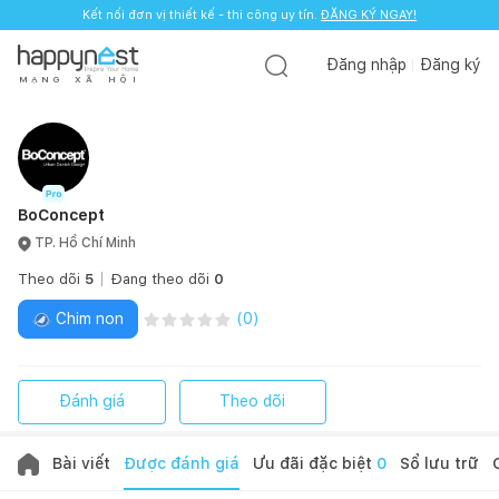
Kết nối đơn vị thiết kế - thi công uy tín.
ĐĂNG KÝ NGAY!
Đăng nhập
Đăng ký
M
Ạ
N
G
X
Ã
H
Ộ
I
BoConcept
TP. Hồ Chí Minh
Theo dõi
5
Đang theo dõi
0
Chim non
(
0
)
Đánh giá
Theo dõi
Bài viết
Được đánh giá
Ưu đãi đặc biệt
0
Sổ lưu trữ