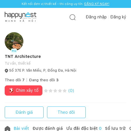
Kết nối đơn vị thiết kế - thi công uy tín.
ĐĂNG KÝ NGAY!
Đăng nhập
Đăng ký
M
Ạ
N
G
X
Ã
H
Ộ
I
TNT Architecture
Tư vấn, thiết kế
Số 37E P. Văn Miếu, P, Đống Đa, Hà Nội
Theo dõi
7
Đang theo dõi
3
Chim xây tổ
(
0
)
Đánh giá
Theo dõi
Bài viết
Được đánh giá
Ưu đãi đặc biệt
0
Sổ lưu trữ