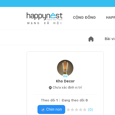
CỘNG ĐỒNG
HAP
M
Ạ
N
G
X
Ã
H
Ộ
I
Bài vi
Kho Decor
Chưa xác định vị trí
Theo dõi
1
Đang theo dõi
0
Chim non
(
0
)