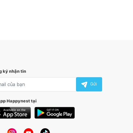
 ký nhận tin
l nhận tin
Gửi
app Happynest tại