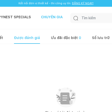
Kết nối đơn vị thiết kế - thi công uy tín.
ĐĂNG KÝ NGAY!
PYNEST SPECIALS
CHUYÊN GIA
ết
Được đánh giá
Ưu đãi đặc biệt
0
Sổ lưu trữ