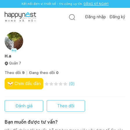
Kết nối đơn vị thiết kế - thi công uy tín.
ĐĂNG KÝ NGAY!
Đăng nhập
Đăng ký
M
Ạ
N
G
X
Ã
H
Ộ
I
H.a
Quận 7
Theo dõi
9
Đang theo dõi
0
Chim đầu đàn
(
0
)
Đánh giá
Theo dõi
Bạn muốn được tư vấn?