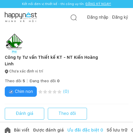
Kết nối đơn vị thiết kế - thi công uy tín.
ĐĂNG KÝ NGAY!
Đăng nhập
Đăng ký
M
Ạ
N
G
X
Ã
H
Ộ
I
Công ty Tư vấn Thiết kế KT - NT Kiến Hoàng
Linh
Chưa xác định vị trí
Theo dõi
5
Đang theo dõi
0
Chim non
(
0
)
Đánh giá
Theo dõi
Bài viết
Được đánh giá
Ưu đãi đặc biệt
0
Sổ lưu trữ