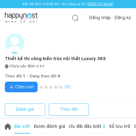
Kết nối đơn vị thiết kế - thi công uy tín.
Kết nối đơn vị thiết kế - thi công uy tín.
ĐĂNG KÝ NGAY!
ĐĂNG KÝ NGAY!
Đăng nhập
Đăng ký
M
Ạ
N
G
X
Ã
H
Ộ
I
Thiết kế thi công kiến trúc nội thất Luxury 365
Chưa xác định vị trí
Theo dõi
1
Đang theo dõi
0
Chim non
(
0
)
Đánh giá
Theo dõi
Bài viết
Được đánh giá
Ưu đãi đặc biệt
0
Sổ lưu trữ