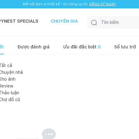
Kết nối đơn vị thiết kế - thi công uy tín.
ĐĂNG KÝ NGAY!
PYNEST SPECIALS
CHUYÊN GIA
ết
Được đánh giá
Ưu đãi đặc biệt
0
Sổ lưu trữ
Tất cả
Chuyện nhà
Kho ảnh
Review
Thảo luận
Chợ đồ cũ