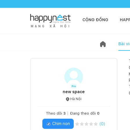
CỘNG ĐỒNG
HAP
M
Ạ
N
G
X
Ã
H
Ộ
I
Bài vi
new space
Hà Nội
Theo dõi
3
Đang theo dõi
0
Chim non
(
0
)