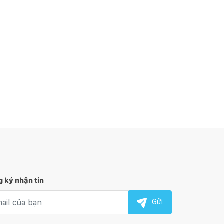
 ký nhận tin
l nhận tin
Gửi