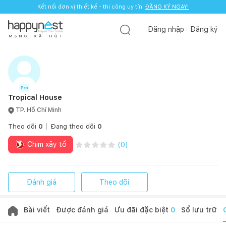
Kết nối đơn vị thiết kế - thi công uy tín.
ĐĂNG KÝ NGAY!
Đăng nhập
Đăng ký
M
Ạ
N
G
X
Ã
H
Ộ
I
Tropical House
TP. Hồ Chí Minh
Theo dõi
0
Đang theo dõi
0
Chim xây tổ
(
0
)
Đánh giá
Theo dõi
Bài viết
Được đánh giá
Ưu đãi đặc biệt
0
Sổ lưu trữ