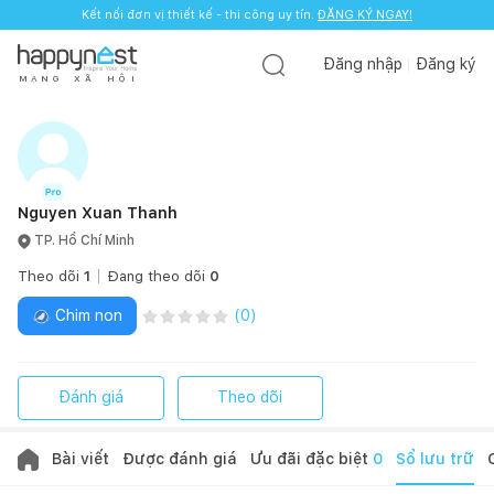
Kết nối đơn vị thiết kế - thi công uy tín.
ĐĂNG KÝ NGAY!
Đăng nhập
Đăng ký
M
Ạ
N
G
X
Ã
H
Ộ
I
Nguyen Xuan Thanh
TP. Hồ Chí Minh
Theo dõi
1
Đang theo dõi
0
Chim non
(
0
)
Đánh giá
Theo dõi
Bài viết
Được đánh giá
Ưu đãi đặc biệt
0
Sổ lưu trữ