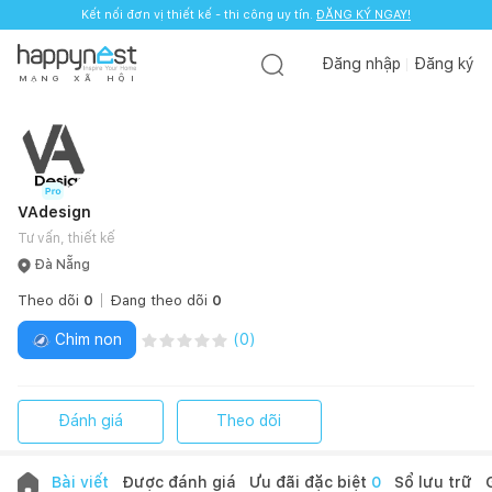
Kết nối đơn vị thiết kế - thi công uy tín.
ĐĂNG KÝ NGAY!
Đăng nhập
Đăng ký
M
Ạ
N
G
X
Ã
H
Ộ
I
VAdesign
Tư vấn, thiết kế
Đà Nẵng
Theo dõi
0
Đang theo dõi
0
Chim non
(
0
)
Đánh giá
Theo dõi
Bài viết
Được đánh giá
Ưu đãi đặc biệt
0
Sổ lưu trữ