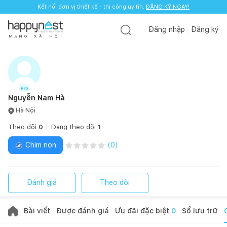
Kết nối đơn vị thiết kế - thi công uy tín.
ĐĂNG KÝ NGAY!
Đăng nhập
Đăng ký
M
Ạ
N
G
X
Ã
H
Ộ
I
Nguyễn Nam Hà
Hà Nội
Theo dõi
0
Đang theo dõi
1
Chim non
(
0
)
Đánh giá
Theo dõi
Bài viết
Được đánh giá
Ưu đãi đặc biệt
0
Sổ lưu trữ