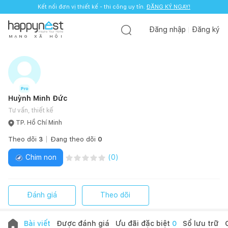
Kết nối đơn vị thiết kế - thi công uy tín.
ĐĂNG KÝ NGAY!
Đăng nhập
Đăng ký
M
Ạ
N
G
X
Ã
H
Ộ
I
Huỳnh Minh Đức
Tư vấn, thiết kế
TP. Hồ Chí Minh
Theo dõi
3
Đang theo dõi
0
Chim non
(
0
)
Đánh giá
Theo dõi
Bài viết
Được đánh giá
Ưu đãi đặc biệt
0
Sổ lưu trữ